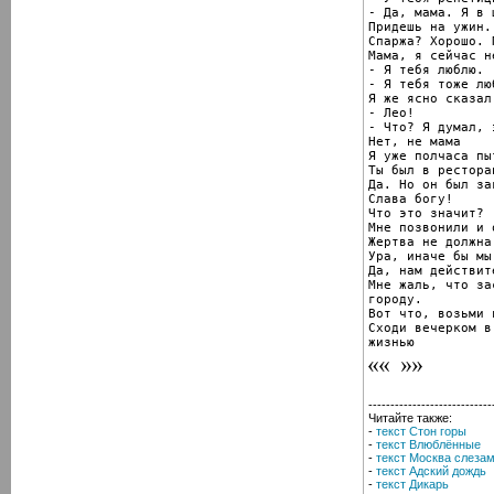
- Да, мама. Я в 
Придешь на ужин.
Спаржа? Хорошо. 
Мама, я сейчас н
- Я тебя люблю.

- Я тебя тоже лю
Я же ясно сказал
- Лео!

- Что? Я думал, 
Нет, не мама

Я уже полчаса пы
Ты был в ресторан
Да. Но он был зак
Слава богу!

Что это значит?

Мне позвонили и 
Жертва не должна
Ура, иначе бы мы
Да, нам действит
Мне жаль, что за
городу.

Вот что, возьми 
Сходи вечерком в
жизнью
----------------------------
Читайте также:
-
текст Стон горы
-
текст Влюблённые
-
текст Москва слезам
-
текст Адский дождь
-
текст Дикарь