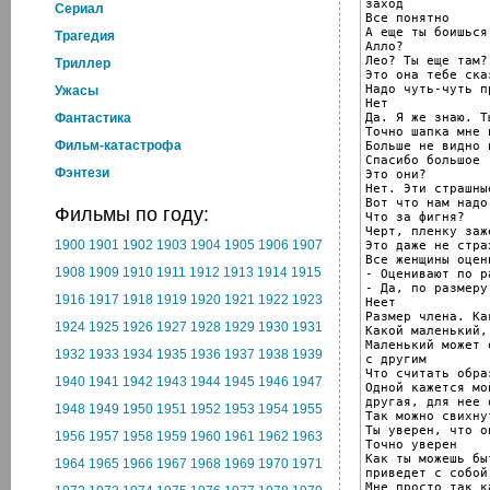
заход

Cериал
Все понятно

А еще ты боишься
Трагедия
Алло?

Лео? Ты еще там?

Триллер
Это она тебе сказ
Надо чуть-чуть п
Ужасы
Нет

Да. Я же знаю. Т
Фантастика
Точно шапка мне и
Фильм-катастрофа
Больше не видно 
Спасибо большое

Фэнтези
Это они?

Нет. Эти страшны
Вот что нам надо

Фильмы по году:
Что за фигня?

Черт, пленку заже
1900
1901
1902
1903
1904
1905
1906
1907
Это даже не стра
Все женщины оцен
1908
1909
1910
1911
1912
1913
1914
1915
- Оценивают по р
- Да, по размеру

1916
1917
1918
1919
1920
1921
1922
1923
Неет

Размер члена. Ка
1924
1925
1926
1927
1928
1929
1930
1931
Какой маленький,
Маленький может 
1932
1933
1934
1935
1936
1937
1938
1939
с другим

Что считать обра
1940
1941
1942
1943
1944
1945
1946
1947
Одной кажется мо
другая, для нее 
1948
1949
1950
1951
1952
1953
1954
1955
Так можно свихнут
Ты уверен, что о
1956
1957
1958
1959
1960
1961
1962
1963
Точно уверен

Как ты можешь бы
1964
1965
1966
1967
1968
1969
1970
1971
приведет с собой
Мне просто так ка