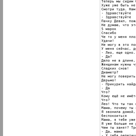
Теперь мы сидим 
Хуже уже быть не 
Смотри туда. Нам 
- Здравствуйте

- Здравствуйте

Пачку Девил, пож
Не думаю, что эт
5 марок

Спасибо

Че то у меня пло
Удачи!

Не могу в это пов
У меня сейчас, д
- Лео, еще одно.

- Да?

Дело не в длине,
Женщинам нужны ч
Сладких снов!

Диаметр?

Не могу поверить

Дерьмо!

- Прикурить найде
- Да

Что?

Кому ещё не имётс
Что?

Лео! Что ты так 
Мама, почему ты 
Я звонила домой,
беспокоиться

Мама, я тебе уже
Я уже больше не 
Чем ты занят? Тр
- Да, мама

- У тебя репетиц