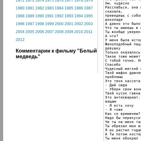
1972
1973
1974
1975
1976
1977
1978
1979
Хм, чудесно

Расслабься, она 
1980
1981
1982
1983
1984
1985
1986
1987
сказала,

приведешь с собо
1988
1989
1990
1991
1992
1993
1994
1995
шоколаде

А давно это было?
1996
1997
1998
1999
2000
2001
2002
2003
Что ты имеешь в в
2004
2005
2006
2007
2008
2009
2010
2011
Ты вообще уверен
А что?

2012
У меня была истор
Женоподобный пац
девушку

Комментарии к фильму "Белый
Только оказалось
медведь"
Такое тоже может
С тобой точно. На
Спасибо

Чудесный мягкий в
Твой мафон дрюче
проблемы

Это твоя кассета
- Дай сюда

- Убери свои вон
Твой кусок гавна
Это антиквариат.
вещам

- Я есть хочу

- Я тоже

Как со временем?

Надо бы перекусит
Че ты на меня та
Ты обрезал мои во
Я их растил годам
А Ты потом косте
Ты меня обокрал
