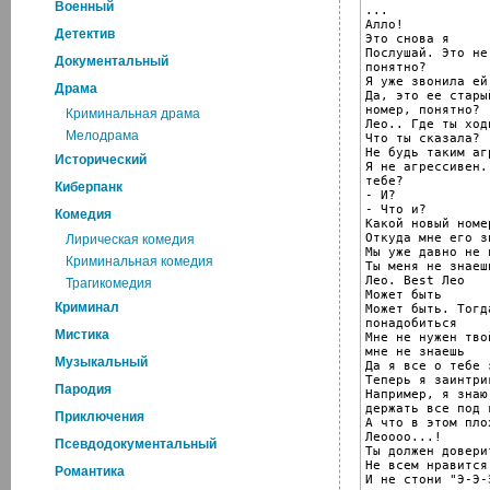
Военный
...

Алло!

Детектив
Это снова я

Послушай. Это не
Документальный
понятно?

Я уже звонила ей
Драма
Да, это ее стары
номер, понятно?

Криминальная драма
Лео.. Где ты ход
Мелодрама
Что ты сказала?

Не будь таким аг
Исторический
Я не агрессивен.
тебе?

Киберпанк
- И?

- Что и?

Комедия
Какой новый номе
Откуда мне его зн
Лирическая комедия
Мы уже давно не 
Криминальная комедия
Ты меня не знаеш
Лео. Best Лео

Трагикомедия
Может быть

Криминал
Может быть. Тогд
понадобиться

Мистика
Мне не нужен тво
мне не знаешь

Музыкальный
Да я все о тебе з
Теперь я заинтриг
Пародия
Например, я знаю
держать все под 
Приключения
А что в этом плох
Леоооо...!

Псевдодокументальный
Ты должен довери
Не всем нравится
Романтика
И не стони "Э-Э-