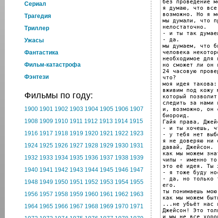
без проведение м
Cериал
я думаю, что все
возможно. Но я м
Трагедия
мы думали, что п
нелостаточно.

Триллер
- и ты так думаеш
- да.

Ужасы
мы думаем, что б
человека некотор
Фантастика
необходимое для 
Фильм-катастрофа
но сможет ли он 
24 часовую прове
Фэнтези
что?

моя идея такова:

вживим под кожу 
Фильмы по году:
который позволит
следить за нами 
1900
1901
1902
1903
1904
1905
1906
1907
и, возможно, он 
биороид.

1908
1909
1910
1911
1912
1913
1914
1915
Гайя права, Джейс
- и ты хочешь, ч
1916
1917
1918
1919
1920
1921
1922
1923
- у тебя нет выбо
я не доверяю ни 
1924
1925
1926
1927
1928
1929
1930
1931
давай, Джейсон.

как мы можем зна
1932
1933
1934
1935
1936
1937
1938
1939
чипы - именно то
это её идея. Ты 
1940
1941
1942
1943
1944
1945
1946
1947
- я тоже буду но
- да, но только 
1948
1949
1950
1951
1952
1953
1954
1955
его.

ты понимаешь мою 
1956
1957
1958
1959
1960
1961
1962
1963
как мы можем быт
...не убьёт нас в
1964
1965
1966
1967
1968
1969
1970
1971
Джейсон! Это тол
и мы не все хоро