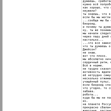
думаешь, сработае
нужно всё попробо
как хорошо, что 
неужели?

ты знаешь, что я
если бы мы могли
...сообща мы бы 
биороид.

и почему ты дума
ну, ты же понима
мы начали следит
через пару дней 
настолько...

...что все замкн
что ты думаешь о
Джейсон?

не знаю.

вот что плохо.

мы абсолютно нич
сердичный ритм, 
Всё в норме.

не трудно сказат
активность ждали
её нетрудно симу
несколько отжима
учащённый пульс..
если биороид спо
что угодно, то с
забава.

роботы...

куда бы мы ни по
их.

на планете Россу
прекрасно сбалан
животные, растен