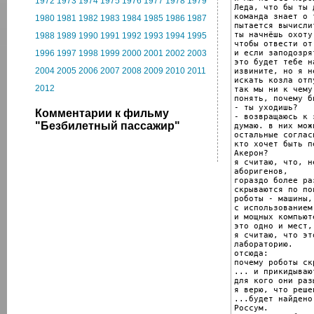
1972
1973
1974
1975
1976
1977
1978
1979
Леда, что бы ты 
команда знает о 
1980
1981
1982
1983
1984
1985
1986
1987
пытается вычисли
ты начнёшь охоту
1988
1989
1990
1991
1992
1993
1994
1995
чтобы отвести от
и если заподозря
1996
1997
1998
1999
2000
2001
2002
2003
это будет тебе н
2004
2005
2006
2007
2008
2009
2010
2011
извините, но я н
искать козла отп
2012
так мы ни к чему
понять, почему б
- ты уходишь?

Комментарии к фильму
- возвращаюсь к 
"Безбилетный пассажир"
думаю. в них мож
остальные соглас
кто хочет быть пе
Акерон?

я считаю, что, н
аборигенов,

гораздо более ра
скрываются по по
роботы - машины,
с использованием
и мощных компьюте
это одно и мест,
я считаю, что эт
лабораторию.

отсюда:

почему роботы ск
... и прикидываю
для кого они раз
я верю, что реше
...будет найдено
Россум.
