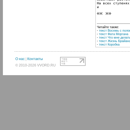
На всех ступенях
и
----------------------------
Читайте также:
-
текст Восемь с поло
-
текст Фата Моргана
-
текст Что мне делат
-
текст Жизнь Брайан
-
текст Коробка
О нас
|
Контакты
© 2010-2026 VVORD.RU