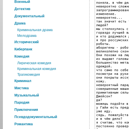
Военный
поняла, в чём дел
невероятно сложн
Детектив
запрограммирован
изменение.

Документальный
невероятно...

так значит есть 
Драма
людей?

мы столкнулись с
Криминальная драма
гораздо лучшей в
Мелодрама
и кто додумался 
я про россумских
Исторический
роботы.

аборигены - робот
Киберпанк
великолепно скон
Они похожи на люд
Комедия
их выдают головы.
большинство мета
Лирическая комедия
одеждой.

Криминальная комедия
что само по себе
посмотри на руки.
Трагикомедия
они покрыты исск
Криминал
кожу.

невероятный парад
Мистика
совершенные маши
примитивным сель
Музыкальный
Джейсон?

да?

Пародия
можешь подойти в
у Гайи есть пред
Приключения
уже иду.

сядь, пожалуйста.
Псевдодокументальный
и в чём дело?

я считаю, что ко
Романтика
постоянно провер