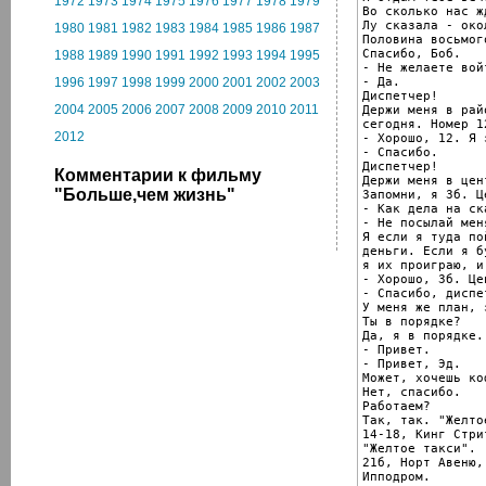
1972
1973
1974
1975
1976
1977
1978
1979
Во сколько нас жд
Лу сказала - око
1980
1981
1982
1983
1984
1985
1986
1987
Половина восьмого
Спасибо, Боб.

1988
1989
1990
1991
1992
1993
1994
1995
- Не желаете войт
- Да.

1996
1997
1998
1999
2000
2001
2002
2003
Диспетчер!

2004
2005
2006
2007
2008
2009
2010
2011
Держи меня в рай
сегодня. Номер 12
2012
- Хорошо, 12. Я 
- Спасибо.

Диспетчер!

Комментарии к фильму
Держи меня в цен
"Больше,чем жизнь"
Запомни, я 3б. Це
- Как дела на ска
- Не посылай мен
Я если я туда по
деньги. Если я б
я их проиграю, и
- Хорошо, 3б. Цен
- Спасибо, диспет
У меня же план, 
Ты в порядке?

Да, я в порядке.

- Привет.

- Привет, Эд.

Может, хочешь коф
Нет, спасибо.

Работаем?

Так, так. "Желто
14-18, Кинг Стрит
"Желтое такси".

21б, Норт Авеню,
Ипподром.
