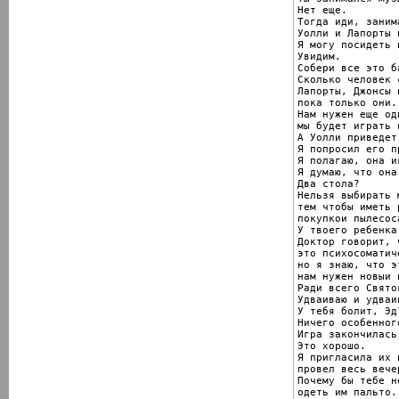
Нет еще.

Тогда иди, заним
Уолли и Лапорты 
Я могу посидеть 
Увидим.

Собери все это б
Сколько человек 
Лапорты, Джонсы 
пока только они.

Нам нужен еще од
мы будет играть 
А Уолли приведет
Я попросил его п
Я полагаю, она и
Я думаю, что она
Два стола?

Нельзя выбирать 
тем чтобы иметь 
покупкои пылесос
У твоего ребенка
Доктор говорит, ч
это психосоматич
но я знаю, что э
нам нужен новыи 
Ради всего Святог
Удваиваю и удваив
У тебя болит, Эд?
Ничего особенного
Игра закончилась.
Это хорошо.

Я пригласила их 
провел весь вече
Почему бы тебе н
одеть им пальто.