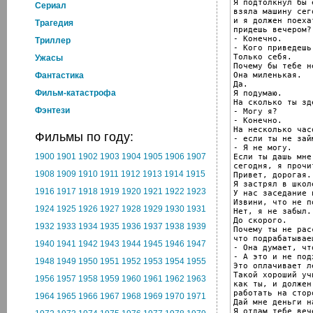
Я подтолкнул бы 
Cериал
взяла машину сег
и я должен поеха
Трагедия
придешь вечером?

- Конечно.

Триллер
- Кого приведешь
Только себя.

Ужасы
Почему бы тебе н
Она миленькая.

Фантастика
Да.

Фильм-катастрофа
Я подумаю.

На сколько ты зд
Фэнтези
- Могу я?

- Конечно.

На несколько час
Фильмы по году:
- если ты не зай
- Я не могу.

1900
1901
1902
1903
1904
1905
1906
1907
Если ты дашь мне
сегодня, я прочи
1908
1909
1910
1911
1912
1913
1914
1915
Привет, дорогая.

Я застрял в школ
1916
1917
1918
1919
1920
1921
1922
1923
У нас заседание 
Извини, что не п
1924
1925
1926
1927
1928
1929
1930
1931
Нет, я не забыл.

До скорого.

1932
1933
1934
1935
1936
1937
1938
1939
Почему ты не рас
что подрабатывае
1940
1941
1942
1943
1944
1945
1946
1947
- Она думает, чт
- А это и не подх
1948
1949
1950
1951
1952
1953
1954
1955
Это оплачивает л
Такой хороший учи
1956
1957
1958
1959
1960
1961
1962
1963
как ты, и должен.
работать на сторо
1964
1965
1966
1967
1968
1969
1970
1971
Дай мне деньги н
Я отдам тебе вече