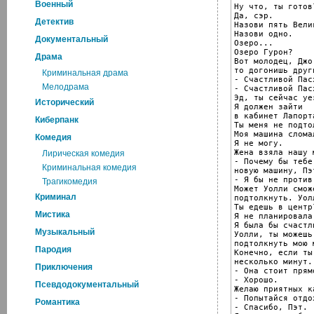
Военный
Ну что, ты готов?
Да, сэр.

Детектив
Назови пять Вели
Назови одно.

Документальный
Озеро...

Озеро Гурон?

Драма
Вот молодец, Джо
то догонишь други
Криминальная драма
- Счастливой Пасх
Мелодрама
- Счастливой Пас
Эд, ты сейчас уе
Исторический
Я должен зайти

в кабинет Лапорт
Киберпанк
Ты меня не подто
Моя машина сломал
Комедия
Я не могу.

Жена взяла нашу 
Лирическая комедия
- Почему бы тебе
Криминальная комедия
новую машину, Пэт
- Я бы не против.
Трагикомедия
Может Уолли смож
Криминал
подтолкнуть. Уолл
Ты едешь в центр?
Мистика
Я не планировала.
Я была бы счастл
Музыкальный
Уолли, ты можешь

подтолкнуть мою 
Пародия
Конечно, если ты
несколько минут.

Приключения
- Она стоит прям
- Хорошо.

Псевдодокументальный
Желаю приятных к
- Попытайся отдох
Романтика
- Спасибо, Пэт.
