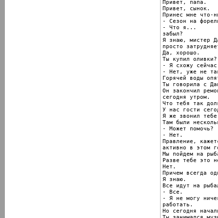
Привет, папа.

Привет, сынок.

Принес мне что-ни
- Сезон на форел
- Что я...

забыл?

Я знаю, мистер Да
просто затрудняе
Да, хорошо.

Ты купил оливки?

- Я схожу сейчас.
- Нет, уже не та
Горячей воды опя
Ты говорила с Да
Он закончил ремо
сегодня утром.

Что тебя так дол
У нас гости сего
Я же звонил тебе.
Там были несколь
- Может помочь?

- Нет.

Правление, кажет
активно в этом го
Мы пойдем на рыба
Разве тебе это н
Нет.

Причем всегда од
Я знаю.

Все идут на рыба
- Все.

- Я не могу ниче
работать.

Но сегодня начал
Ты занимался музы