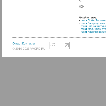
Эд...
----------------------------
Читайте также:
-
текст Побег Тарзана
-
текст За пределами з
-
текст Вид на житель
-
текст Мальчикам это
-
текст Хроники Вело
О нас
|
Контакты
© 2010-2026 VVORD.RU