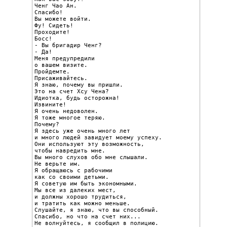
Ченг Чао Ан.

Спасибо!

Вы можете войти.

Фу! Сидеть!

Проходите!

Босс!

- Вы бригадир Ченг?

- Да!

Меня предупредили

о вашем визите.

Пройдемте.

Присаживайтесь.

Я знаю, почему вы пришли.

Это на счет Хсу Чена?

Идиотка, будь осторожна!

Извините!

Я очень недоволен.

Я тоже многое теряю.

Почему?

Я здесь уже очень много лет

и много людей завидует моему успеху.

Они используют эту возможность,

чтобы навредить мне.

Вы много слухов обо мне слышали.

Не верьте им.

Я обращаюсь с рабочими

как со своими детьми.

Я советую им быть экономными.

Мы все из далеких мест,

и должны хорошо трудиться,

и тратить как можно меньше.

Слушайте, я знаю, что вы способный.

Спасибо, но что на счет них...

Не волнуйтесь, я сообщил в полицию.
