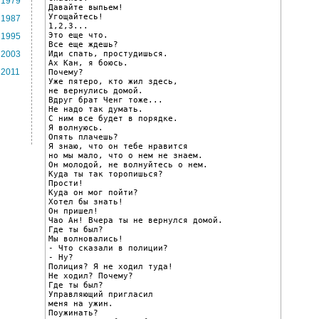
1979
Давайте выпьем!

Угощайтесь!

1987
1,2,3...

Это еще что.

1995
Все еще ждешь?

Иди спать, простудишься.

2003
Ах Кан, я боюсь.

2011
Почему?

Уже пятеро, кто жил здесь,

не вернулись домой.

Вдруг брат Ченг тоже...

Не надо так думать.

С ним все будет в порядке.

Я волнуюсь.

Опять плачешь?

Я знаю, что он тебе нравится

но мы мало, что о нем не знаем.

Он молодой, не волнуйтесь о нем.

Куда ты так торопишься?

Прости!

Куда он мог пойти?

Хотел бы знать!

Он пришел!

Чао Ан! Вчера ты не вернулся домой.

Где ты был?

Мы волновались!

- Что сказали в полиции?

- Ну?

Полиция? Я не ходил туда!

Не ходил? Почему?

Где ты был?

Управляющий пригласил

меня на ужин.

Поужинать?
