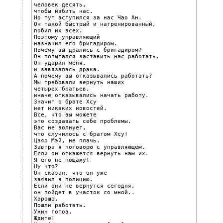
человек десять,

чтобы избить нас.

Но тут вступился за нас Чао Ан.

Он такой быстрый и натренированный,

побил их всех.

Поэтому управляющий

назначил его бригадиром.

Почему вы дрались с бригадиром?

Он попытался заставить нас работать.

Он ударил меня,

и завязалась драка.

А почему вы отказывались работать?

Мы требовали вернуть наших

четырех братьев,

иначе отказывались начать работу.

Значит о брате Хсу

нет никаких новостей.

Все, что вы можете

это создавать себе проблемы,

Вас не волнует,

что случилось с братом Хсу!

Цзяо Mэй, не плачь.

Завтра я поговорю с управляющем.

Если он откажется вернуть нам их.

Я его не пощажу!

Ну что?

Он сказал, что он уже

заявил в полицию.

Если они не вернутся сегодня,

он пойдет в участок со мной..

Хорошо.

Пошли работать.

Ужин готов.

Ждите!
