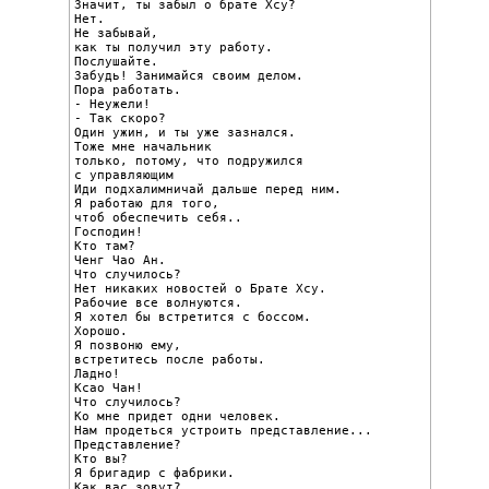
Значит, ты забыл о брате Хсу?

Нет.

Не забывай,

как ты получил эту работу.

Послушайте.

Забудь! Занимайся своим делом.

Пора работать.

- Неужели!

- Так скоро?

Один ужин, и ты уже зазнался.

Тоже мне начальник

только, потому, что подружился

с управляющим

Иди подхалимничай дальше перед ним.

Я работаю для того,

чтоб обеспечить себя..

Господин!

Кто там?

Ченг Чао Ан.

Что случилось?

Нет никаких новостей о Брате Хсу.

Рабочие все волнуются.

Я хотел бы встретится с боссом.

Хорошо.

Я позвоню ему,

встретитесь после работы.

Ладно!

Ксао Чан!

Что случилось?

Ко мне придет одни человек.

Нам продеться устроить представление...

Представление?

Кто вы?

Я бригадир с фабрики.

Как вас зовут?
