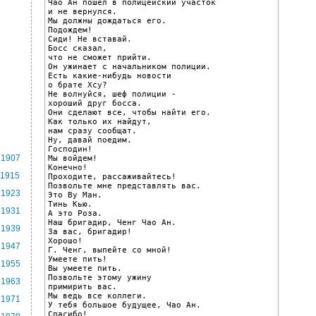
Чао Ан пошел в полицейский участок

и не вернулся.

Мы должны дождаться его.

Подождем!

Сиди! Не вставай.

Босс сказал,

что не сможет прийти.

Он ужинает с начальником полиции.

Есть какие-нибудь новости

о брате Хсу?

Не волнуйся, шеф полиции -

хороший друг босса.

Они сделают все, чтобы найти его.

Как только их найдут,

нам сразу сообщат.

Ну, давай поедим.

Господин!

1907
Мы войдем!

Конечно!

1915
Проходите, рассаживайтесь!

Позвольте мне представлять вас.

1923
Это Ву Ман.

Тинь Кью.

1931
А это Роза.

Наш бригадир, Ченг Чао Ан.

1939
За вас, бригадир!

Хорошо!

1947
Г. Ченг, выпейте со мной!

Умеете пить!

1955
Вы умеете пить.

Позвольте этому ужину

1963
примирить вас.

Мы ведь все коллеги.

1971
У тебя большое будущее, Чао Ан.

Спасибо!
