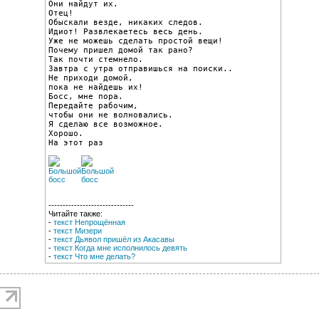
Они найдут их.

Отец!

Обыскали везде, никаких следов.

Идиот! Развлекаетесь весь день.

Уже не можешь сделать простой вещи!

Почему пришел домой так рано?

Так почти стемнело.

Завтра с утра отправишься на поиски..

Не приходи домой,

пока не найдешь их!

Босс, мне пора.

Передайте рабочим,

чтобы они не волновались.

Я сделаю все возможное.

Хорошо.

На этот раз
------------------------------
Читайте также:
-
текст Непрощённая
-
текст Мизери
-
текст Дьявол пришёл из Акасавы
-
текст Когда мне исполнилось девять
-
текст Что мне делать?