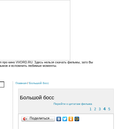
л про кино VVORD.RU. Здесь нельзя скачать фильмы, зато Вы
льмов и вспомнить любимые моменты.
Главная
/
Большой босс
Большой босс
Перейти к цитатам фильма
4
1
2
3
5
Поделиться…