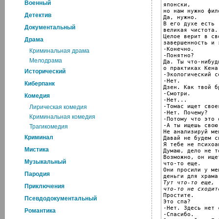
Военный
японски,

но нам нужно фил
Детектив
Да, нужно.

В его духе есть

Документальный
великая чистота.

Целое верит в сво
Драма
завершенность и 
-Конечно.

Криминальная драма
-Понятно?

Мелодрама
Да. Ты что-нибуд
о практиках Кена
Исторический
-Экологический се
-Нет.

Киберпанк
Дзен. Как твой бр
-Смотри.

Комедия
-Нет...

-Томас ищет свое
Лирическая комедия
-Нет. Почему?

Криминальная комедия
-Потому что это 
-А ты ищешь свою 
Трагикомедия
Не анализируй мен
Криминал
Давай не будем с
Я тебе не психоа
Мистика
Думаю, дело не т
Возможно, он ищет
Музыкальный
что-то еще.

Они просили у мен
Пародия
Тут что-то еще,

Приключения
что-то не сходит

Простите.

Псевдодокументальный
Это спа?

-Нет. Здесь нет с
Романтика
-Спасибо.
