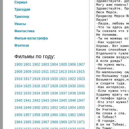
Здравствуйте. До
Cериал
Могу вам помочь?

Здравствуйте. Пр
Трагедия
Люси Мерси.

Продюсер Мерси-Ви
Триллер
Лаура!

-Лаура, любовь мо
Ужасы
-Что ты здесь дел
Ты сказала что э
Фантастика
Не понимаю.

Фильм-катастрофа
-Ты не можешь ос
-Как чудесно!

Фэнтези
Хорошо. Вот комна
Какие спокойные ц
Отдельного туале
Фильмы по году:
На свежем воздух
А если дождь?

1900
1901
1902
1903
1904
1905
1906
1907
-Не нужно мыть.

-Конечно.

1908
1909
1910
1911
1912
1913
1914
1915
По-маленькому сюд
по-большому туда.
1916
1917
1918
1919
1920
1921
1922
1923
Возьмите ведро,н
и сходите туда.

1924
1925
1926
1927
1928
1929
1930
1931
-Как интересно.

-Если нужно что-
1932
1933
1934
1935
1936
1937
1938
1939
Худшему врагу не
И телефон здесь 
1940
1941
1942
1943
1944
1945
1946
1947
-Кто этот мужик?

-Учитель.

1948
1949
1950
1951
1952
1953
1954
1955
Он Учитель.

Ни слова о спа.

1956
1957
1958
1959
1960
1961
1962
1963
-А Тобиас?

-В городе.

1964
1965
1966
1967
1968
1969
1970
1971
И он не Тобиас.

Он Томас.
