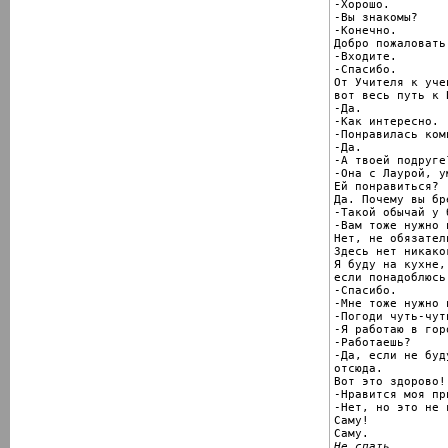
-Хорошо.

-Вы знакомы?

-Конечно.

Добро пожаловать.
-Входите.

-Спасибо.

От Учителя к учен
вот весь путь к Б
-Да.

-Как интересно.

-Понравилась комн
-Да.

-А твоей подруге?
-Она с Лаурой, у
Ей понравиться?

Да. Почему вы бр
-Такой обычай у 
-Вам тоже нужно 
Нет, не обязатель
Здесь нет никако
Я буду на кухне,

если понадоблюсь.
-Спасибо.

-Мне тоже нужно и
-Погоди чуть-чуть
-Я работаю в горо
-Работаешь?

-Да, если не буд
отсюда.

Вот это здорово!
-Нравится моя пр
-Нет, но это не в
Саму!

Не спать