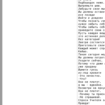

Подбородок ниже.

Забудьте свои мы
Вы должны оставит
все позади
Войти в дзадзен 
Чтобы познать себ
нужно забыть себ

Чтобы забыть себя
приведите свою с
это истинная роль
без категорий
Завтра состоится
Приготовьте свои

Каждый может спр
Такая сегодня мо
Мы должны потрог
Уходите сейчас,
Потому что даже 
уже проданы
Вымети грязь

из-под кровати

-Это нечестно.

-Что?

Они не платят,

а мы - вдвойне.

Посмотри на ярку
Они не платят.

-Почему ты приеха
-Не спрашивай.

Спроси Учителя за
Правда!
