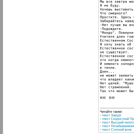
Мы все завтра мо
Я не буду.

Хочешь выставить
Что смешного?

Простите. Здесь 
Забирайтесь навер
-Нет лучше вы вни
-Подождите.

"Мондо". Повернит
Учителя дзен гово
Естественном Сос
Я хочу знать об э
Естественное сост
не существует.

Естественное сос
это когда немног
И немного холодно
в тепле.

Дзен...

не может заявить,
что владеет каки
Нет целей. "Мушот
Нет стремлений.

Так что может бы
----------------------------
Читайте также:
-
текст Хирург
-
текст Скоростной П
-
текст Высший пилот
-
текст Незабываема
-
текст Степной волк