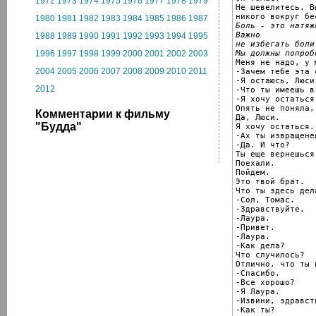
1972
1973
1974
1975
1976
1977
1978
1979
Не шевелитесь. В
1980
1981
1982
1983
1984
1985
1986
1987
Боль - это натяж
Важно

1988
1989
1990
1991
1992
1993
1994
1995
не избегать боли
Мы должны попроб
1996
1997
1998
1999
2000
2001
2002
2003

Меня не надо, у 
2004
2005
2006
2007
2008
2009
2010
2011
-Зачем тебе эта с
-Я остаюсь, Люси.
2012
-Что ты имеешь в 
-Я хочу остаться.
Опять не поняла,
Комментарии к фильму
Да, Люси.

"Будда"
Я хочу остаться.

-Ах ты извращенец
-Да. И что?

Ты еще вернешься
Поехали.

Пойдем.

Это твой брат.

Что ты здесь дела
-Сол, Томас.

-Здравствуйте.

-Лаура.

-Привет.

-Лаура.

-Как дела?

Что случилось?

Отлично, что ты 
-Спасибо.

-Все хорошо?

-Я Лаура.

-Извини, здравств
-Как ты?
