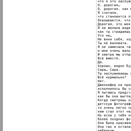
что я это заслужи
О, дорогая…

О, дорогая, как 
Я считала,

что становится лу
Оказывается, что 
Дорогая, это моя 
Я не желала видет
как ты страдаешь.
Это не…

Не вини себя, хор
Ты не виновата.

Я не замечала тв
и мне очень жаль.
И завтра мы отпр
Все вместе.

Да.

Хорошо, видно буд
Сара… Сара.

Ты заслуживаешь 
Всё нормально?

Нет.

Дженнифер на про
исполнилось бы с
Я пытаюсь предст
как бы она выгля
Когда смотришь н
детскую фотографи
то очень легко п
кем стал этот чел
Но если у тебя не
более поздних фо
Она была красавиц
Она так и остала
ребенком.
