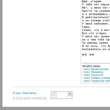
Дай, угадаю.

У тебя нет парня
Нет, у меня нет 
Просто ты уезжае
а я возвращаюсь 
В действительност
я не уезжаю учить
У меня лейкемия.

Сара…

Скажи, что я мог
Все что угодно.

У меня нет права

ни о чём тебя про
Ты имеешь право.

Я не хочу, что б
волновались из-з
----------------------------
Читайте также:
-
текст Дочки-матери
-
текст Зверинец
-
текст Хануссен
-
текст Смерть улыба
-
текст Запретная лю
О нас
|
Контакты
© 2010-2026 VVORD.RU