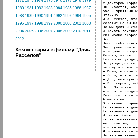
1972
1973
1974
1975
1976
1977
1978
1979
с доктором Гордон
Он, кажется, очен
1980
1981
1982
1983
1984
1985
1986
1987
очень приятный м
Отлично.

1988
1989
1990
1991
1992
1993
1994
1995
И он сказал, что
хорошие шансы на
1996
1997
1998
1999
2000
2001
2002
2003
Но мы должны еха
2004
2005
2006
2007
2008
2009
2010
2011
и начать лечение,
как можно скорее.
2012
Всё.

Пошел собираться
Мне нужно выйти

Комментарии к фильму "Дочь
и подышать воздух
Расселов"
Хорошо, милая.

Только не уходи 
Не уходи далеко,

потому что мне н
— Мама, прекрати
— Сара, в чем тв
— Дэн, пожалуйста
— Всё хорошо, люб
Нет. Мы хотим,

что бы ты выздоро
Разве ты этого н
А мы хотим.

Отправляйся прям
Ты вернулась дом
Ты вернулась домо
И, может быть,

ты не осознавала
но я считаю,

что ты искала на
Я хотела много ч
Но это не значит,