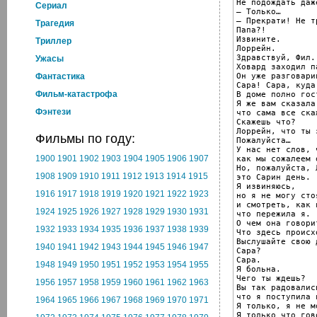
Не подождать даж
Cериал
— Только…

— Прекрати! Не т
Трагедия
Папа?!

Извините.

Триллер
Лоррейн.

Здравствуй, Фил.

Ужасы
Ховард заходил п
Он уже разговари
Фантастика
Сара! Сара, куда
Фильм-катастрофа
В доме полно гост
Я же вам сказала,
Фэнтези
что сама все скаж
Скажешь что?

Лоррейн, что ты 
Фильмы по году:
Пожалуйста…

У нас нет слов, 
1900
1901
1902
1903
1904
1905
1906
1907
как мы сожалеем 
Но, пожалуйста, 
1908
1909
1910
1911
1912
1913
1914
1915
это Сарин день.

Я извиняюсь,

1916
1917
1918
1919
1920
1921
1922
1923
но я не могу сто
и смотреть, как 
1924
1925
1926
1927
1928
1929
1930
1931
что пережила я.

О чем она говорит
1932
1933
1934
1935
1936
1937
1938
1939
Что здесь происхо
Выслушайте свою д
1940
1941
1942
1943
1944
1945
1946
1947
Сара?

Сара.

1948
1949
1950
1951
1952
1953
1954
1955
Я больна.

Чего ты ждешь?

1956
1957
1958
1959
1960
1961
1962
1963
Вы так радовались
что я поступила 
1964
1965
1966
1967
1968
1969
1970
1971
Я только, я не мо
Я только что гов