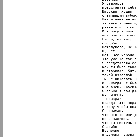
Я стараюсь

представить себя
Высокая, худая,

с выпавшим зубом…
Летом мама не мог
заставить меня о
разве что по вос
И я представляю,

как она взрослеет
Школа, институт,

свадьба.

Пожалуйста, не на
О, нет.

Нет. Все хорошо.

Это уже не так г
Я представляю её
Как ты была тако
и старалась быть

такой взрослой.

Ты не виновата, С
И никогда не была
Она очень красива
Сколько я вам дол
О, ничего.

— Правда?

Правда. Это подар
Я хочу чтобы она
Я понимаю,

что это не мое де
но я надеюсь,

что ты сможешь п
Спасибо.

Возможно,

я должна признат