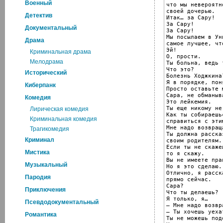
Военный
что мы невероятн
своей дочерью.

Детектив
Итак… за Сару!

За Сару!

Документальный
За Сару!

Мы посылаем в Ун
Драма
самое лучшее, чт
Эй!

Криминальная драма
О, прости.

Мелодрама
Ты больна, ведь т
Что это?

Исторический
Болезнь Ходжкина?
Я в порядке, поня
Киберпанк
Просто оставьте 
Сара, не обманыв
Комедия
Это лейкемия.

Ты еще никому не
Лирическая комедия
Как ты собираешьс
Криминальная комедия
справиться с эти
Мне надо возвраща
Трагикомедия
Ты должна рассказ
Криминал
своим родителям.

Если ты не скаже
Мистика
то я скажу.

Вы не имеете прав
Музыкальный
Но я это сделаю.

Отлично, я расска
Пародия
прямо сейчас.

Сара?

Приключения
Что ты делаешь?

Я только, я…

Псевдодокументальный
— Мне надо возвр
— Ты хочешь уеха
Романтика
Ты не можешь под