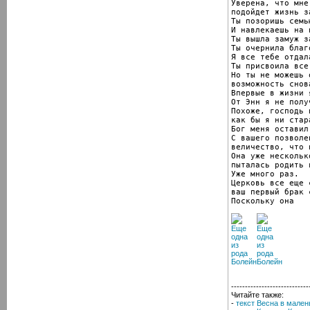
Уверена, что мне
подойдет жизнь з
Ты позоришь семью
И навлекаешь на 
Ты вышла замуж з
Ты очернила благ
Я все тебе отдала
Ты присвоила все
Но ты не можешь 
возможность снов
Впервые в жизни 
От Энн я не полу
Похоже, господь 
как бы я ни стара
Бог меня оставил
С вашего позволе
величество, что 
Она уже нескольк
пыталась родить 
Уже много раз.

Церковь все еще 
ваш первый брак 
Поскольку она
----------------------------
Читайте также:
-
текст Весна в мален