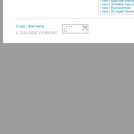
-
текст Красная Корол
-
текст Человек-паук 
-
текст Воспитатели
-
текст История Хачик
О нас
|
Контакты
© 2010-2026 VVORD.RU