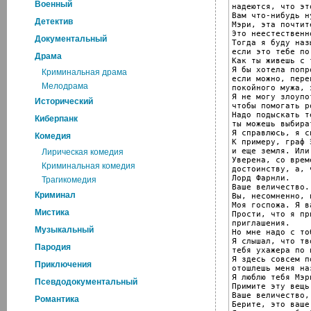
Военный
надеются, что эт
Вам что-нибудь н
Детектив
Мэри, эта почтит
Это неестественн
Документальный
Тогда я буду наз
если это тебе по 
Драма
Как ты живешь с 
Я бы хотела попр
Криминальная драма
если можно, пере
Мелодрама
покойного мужа, 
Я не могу злоупо
Исторический
чтобы помогать р
Надо подыскать т
Киберпанк
ты можешь выбира
Я справлюсь, я с
Комедия
К примеру, граф 
и еще земля. Или
Лирическая комедия
Уверена, со врем
Криминальная комедия
достоинству, а, 
Лорд Фарнли.

Трагикомедия
Ваше величество.

Криминал
Вы, несомненно, 
Моя госпожа. Я в
Мистика
Прости, что я пр
приглашения.

Музыкальный
Но мне надо с то
Я слышал, что тв
Пародия
тебя ухажера по 
Я здесь совсем п
Приключения
отошлешь меня на
Я люблю тебя Мэри
Псевдодокументальный
Примите эту вещь
Ваше величество,
Романтика
Берите, это ваше.