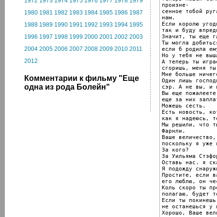
1972
1973
1974
1975
1976
1977
1978
1979
произне-

сенное тобой руг
1980
1981
1982
1983
1984
1985
1986
1987
нам.

Если королю угод
1988
1989
1990
1991
1992
1993
1994
1995
так и буду впред
Значит, ты еще г
1996
1997
1998
1999
2000
2001
2002
2003
Ты могла добитьс
2004
2005
2006
2007
2008
2009
2010
2011
если б родила ем
Но у тебя не вышл
2012
А теперь ты игра
сгоришь, меня ты
Мне больше ничег
Комментарии к фильму "Еще
Один лишь господ
одна из рода Болейн"
сэр. А не вы, и 
Вы еще пожалеете
еще за них запла
Можешь сесть.

Есть новость, кот
как я надеюсь, т
Мы решили, что т
Фарнли.

Ваше величество,
поскольку я уже 
За кого?

За Уильяма Стэфор
Оставь нас. я ск
Я подожду снаруж
Простите, если в
его люблю, он че
Коль скоро ты пр
полагаю, будет т
Если ты покинешь
не останешься у н
Хорошо, Ваше вел