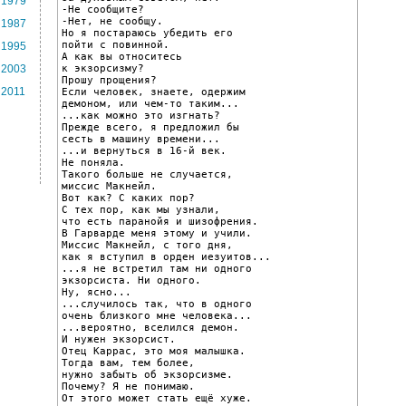
1979
-Не сообщите?

-Нет, не сообщу.

1987
Но я постараюсь убедить его

пойти с повинной.

1995
А как вы относитесь

к экзорсизму?

2003
Прошу прощения?

2011
Если человек, знаете, одержим

демоном, или чем-то таким...

...как можно это изгнать?

Прежде всего, я предложил бы

сесть в машину времени...

...и вернуться в 16-й век.

Не поняла.

Такого больше не случается,

миссис Макнейл.

Вот как? С каких пор?

С тех пор, как мы узнали,

что есть паранойя и шизофрения.

В Гарварде меня этому и учили.

Миссис Макнейл, с того дня,

как я вступил в орден иезуитов...

...я не встретил там ни одного

экзорсиста. Ни одного.

Ну, ясно...

...случилось так, что в одного

очень близкого мне человека...

...вероятно, вселился демон.

И нужен экзорсист.

Отец Каррас, это моя малышка.

Тогда вам, тем более,

нужно забыть об экзорсизме.

Почему? Я не понимаю.

От этого может стать ещё хуже.
