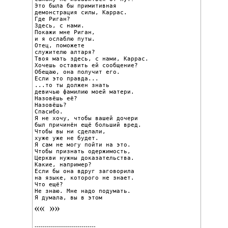
Это была бы примитивная

демонстрация силы, Каррас.

Где Риган?

Здесь, с нами.

Покажи мне Риган,

и я ослаблю путы.

Отец, поможете

служителю алтаря?

Твоя мать здесь, с нами, Каррас.

Хочешь оставить ей сообщение?

Обещаю, она получит его.

Если это правда...

...то ты должен знать

девичью фамилию моей матери.

Назовёшь её?

Назовёшь?

Спасибо.

Я не хочу, чтобы вашей дочери

был причинён ещё больший вред.

Чтобы вы ни сделали,

хуже уже не будет.

Я сам не могу пойти на это.

Чтобы признать одержимость,

Церкви нужны доказательства.

Какие, например?

Если бы она вдруг заговорила

на языке, которого не знает.

Что ещё?

Не знаю. Мне надо подумать.

Я думала, вы в этом
------------------------------