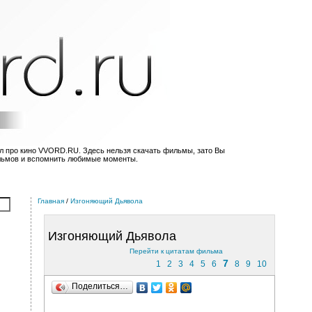
л про кино VVORD.RU. Здесь нельзя скачать фильмы, зато Вы
льмов и вспомнить любимые моменты.
Главная
/
Изгоняющий Дьявола
Изгоняющий Дьявола
Перейти к цитатам фильма
7
1
2
3
4
5
6
8
9
10
Поделиться…