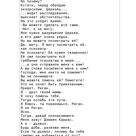
Но почему?

Кстати, перед обрядом

экзорсизма, Церковь...

...ведет расследование,

выясняет обстоятельства.

На это уходит время.

-Вы можете сделать всё сами.

-Нет, я не могу.

Мне нужно разрешение Церкви,

а его дают очень редко.

Но вы можете посмотреть её?

Да, могу. Я могу посмотреть её,

как психиатр-

Не психиатр! Ей нужен священник!

Её уже посмотрели всё

грёбаные психиатры в мире...

...и они отправили меня к вам!

А вы снова посылаете меня к ним?

Господи, мне никто не поможет?

Вы не понимаете-

Вы можете помочь ей? Помогите!

Это не хочет быть привязанным.

Привет, Риган.

Я - друг твоей мамы.

Я хочу помочь тебе.

Тогда ослабь эти путы.

Я боюсь, ты поранишься, Риган.

Я не Риган.

Ясно.

Тогда, давай познакомимся.

Меня зовут Дэмиен Каррас.

А я - дьявол.

Будь добр, развяжи меня.

Если ты дьявол, почему бы тебе

самому не избавиться от пут?
