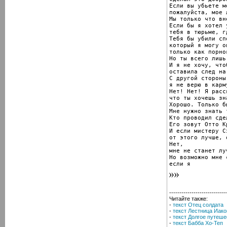
Если вы убьете м
пожалуйста, мое 
Мы только что вн
Если бы я хотел 
тебя в тюрьме, г
Тебя бы убили сп
который я могу оп
только как порно
Но ты всего лишь
И я не хочу, что
оставила след на
С другой стороны
я не верю в карм
Нет! Нет! Я расс
что ты хочешь зна
Хорошо. Только бы
Мне нужно знать 
Кто проводил сдел
Его зовут Отто Кр
И если мистеру С
от этого лучше, 
Нет,

мне не станет луч
Но возможно мне 
если я
----------------------------
Читайте также:
-
текст Отец солдата
-
текст Лестница Иако
-
текст Долгое путеше
-
текст Бабба Хо-Теп