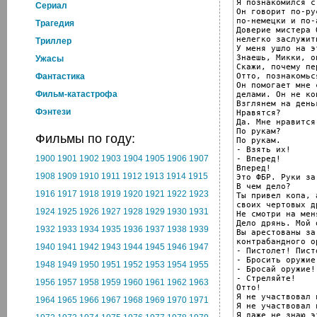
Я познакомился с
Cериал
Он говорит по-рус
по-немецки и по-
Трагедия
Доверие мистера 
нелегко заслужить
Триллер
У меня ушло на э
Знаешь, Микки, о
Ужасы
Скажи, почему пе
Отто, познакомьс
Фантастика
Он помогает мне 
Фильм-катастрофа
делами. Он не коп
Взглянем на деньг
Фэнтези
Нравятся?

Да. Мне нравится.
По рукам?

Фильмы по году:
По рукам.

- Взять их!

1900
1901
1902
1903
1904
1905
1906
1907
- Вперед!

Вперед!

1908
1909
1910
1911
1912
1913
1914
1915
Это ФБР. Руки за
В чем дело?

1916
1917
1918
1919
1920
1921
1922
1923
Ты привел копа, 
своих чертовых др
1924
1925
1926
1927
1928
1929
1930
1931
Не смотри на меня
Дело дрянь. Мой 
1932
1933
1934
1935
1936
1937
1938
1939
Вы арестованы за
контрабандного ор
1940
1941
1942
1943
1944
1945
1946
1947
- Пистолет! Писто
- Бросить оружие!
1948
1949
1950
1951
1952
1953
1954
1955
- Бросай оружие!

- Стреляйте!

1956
1957
1958
1959
1960
1961
1962
1963
Отто!

Я не участвовал 
1964
1965
1966
1967
1968
1969
1970
1971
Я не участвовал 
Я даже не знаю э