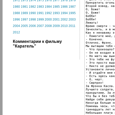
1972
1973
1974
1975
1976
1977
1978
1979
Прекратить огонь!
Второй взвод, наз
1980
1981
1982
1983
1984
1985
1986
1987
О, Боже!

О, Боже!

1988
1989
1990
1991
1992
1993
1994
1995
Бобби!

Бобби!

1996
1997
1998
1999
2000
2001
2002
2003
Лежать!

2004
2005
2006
2007
2008
2009
2010
2011
Время смерти - ч
Зачехлить, и в ма
2012
Как я ненавижу э
- Помогите мне, 
- Конечно.

Комментарии к фильму
Отлично, Фрэнк.

"Каратель"
Мы вытащим тебя 
- Что произошло?
- Он не входил в
- Но матч мы выиг
- Это тебе не фут
- Это просто выр
- Никто не долже
Установите лично
- И отдайте мне 
- Есть здесь как
- О, черт.

- Сюрприз!

За Фрэнка Касла..
Лучшего солдата,
прикрытием. За л
Что бы я без теб
Найди себе девушк
Никогда больше н
Помнишь часы, чт
тринадцать лет на
Небольшая плата 