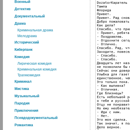
Военный
DozatorКаратель

Тампа

Детектив
Флорида

Привет.

Документальный
Привет. Рад снов
Добро пожаловать
Драма
Как дела?

Спасибо, что приш
Криминальная драма
- Привет, ребята.
Мелодрама
- Поздравляю.

- Отдохните сего
Исторический
- Отлично.

Спасибо. Рад, чт
Киберпанк
Заходите, повесел
- Спасибо.

Комедия
- Спасибо.

Двадцать лет наз
Лирическая комедия
не позволили бы 
Криминальная комедия
Сейчас они довер
Улыбка для газет
Трагикомедия
единственное, че
Криминал
Это только пока.

- Как выпивка?

Мистика
- Отличная.

Где близнецы?

Музыкальный
Есть небольшой р
о тебе и русской
Пародия
Отцу не понравитс
Но ему необязате
Приключения
- Иди с ним.

- Нет.

Псевдодокументальный
Это моя сделка.

Так значит, я по
Романтика
Дело верное.
