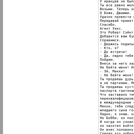
У иракцев не был
Ты все равно моло
Возьми. Теперь о
О Боже, Джимми.

Удачно провести 
Передавай привет
Спасибо.

Агент Уикс.

Это Роберт Сэйнт
Добавится вам бу
Справимся.

- Держись подаль
- Кто, я?

- До встречи!

- Да, ладно тебе!
Пойдем.

Внеси за него за
Не бейте меня! Н
- Эй, Микки!

- Не бейте меня!

Ты продаешь дурь
а не партиями, Ми
Ты продаешь куст
паспорта гаитянам
Что заставило теб
переквалифицирова
в международные 
Микки, тебе след
младшего сына го
Ладно, я знаю, к
Но Бобби, он пок
И когда он узнал
он захотел войти
Он внес половину
Сделал это добро