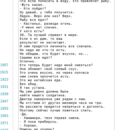
что если пописать в воду, это привлечет рыбу.

-Жуть какая.

- Кто пойдет?

Ну давай, у тебя получится.

Ладно. Верх или низ? Верх.

Рыбу все едят?

- Кастильо, разводи огонь.

-У меня нет спичек.

У кого есть?

Эй. Ты лучший сержант в мире.

Если я их дам, то ваш

результат не засчитают.

И нам придется начинать все сначала.

Но надо же что-то есть.

Не обещаю, что будет вкусно, но...

Сашими все едят?

Отлично.

1907
Кто теперь будет надо мной смеяться?

Она обожает свой соевый соус.

1915
Это очень вкусно, но через полчаса

нам снова захочется есть.

1923
Это же китайская еда.

Без обид.

1931
Я так устала.

Мы уже давно должны были

1939
найти нашего солдатика.

Джитер наверняка уже рядом с ним.

1947
Мы отстаем от других минимум часа на три.

На рассвете придется напрячься и догонять.

1955
Поэтому сейчас лучше ложиться спать.

-Да.

1963
- Хамамори, твоя первая смена.

- Я пока приберусь.

1971
- Хорошо.

Помочь не хочешь?
