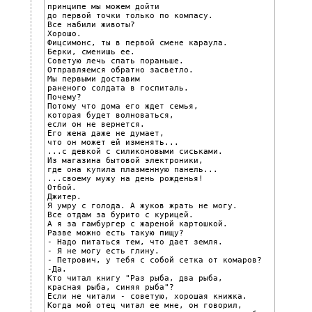
принципе мы можем дойти

до первой точки только по компасу.

Все набили животы?

Хорошо.

Фицсимонс, ты в первой смене караула.

Берки, сменишь ее.

Советую лечь спать пораньше.

Отправляемся обратно засветло.

Мы первыми доставим

раненого солдата в госпиталь.

Почему?

Потому что дома его ждет семья,

которая будет волноваться,

если он не вернется.

Его жена даже не думает,

что он может ей изменять...

...с девкой с силиконовыми сиськами.

Из магазина бытовой электроники,

где она купила плазменную панель...

...своему мужу на день рожденья!

Отбой.

Джитер.

Я умру с голода. А жуков жрать не могу.

Все отдам за бурито с курицей.

А я за гамбургер с жареной картошкой.

Разве можно есть такую пищу?

- Надо питаться тем, что дает земля.

- Я не могу есть глину.

- Петрович, у тебя с собой сетка от комаров?

-Да.

Кто читал книгу "Раз рыба, два рыба,

красная рыба, синяя рыба"?

Если не читали - советую, хорошая книжка.

Когда мой отец читал ее мне, он говорил,
