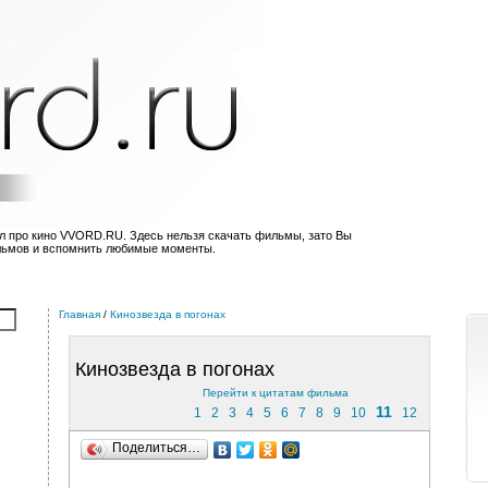
л про кино VVORD.RU. Здесь нельзя скачать фильмы, зато Вы
льмов и вспомнить любимые моменты.
Главная
/
Кинозвезда в погонах
Кинозвезда в погонах
Перейти к цитатам фильма
11
1
2
3
4
5
6
7
8
9
10
12
Поделиться…