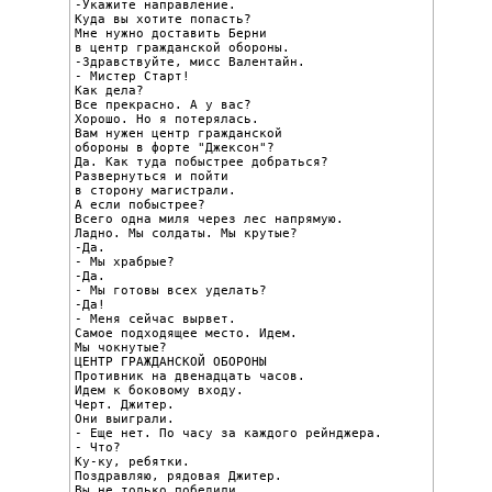
-Укажите направление.

Куда вы хотите попасть?

Мне нужно доставить Берни

в центр гражданской обороны.

-Здравствуйте, мисс Валентайн.

- Мистер Старт!

Как дела?

Все прекрасно. А у вас?

Хорошо. Но я потерялась.

Вам нужен центр гражданской

обороны в форте "Джексон"?

Да. Как туда побыстрее добраться?

Развернуться и пойти

в сторону магистрали.

А если побыстрее?

Всего одна миля через лес напрямую.

Ладно. Мы солдаты. Мы крутые?

-Да.

- Мы храбрые?

-Да.

- Мы готовы всех уделать?

-Да!

- Меня сейчас вырвет.

Самое подходящее место. Идем.

Мы чокнутые?

ЦЕНТР ГРАЖДАНСКОЙ ОБОРОНЫ

Противник на двенадцать часов.

Идем к боковому входу.

Черт. Джитер.

Они выиграли.

- Еще нет. По часу за каждого рейнджера.

- Что?

Ку-ку, ребятки.

Поздравляю, рядовая Джитер.

Вы не только победили,
