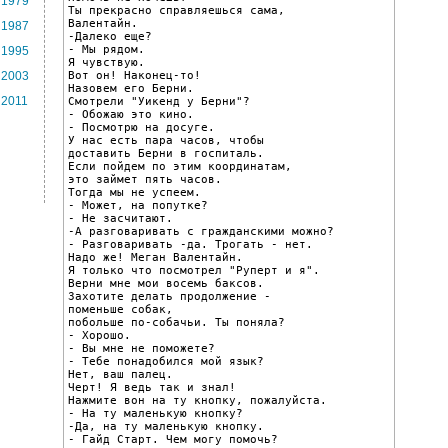
1979
Ты прекрасно справляешься сама,

Валентайн.

1987
-Далеко еще?

- Мы рядом.

1995
Я чувствую.

Вот он! Наконец-то!

2003
Назовем его Берни.

2011
Смотрели "Уикенд у Берни"?

- Обожаю это кино.

- Посмотрю на досуге.

У нас есть пара часов, чтобы

доставить Берни в госпиталь.

Если пойдем по этим координатам,

это займет пять часов.

Тогда мы не успеем.

- Может, на попутке?

- Не засчитают.

-А разговаривать с гражданскими можно?

- Разговаривать -да. Трогать - нет.

Надо же! Меган Валентайн.

Я только что посмотрел "Руперт и я".

Верни мне мои восемь баксов.

Захотите делать продолжение -

поменьше собак,

побольше по-собачьи. Ты поняла?

- Хорошо.

- Вы мне не поможете?

- Тебе понадобился мой язык?

Нет, ваш палец.

Черт! Я ведь так и знал!

Нажмите вон на ту кнопку, пожалуйста.

- На ту маленькую кнопку?

-Да, на ту маленькую кнопку.

- Гайд Старт. Чем могу помочь?
