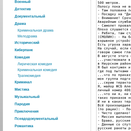
Военный
500 метров.

Полосу пока не ви
Детектив
- Там половина по
- Посадку на "Ди
Документальный
- Внимание! Срочн
Аварийным служба
Драма
- Самолет провал
Плохо слушается 
Криминальная драма
- Ребята, там стр
Мелодрама
(СМОЛИН): - На б
взрывное устройс
Исторический
Есть угроза зара
На случай, если 
Киберпанк
говорю самое гла
B августе этого 
Комедия
...участвовали в
в Наурском район
Лирическая комедия
Я был контужен и
Криминальная комедия
где под пытками 
...что по приказ
Трагикомедия
моя группа подго
Криминал
...серию теракто
Я, майор ФСБ Але
Мистика
личный номер 400
...что ни я, ни 
Музыкальный
таких приказов н
И ни в каких тер
Пародия
Всё произошедшее
(по рации): - По
Приключения
- Чисто сделано!

- Миссия выполнен
Псевдодокументальный
- Браво, русские!
- Данные со спут
Романтика
русские ракеты р