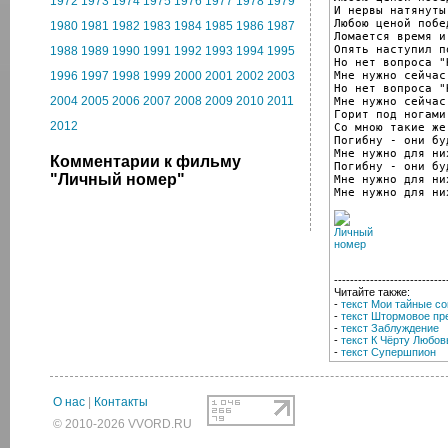
1972
1973
1974
1975
1976
1977
1978
1979
И нервы натянуты
Любою ценой побед
1980
1981
1982
1983
1984
1985
1986
1987
Ломается время и 
Опять наступил п
1988
1989
1990
1991
1992
1993
1994
1995
Но нет вопроса "
Мне нужно сейчас
1996
1997
1998
1999
2000
2001
2002
2003
Но нет вопроса "
2004
2005
2006
2007
2008
2009
2010
2011
Мне нужно сейчас
Горит под ногами
2012
Со мною такие же.
Погибну - они бу
Мне нужно для ни
Комментарии к фильму
Погибну - они бу
"Личный номер"
Мне нужно для ни
Мне нужно для ни
----------------------------
Читайте также:
-
текст Мои тайные с
-
текст Штормовое пр
-
текст Заблуждение
-
текст К Чёрту Любов
-
текст Супершпион
О нас
|
Контакты
© 2010-2026 VVORD.RU