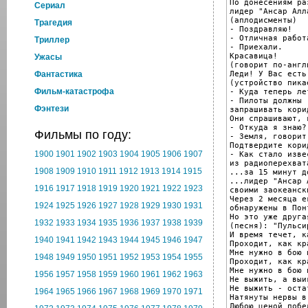
По донесениям ра
Cериал
лидер "Ансар Алл
(аплодисменты)

Трагедия
- Поздравляю!

- Отличная работ
Триллер
- Приехали.

Красавица!

Ужасы
(говорит по-англ
Леди! У Вас есть
Фантастика
(устройство пикае
Фильм-катастрофа
- Куда теперь ле
- Пилоты должны

Фэнтези
запрашивать кори
Они спрашивают, 
- Откуда я знаю?

Фильмы по году:
- Земля, говорит
Подтвердите кори
1900
1901
1902
1903
1904
1905
1906
1907
- Как стало изве
из радиоперехват
1908
1909
1910
1911
1912
1913
1914
1915
...за 15 минут д
...лидер "Ансар 
1916
1917
1918
1919
1920
1921
1922
1923
своими заокеанск
Через 2 месяца е
1924
1925
1926
1927
1928
1929
1930
1931
обнаружены в Пон
Но это уже друга
1932
1933
1934
1935
1936
1937
1938
1939
(песня): "Пульси
И время течет, к
1940
1941
1942
1943
1944
1945
1946
1947
Проходит, как кр
Мне нужно в бою 
1948
1949
1950
1951
1952
1953
1954
1955
Проходит, как кр
Мне нужно в бою 
1956
1957
1958
1959
1960
1961
1962
1963
Не выжить, а выи
Не выжить - оста
1964
1965
1966
1967
1968
1969
1970
1971
Натянуты нервы в
Любою ценой побед