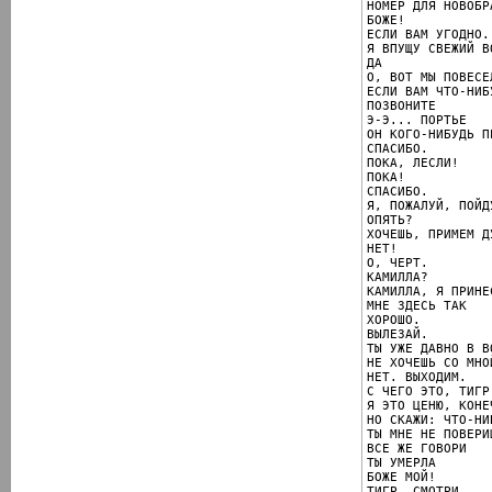
НОМЕР ДЛЯ НОВОБРА
БОЖЕ!

ЕСЛИ ВАМ УГОДНО..
Я ВПУЩУ СВЕЖИЙ ВО
ДА

О, ВОТ МЫ ПОВЕСЕ
ЕСЛИ ВАМ ЧТО-НИБ
ПОЗВОНИТЕ

Э-Э... ПОРТЬЕ

ОН КОГО-НИБУДЬ П
СПАСИБО.

ПОКА, ЛЕСЛИ!

ПОКА!

СПАСИБО.

Я, ПОЖАЛУЙ, ПОЙД
ОПЯТЬ?

ХОЧЕШЬ, ПРИМЕМ Д
НЕТ!

О, ЧЕРТ.

КАМИЛЛА?

КАМИЛЛА, Я ПРИНЕ
МНЕ ЗДЕСЬ ТАК

ХОРОШО.

ВЫЛЕЗАЙ.

ТЫ УЖЕ ДАВНО В ВО
НЕ ХОЧЕШЬ СО МНО
НЕТ. ВЫХОДИМ.

С ЧЕГО ЭТО, ТИГР
Я ЭТО ЦЕНЮ, КОНЕЧ
НО СКАЖИ: ЧТО-НИ
ТЫ МНЕ НЕ ПОВЕРИШ
ВСЕ ЖЕ ГОВОРИ

ТЫ УМЕРЛА

БОЖЕ МОЙ!

ТИГР, СМОТРИ