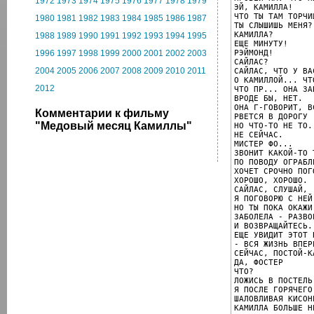
1972
1973
1974
1975
1976
1977
1978
1979
ЭЙ, КАМИЛЛА!

ЧТО ТЫ ТАМ ТОРЧИШ
1980
1981
1982
1983
1984
1985
1986
1987
ТЫ СЛЫШИШЬ МЕНЯ?

КАМИЛЛА?

1988
1989
1990
1991
1992
1993
1994
1995
ЕЩЕ МИНУТУ!

РЭЙМОНД!

1996
1997
1998
1999
2000
2001
2002
2003
САЙЛАС?

2004
2005
2006
2007
2008
2009
2010
2011
САЙЛАС, ЧТО У ВА
О КАМИЛЛОЙ... ЧТ
2012
ЧТО ПР... ОНА ЗА
ВРОДЕ БЫ, НЕТ.

ОНА Г-ГОВОРИТ, В
Комментарии к фильму
РВЕТСЯ В ДОРОГУ

"Медовый месяц Камиллы"
НО ЧТО-ТО НЕ ТО.

НЕ СЕЙЧАС.

МИСТЕР ФО...

ЗВОНИТ КАКОЙ-ТО 
ПО ПОВОДУ ОГРАБЛЕ
ХОЧЕТ СРОЧНО ПОГ
ХОРОШО, ХОРОШО.

САЙЛАС, СЛУШАЙ,

Я ПОГОВОРЮ С НЕЙ,
НО ТЫ ПОКА ОКАЖИ:
ЗАБОЛЕЛА - РАЗВО
И ВОЗВРАЩАЙТЕСЬ.

ЕЩЕ УВИДИТ ЭТОТ 
- ВСЯ ЖИЗНЬ ВПЕРЕ
СЕЙЧАС, ПОСТОЙ-КА
ДА, ФОСТЕР

ЧТО?

ЛОЖИСЬ В ПОСТЕЛЬ
Я ПОСЛЕ ГОРЯЧЕГО
ШАЛОВЛИВАЯ КИСОНЬ
КАМИЛЛА БОЛЬШЕ Н