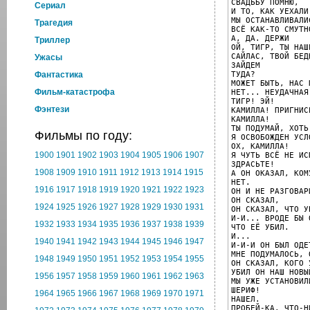
СВАДЬБУ ПОМНЮ,

Cериал
И ТО, КАК УЕХАЛИ.
МЫ ОСТАНАВЛИВАЛИС
Трагедия
ВСЁ КАК-ТО СМУТНО
А, ДА. ДЕРЖИ

Триллер
ОЙ, ТИГР, ТЫ НАШ
САЙЛАС, ТВОЙ БЕД
Ужасы
ЗАЙДЕМ

ТУДА?

Фантастика
МОЖЕТ БЫТЬ, НАС 
Фильм-катастрофа
НЕТ... НЕУДАЧНАЯ
ТИГР! ЭЙ!

Фэнтези
КАМИЛЛА! ПРИГНИСЬ
КАМИЛЛА!

ТЫ ПОДУМАЙ, ХОТЬ
Фильмы по году:
Я ОСВОБОЖДЕН УСЛО
ОХ, КАМИЛЛА!

1900
1901
1902
1903
1904
1905
1906
1907
Я ЧУТЬ ВСЁ НЕ ИС
ЗДРАСЬТЕ!

1908
1909
1910
1911
1912
1913
1914
1915
А ОН ОКАЗАЛ, КОМ
НЕТ.

1916
1917
1918
1919
1920
1921
1922
1923
ОН И НЕ РАЗГОВАР
ОН СКАЗАЛ,

1924
1925
1926
1927
1928
1929
1930
1931
ОН СКАЗАЛ, ЧТО У
И-И... ВРОДЕ БЫ 
1932
1933
1934
1935
1936
1937
1938
1939
ЧТО ЕЁ УБИЛ.

И...

1940
1941
1942
1943
1944
1945
1946
1947
И-И-И ОН БЫЛ ОДЕ
МНЕ ПОДУМАЛОСЬ, 
1948
1949
1950
1951
1952
1953
1954
1955
ОН СКАЗАЛ, КОГО У
УБИЛ ОН НАШ НОВЫ
1956
1957
1958
1959
1960
1961
1962
1963
МЫ УЖЕ УСТАНОВИЛ
ШЕРИФ!

1964
1965
1966
1967
1968
1969
1970
1971
НАШЕЛ.

ПРОБЕЙ-КА. ЧТО-Н