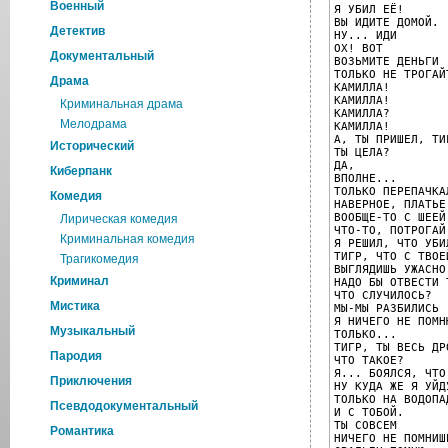
Военный
Я УБИЛ ЕЁ!

ВЫ ИДИТЕ ДОМОЙ.

Детектив
НУ... ИДИ

ОХ! ВОТ

Документальный
ВОЗЬМИТЕ ДЕНЬГИ

ТОЛЬКО НЕ ТРОГАЙ
Драма
КАМИЛЛА!

КАМИЛЛА!

Криминальная драма
КАМИЛЛА?

Мелодрама
КАМИЛЛА!

А, ТЫ ПРИШЕЛ, ТИГ
Исторический
ТЫ ЦЕЛА?

ДА,

Киберпанк
ВПОЛНЕ...

ТОЛЬКО ПЕРЕПАЧКА
Комедия
НАВЕРНОЕ, ПЛАТЬЕ
ВООБЩЕ-ТО С ШЕЕЙ

Лирическая комедия
ЧТО-ТО, ПОТРОГАЙ
Криминальная комедия
Я РЕШИЛ, ЧТО УБИ
ТИГР, ЧТО С ТВОЕ
Трагикомедия
ВЫГЛЯДИШЬ УЖАСНО.
Криминал
НАДО БЫ ОТВЕСТИ 
ЧТО СЛУЧИЛОСЬ?

Мистика
МЫ-МЫ РАЗБИЛИСЬ

Я НИЧЕГО НЕ ПОМНЮ
Музыкальный
ТОЛЬКО...

ТИГР, ТЫ ВЕСЬ ДРО
Пародия
ЧТО ТАКОЕ?

Я... БОЯЛСЯ, ЧТО
Приключения
НУ КУДА ЖЕ Я УЙДУ
ТОЛЬКО НА ВОДОПАД
Псевдодокументальный
И С ТОБОЙ.

ТЫ СОВСЕМ

Романтика
НИЧЕГО НЕ ПОМНИШЬ