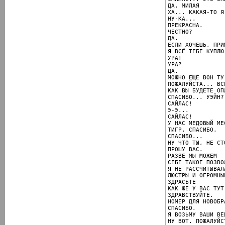
ДА, МИЛАЯ

ХА... КАКАЯ-ТО Я
НУ-КА...

ПРЕКРАСНА.

ЧЕСТНО?

ДА.

ЕСЛИ ХОЧЕШЬ, ПРИ
Я ВСЁ ТЕБЕ КУПЛЮ.
УРА!

УРА?

ДА.

МОЖНО ЕЩЕ ВОН ТУ
ПОЖАЛУЙСТА... ВС
КАК ВЫ БУДЕТЕ ОП
СПАСИБО... УЭЙН?

САЙЛАС!

Э-Э...

САЙЛАС!

У НАС МЕДОВЫЙ МЕС
ТИГР, СПАСИБО.

СПАСИБО...

НУ ЧТО ТЫ, НЕ СТО
ПРОШУ ВАС.

РАЗВЕ МЫ МОЖЕМ

СЕБЕ ТАКОЕ ПОЗВОЛ
Я НЕ РАССЧИТЫВАЛ
ЛЮСТРЫ И ОГРОМНЫ
ЗДРАСЬТЕ

КАК ЖЕ У ВАС ТУТ
ЗДРАВСТВУЙТЕ.

НОМЕР ДЛЯ НОВОБРА
СПАСИБО.

Я ВОЗЬМУ ВАШИ ВЕЩ
НУ ВОТ. ПОЖАЛУЙСТ