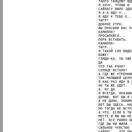
ТАНГО ТАНЦУЮТ ВД
Я ХОЧУ, ЧТОБЫ И

САЙЛАСУ БЫЛО ЗДО
Я-А-А ИДУ-У...

Я ИДУ К ТЕБЕ-Е..
ТИГР?

ДОБРОЕ УТРО.

ВЫ ПРОСИЛИ ВАС Р
КАМИЛЛА?

ПРОСЫПАЙСЯ...

ПОРА ВСТАВАТЬ.

КАМИЛЛА!

ТИГР...

Я ТАКОЙ СОН ВИДЕЛ
БОЖЕ!

ГЛЯДИ-КА, ТЫ УЖЕ 
ДА

ЧТО ТАК РАНО?

СОЛНЦЕ ВСТАЛО?

А ГДЕ ЖЕ УТРЕННИ
ТАК МАЛЫШЕЙ ЦЕЛУ
Я КАК РАЗ ИДУ В Д
НО ТЫ ЖЕ ОДЕТ.

А, НУ ДА

Я ВСЕГДА, ОКАЗЫВ
ДУМАЮ, ВОТ БЫ Я 
А НЕ ДОМА, ПОНИМА
ВОТ БЫ ЗДЕСЬ, НАП
НО ТОГДА НЕ ВСТР
А ЧТО, ЕСЛИ Б ТЫ
МЕСТЕ И МЫ БЫ НЕ
НЕТ, ВСЕ РАВНО Б
ГДЕ БЫ НИ ЖИЛИ. 
СИЛЬНОЕ ЧУВСТВО 
САЙЛАС... ЭТО ОН