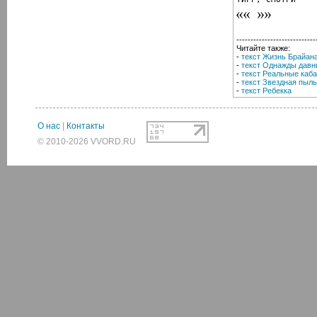
----------------------------
Читайте также:
-
текст Жизнь Брайан
-
текст Однажды давн
-
текст Реальные каб
-
текст Звездная пыль
-
текст Ребекка
О нас
|
Контакты
© 2010-2026 VVORD.RU