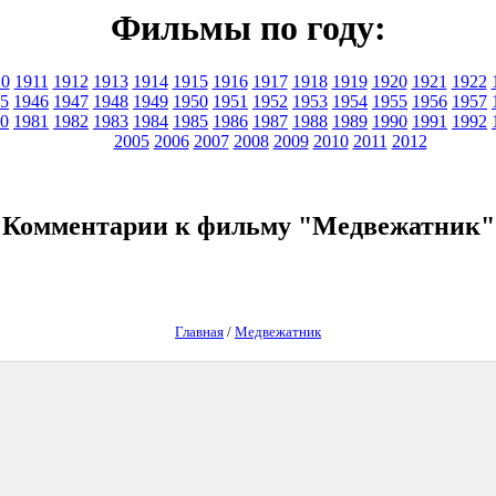
Фильмы по году:
10
1911
1912
1913
1914
1915
1916
1917
1918
1919
1920
1921
1922
5
1946
1947
1948
1949
1950
1951
1952
1953
1954
1955
1956
1957
0
1981
1982
1983
1984
1985
1986
1987
1988
1989
1990
1991
1992
2005
2006
2007
2008
2009
2010
2011
2012
Комментарии к фильму "Медвежатник"
Главная
/
Медвежатник