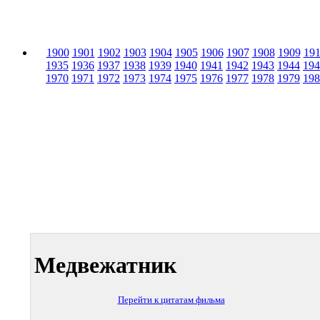
1900
1901
1902
1903
1904
1905
1906
1907
1908
1909
19
1935
1936
1937
1938
1939
1940
1941
1942
1943
1944
194
1970
1971
1972
1973
1974
1975
1976
1977
1978
1979
198
Медвежатник
Перейти к цитатам фильма