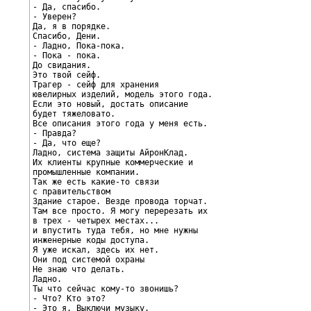
- Да, спасибо.

- Уверен?

Да, я в порядке.

Спасибо, Дени.

- Ладно, Пока-пока.

- Пока - пока.

До свидания.

Это твой сейф.

Трагер - сейф для хранения

ювелирных изделий, модель этого года.

Если это новый, достать описание

будет тяжеловато.

Все описания этого года у меня есть.

- Правда?

- Да, что еще?

Ладно, система защиты АйронКлад.

Их клиенты крупные коммерческие и

промышленные компании.

Так же есть какие-то связи

с правительством

Здание старое. Везде провода торчат.

Там все просто. Я могу перерезать их

в трех - четырех местах...

и впустить туда тебя, но мне нужны

инженерные коды доступа.

Я уже искал, здесь их нет.

Они под системой охраны

Не знаю что делать.

Ладно.

Ты что сейчас кому-то звонишь?

- Что? Кто это?

- Это я. Выключи музыку.
