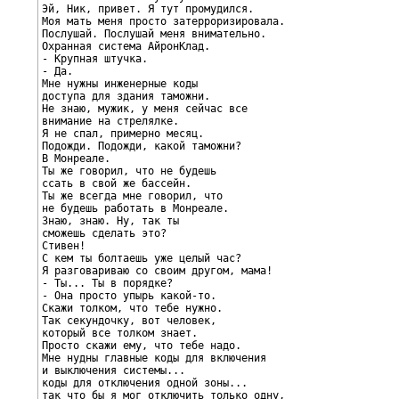
Эй, Ник, привет. Я тут промудился.

Моя мать меня просто затерроризировала.

Послушай. Послушай меня внимательно.

Охранная система АйронКлад.

- Крупная штучка.

- Да.

Мне нужны инженерные коды

доступа для здания таможни.

Не знаю, мужик, у меня сейчас все

внимание на стрелялке.

Я не спал, примерно месяц.

Подожди. Подожди, какой таможни?

В Монреале.

Ты же говорил, что не будешь

ссать в свой же бассейн.

Ты же всегда мне говорил, что

не будешь работать в Монреале.

Знаю, знаю. Ну, так ты

сможешь сделать это?

Стивен!

С кем ты болтаешь уже целый час?

Я разговариваю со своим другом, мама!

- Ты... Ты в порядке?

- Она просто упырь какой-то.

Скажи толком, что тебе нужно.

Так секундочку, вот человек,

который все толком знает.

Просто скажи ему, что тебе надо.

Мне нудны главные коды для включения

и выключения системы...

коды для отключения одной зоны...

так что бы я мог отключить только одну,
