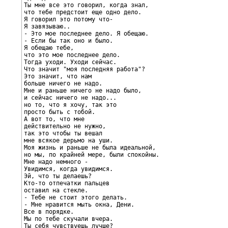
Ты мне все это говорил, когда знал,

что тебе предстоит еще одно дело.

Я говорил это потому что-

Я завязываю..

- Это мое последнее дело. Я обещаю.

- Если бы так оно и было.

Я обещаю тебе,

что это мое последнее дело.

Тогда уходи. Уходи сейчас.

Что значит "моя последняя работа"?

Это значит, что нам

больше ничего не надо.

Мне и раньше ничего не надо было,

и сейчас ничего не надо...

но то, что я хочу, так это

просто быть с тобой.

А вот то, что мне

действительно не нужно,

так это чтобы ты вешал

мне всякое дерьмо на уши.

Моя жизнь и раньше не была идеальной,

но мы, по крайней мере, были спокойны.

Мне надо немного -

Увидимся, когда увидимся.

Эй, что ты делаешь?

Кто-то отпечатки пальцев

оставил на стекле.

- Тебе не стоит этого делать.

- Мне нравится мыть окна, Дени.

Все в порядке.

Мы по тебе скучали вчера.

Ты себя чувствуешь лучше?
