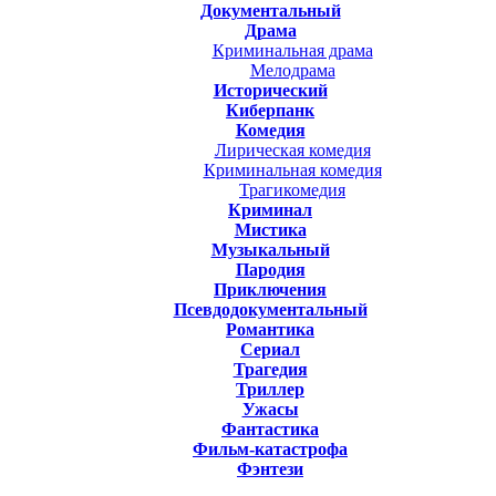
Документальный
Драма
Криминальная драма
Мелодрама
Исторический
Киберпанк
Комедия
Лирическая комедия
Криминальная комедия
Трагикомедия
Криминал
Мистика
Музыкальный
Пародия
Приключения
Псевдодокументальный
Романтика
Cериал
Трагедия
Триллер
Ужасы
Фантастика
Фильм-катастрофа
Фэнтези