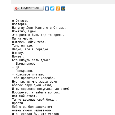
Поделиться…
и Оттавы.

Повторяю,

На углу Деля Мантане и Оттавы.

Понятно, Едем.

Это должно быть где-то здесь.

Мы на месте.

Пытаюсь найти тебя.

Там, он там.

Ладно, все в порядке.

Выхожу.

Привет.

Кто-нибудь есть дома?

- Шампанское.

- Да.

- Прекрасно.

- Красивое платье.

Тебе нравиться? Спасибо.

Ну, так ты мне задал один

вопрос пару дней назад.

И ты серьезно подумала над этим?

Вообще-то, я забыла вопрос.

Вот мой ответ.

Ты не держишь свой бокал.

Прости.

Мой отец был адвокатом-

очень умным человеком-

и он сказал бы, что уговор
