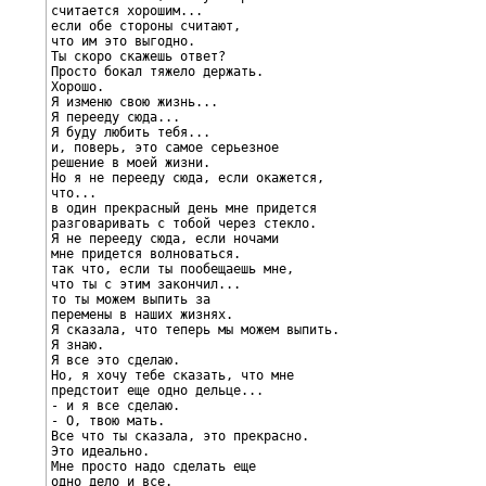
считается хорошим...

если обе стороны считают,

что им это выгодно.

Ты скоро скажешь ответ?

Просто бокал тяжело держать.

Хорошо.

Я изменю свою жизнь...

Я перееду сюда...

Я буду любить тебя...

и, поверь, это самое серьезное

решение в моей жизни.

Но я не перееду сюда, если окажется,

что...

в один прекрасный день мне придется

разговаривать с тобой через стекло.

Я не перееду сюда, если ночами

мне придется волноваться.

так что, если ты пообещаешь мне,

что ты с этим закончил...

то ты можем выпить за

перемены в наших жизнях.

Я сказала, что теперь мы можем выпить.

Я знаю.

Я все это сделаю.

Но, я хочу тебе сказать, что мне

предстоит еще одно дельце...

- и я все сделаю.

- О, твою мать.

Все что ты сказала, это прекрасно.

Это идеально.

Мне просто надо сделать еще

одно дело и все.
