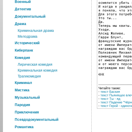
Военный
осмелится убить 
И когда я увидел
Детектив
я поняла, что эт
Для этого потреб
Документальный
Это ты...

Да.

Драма
Теперь мы квиты.

Уходи.

Криминальная драма
Алсид Жоливе,

Мелодрама
Гарри Блунт,

французские журн
Исторический
от имени Императ
награждаю вас Ор
Киберпанк
Полковник Михаил
командующий перв
Комедия
от имени Императ
и от моего персо
Лирическая комедия
награждаю вас Ор
Криминальная комедия
Трагикомедия
Криминал
----------------------------
Читайте также:
Мистика
-
текст Баския
-
текст Пьянящее вле
Музыкальный
-
текст Ты - яд
-
текст Падение "Чёрн
Пародия
-
текст Герой - одиноч
Приключения
Псевдодокументальный
Романтика