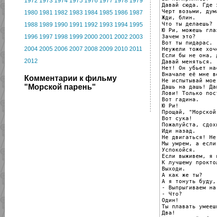
1972
1973
1974
1975
1976
1977
1978
1979
Давай сюда. Где э
Черт возьми, дум
1980
1981
1982
1983
1984
1985
1986
1987
Жди, блин.

Что ты делаешь?

1988
1989
1990
1991
1992
1993
1994
1995
Ю Ри, можешь гла
Зачем это?

1996
1997
1998
1999
2000
2001
2002
2003
Вот ты пидарас.

2004
2005
2006
2007
2008
2009
2010
2011
Неужели тоже хоче
Если бы не она, 
2012
Давай меняться.

Нет! Он убьет на
Вначале её мне ве
Комментарии к фильму
Не испытывай мое
"Морской парень"
Дашь на дашь! Да
Лови! Только пос
Вот гадина.

Ю Ри!

Прощай, "Морской
Вот сука!

Пожалуйста, сдох
Иди назад.

Не двигаться! Не
Мы умрем, а если
Успокойся.

Если выживем, я 
К лучшему прокто
Выходи.

А как же ты?

А я тонуть буду,
- Выпрыгиваем на 
- Что?

Один!

Ты плавать умеешь
Два!
