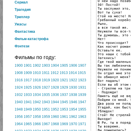
О ней надо позаб
Cериал
Эй! Постой!

Ты заслужил это, 
Трагедия
Вот ты сука!

Стой на месте! Н
Триллер
Гребанный корейс
Рыло,

Ужасы
а все такой же.

Неужели ты все-т
Фантастика
Ты думаешь, это 
Фильм-катастрофа
Нет!

Что происходит?

Фэнтези
Как насчет романт
Оставьте ее.

Это наши с тобой 
Фильмы по году:
Заткнись!

Где твой маленьк
1900
1901
1902
1903
1904
1905
1906
1907
Вы так любезнича
Неужели не понима
1908
1909
1910
1911
1912
1913
1914
1915
Он отдал мне это
Он обманул меня?

1916
1917
1918
1919
1920
1921
1922
1923
Вот падаль!

Если вы об этом 
1924
1925
1926
1927
1928
1929
1930
1931
- Стреляю на три
- Подожди!

1932
1933
1934
1935
1936
1937
1938
1939
Память ещё не ве
Пойдем со мной. 
1940
1941
1942
1943
1944
1945
1946
1947
Два раза не попа
Угадай, как быст
1948
1949
1950
1951
1952
1953
1954
1955
Ублюдок!

Стой! Не стреляй!
1956
1957
1958
1959
1960
1961
1962
1963
Выходи!

Ю Ри, ты в порядк
1964
1965
1966
1967
1968
1969
1970
1971
Ты вовремя.

Вы помирились?
