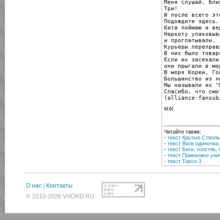
Меня слушай, блин
Три!

И после всего эт
Подождите здесь.

Кита поймаю и вер
Наркоту упаковыв
и проглатывали.

Курьеры переправ
В них было товар
Если их засекали

они прыгали в мо
В моря Кореи, Го
Большинство из н
Мы называли их "
Спасибо, что смо
(alliance-fansub
----------------------------
Читайте также:
-
текст Крутые Ствол
-
текст Волк одиночка
-
текст Беги, толстяк, 
-
текст Приказано уни
-
текст Такси 3
О нас
|
Контакты
© 2010-2026 VVORD.RU