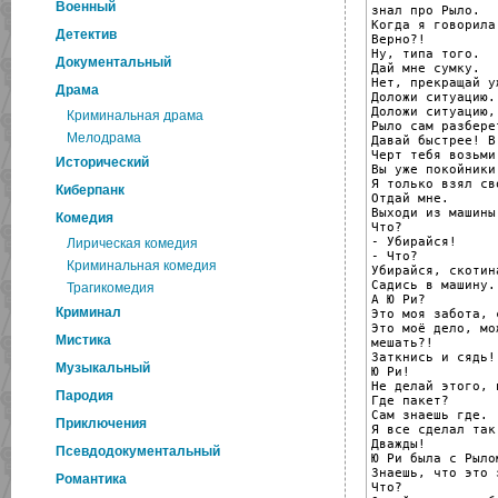
Военный
знал про Рыло.

Когда я говорила
Детектив
Верно?!

Ну, типа того.

Документальный
Дай мне сумку.

Нет, прекращай уж
Драма
Доложи ситуацию.

Доложи ситуацию,
Криминальная драма
Рыло сам разберет
Мелодрама
Давай быстрее! В
Черт тебя возьми!
Исторический
Вы уже покойники.
Я только взял св
Киберпанк
Отдай мне.

Выходи из машины.
Комедия
Что?

- Убирайся!

Лирическая комедия
- Что?

Криминальная комедия
Убирайся, скотина
Садись в машину.

Трагикомедия
А Ю Ри?

Криминал
Это моя забота, 
Это моё дело, мо
Мистика
мешать?!

Заткнись и сядь!

Музыкальный
Ю Ри!

Не делай этого, 
Пародия
Где пакет?

Сам знаешь где.

Приключения
Я все сделал так
Дважды!

Псевдодокументальный
Ю Ри была с Рыло
Знаешь, что это 
Романтика
Что?
