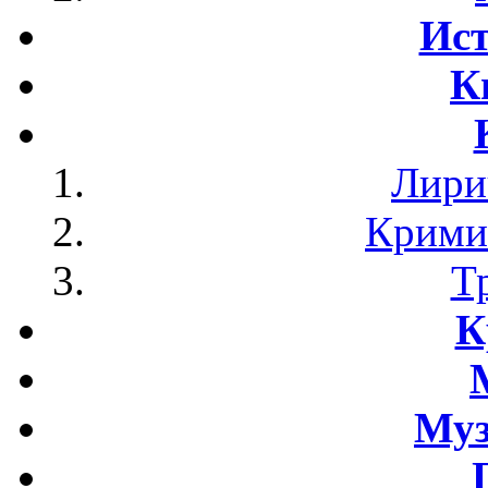
Ист
К
Лири
Крими
Т
К
Му