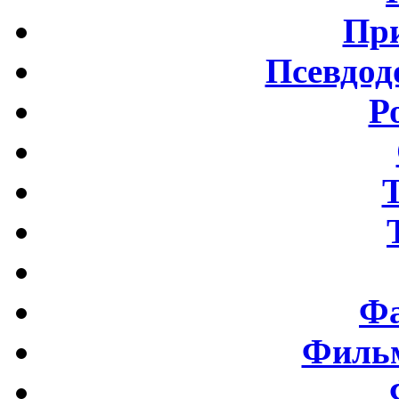
Пр
Псевдод
Р
Фа
Фильм