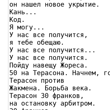
он нашел новое укрытие.

Кань...

Код.

Я могу...

У нас все получится,

я тебе обещаю.

У нас все получится...

У нас все получится.

Пойду навещу Жореса.

50 на Терасона. Начнем, го
Терасон против

Жакмена. Борьба века.

Терасон 30 франков,

на остановку арбитром.
