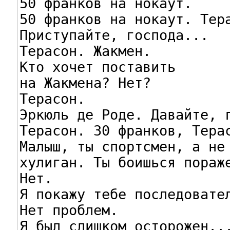
50 франков на нокаут.

50 франков на нокаут. Тера
Приступайте, господа...

Терасон. Жакмен.

Кто хочет поставить

на Жакмена? Нет?

Терасон.

Эркюль де Роде. Давайте, г
Терасон. 30 франков, Терас
Малыш, ты спортсмен, а не

хулиган. Ты боишься пораже
Нет.

Я покажу тебе последовател
Нет проблем.

Я был слишком осторожен...