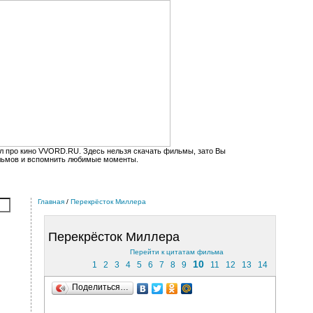
л про кино VVORD.RU. Здесь нельзя скачать фильмы, зато Вы
льмов и вспомнить любимые моменты.
Главная
/
Перекрёсток Миллера
Перекрёсток Миллера
Перейти к цитатам фильма
10
1
2
3
4
5
6
7
8
9
11
12
13
14
Поделиться…