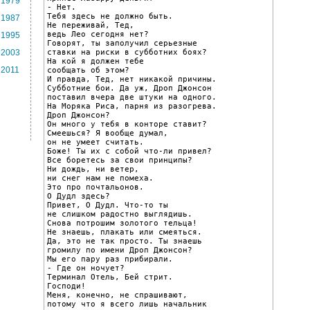
1979
- Нет.

Тебя здесь не должно быть.

1987
Не переживай, Тед,

ведь Лео сегодня нет?

1995
Говорят, ты заполучил серьезные

ставки на риски в субботних боях?

2003
На кой я должен тебе

2011
сообщать об этом?

И правда, Тед, нет никакой причины.

Субботние бои. Да уж, Дроп Джонсон

поставил вчера две штуки на одного.

На Моряка Риса, парня из разогрева.

Дроп Джонсон?

Он много у тебя в конторе ставит?

Смеешься? Я вообще думал,

он не умеет считать.

Боже! Ты их с собой что-ли привел?

Все боретесь за свои принципы?

Ни дождь, ни ветер,

ни снег нам не помеха.

Это про почтальонов.

О Дудл здесь?

Привет, О Дудл. Что-то ты

не слишком радостно выглядишь.

Снова потрошим золотого тельца!

Не знаешь, плакать или смеяться.

Да, это не так просто. Ты знаешь

громилу по имени Дроп Джонсон?

Мы его пару раз прибирали.

- Где он ночует?

Терминал Отель, Бей стрит.

Господи!

Меня, конечно, не спрашивают,

потому что я всего лишь начальник
