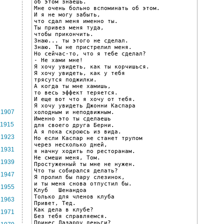
об этом знаешь.

Мне очень больно вспоминать об этом.

И я не могу забыть,

что сдал меня именно ты.

Ты привез меня туда,

чтобы прикончить.

Знаю... ты этого не сделал.

Знаю. Ты не пристрелил меня.

Но сейчас-то, что я тебе сделал?

- Не хами мне!

Я хочу увидеть, как ты корчишься.

Я хочу увидеть, как у тебя

трясутся поджилки.

А когда ты мне хамишь,

то весь эффект теряется.

И еще вот что я хочу от тебя.

Я хочу увидеть Джонни Каспара

1907
холодным и неподвижным.

Именно это ты сделаешь

1915
для своего друга Берни.

А я пока скроюсь из вида.

1923
Но если Каспар не станет трупом

через несколько дней,

1931
я начну ходить по ресторанам.

Не смеши меня, Том.

1939
Простуженный ты мне не нужен.

Что ты собирался делать?

1947
Я пролил бы пару слезинок,

и ты меня снова отпустил бы.

1955
Клуб   Шенандоа

Только для членов клуба

1963
Привет, Тед.

Как дела в клубе?

1971
Без тебя справляемся.

Принес Лазарру деньги?
