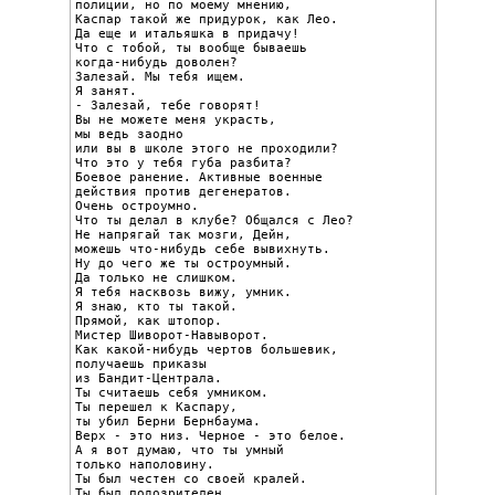
полиции, но по моему мнению,

Каспар такой же придурок, как Лео.

Да еще и итальяшка в придачу!

Что с тобой, ты вообще бываешь

когда-нибудь доволен?

Залезай. Мы тебя ищем.

Я занят.

- Залезай, тебе говорят!

Вы не можете меня украсть,

мы ведь заодно

или вы в школе этого не проходили?

Что это у тебя губа разбита?

Боевое ранение. Активные военные

действия против дегенератов.

Очень остроумно.

Что ты делал в клубе? Общался с Лео?

Не напрягай так мозги, Дейн,

можешь что-нибудь себе вывихнуть.

Ну до чего же ты остроумный.

Да только не слишком.

Я тебя насквозь вижу, умник.

Я знаю, кто ты такой.

Прямой, как штопор.

Мистер Шиворот-Навыворот.

Как какой-нибудь чертов большевик,

получаешь приказы

из Бандит-Централа.

Ты считаешь себя умником.

Ты перешел к Каспару,

ты убил Берни Бернбаума.

Верх - это низ. Черное - это белое.

А я вот думаю, что ты умный

только наполовину.

Ты был честен со своей кралей.

Ты был подозрителен
