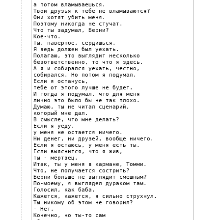
а потом вламываешься.

Твои друзья к тебе не вламываются?

Они хотят убить меня.

Поэтому никогда не стучат.

Что ты задумал, Берни?

Кое-что.

Ты, наверное, сердишься.

Я ведь должен был уехать.

Полагаю, это выглядит несколько

безответственно, то что я здесь.

А я и собирался уехать, честно,

собирался. Но потом я подумал.

Если я останусь,

тебе от этого лучше не будет.

И тогда я подумал, что для меня

лично это было бы не так плохо.

Думаю, ты не читал сценарий,

который мне дал.

В смысле, что мне делать?

Если я уеду,

у меня не остается ничего.

Ни денег, ни друзей, вообще ничего.

Если я остаюсь, у меня есть ты.

Если выяснится, что я жив,

ты - мертвец.

Итак, ты у меня в кармане, Томми.

Что, не получается сострить?

Берни больше не выглядит смешным?

По-моему, я выглядел дураком там.

Голосил, как баба.

Кажется, кажется, я сильно струхнул.

Ты никому об этом не говорил?

- Нет.

Конечно, но ты-то сам
