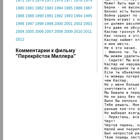
1972
1973
1974
1975
1976
1977
1978
1979
Может быть еще ху
Берни - не высок
1980
1981
1982
1983
1984
1985
1986
1987
Бизнес есть бизне
Война ударит по 
1988
1989
1990
1991
1992
1993
1994
1995
Берни играет с ог
он должен расхле
1996
1997
1998
1999
2000
2001
2002
2003
Это даже не обсу
2004
2005
2006
2007
2008
2009
2010
2011
Каспар грохнул Ра
Как только я отс
2012
Каспар займет эт
и мое место.

Не я это начал.

Комментарии к фильму
- Именно ты. Ты 
"Перекрёсток Миллера"
Мы можем удалить
- Сидите! Мы все
Каспар не наруша
Их нарушили ты и
Если ты объявляе
то можешь потеря
чем Каспар.

Но у меня больше
уничтожить его!

Мы бывали в пере
Но ни разу без п
Было бы неплохо 
Тебе решать. Мое
раньше кое-что з
Но выбирал всегда
- Перестань, все
Черт!

Чертов парень, к
Налей мне покрепч
Был непростой ра
Твою лошадь заст