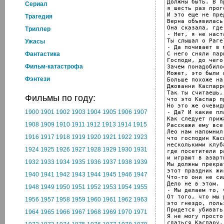
Должны быть. В п
Cериал
я шесть раз прог
И это еще не пред
Трагедия
Верна объявилась
Она сказала, где
Триллер
- Нет, я не наста
Ты слышал о Раге?
Ужасы
- Да почивает в м
С него сняли пари
Фантастика
Господи, до чего
Фильм-катастрофа
Зачем понадобило
Может, это были 
Фэнтези
Больше похоже на
Джованни Каспарро
Так ты считаешь,

Фильмы по году:
что это Каспар п
Но это же очевидн
1900
1901
1902
1903
1904
1905
1906
1907
- Да? И какие пл
Как следует приж
1908
1909
1910
1911
1912
1913
1914
1915
Расскажи ему все
Лео нам напомнил,
1916
1917
1918
1919
1920
1921
1922
1923
что господин Кас
несколькими клуб
1924
1925
1926
1927
1928
1929
1930
1931
где посетители р
и играют в азарт
1932
1933
1934
1935
1936
1937
1938
1939
Мы должны прекрат
этот праздник жиз
1940
1941
1942
1943
1944
1945
1946
1947
Что-то они не си
Дело не в этом.

1948
1949
1950
1951
1952
1953
1954
1955
- Мы делаем то, 
От того, что мы 
1956
1957
1958
1959
1960
1961
1962
1963
это гнездо, поль
Придется убивать.
1964
1965
1966
1967
1968
1969
1970
1971
Я не могу просто 
сдаться Каспару.
