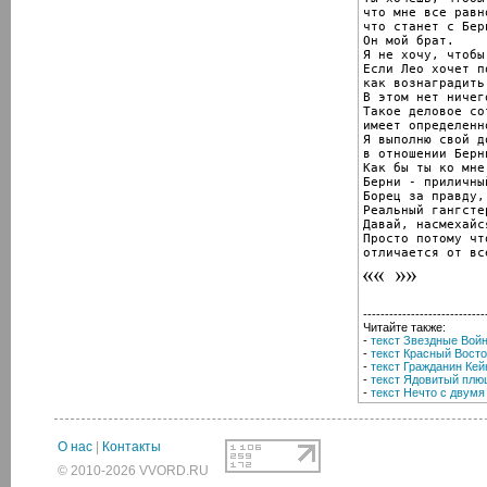
что мне все равно
что станет с Берн
Он мой брат.

Я не хочу, чтобы
Если Лео хочет п
как вознаградить
В этом нет ничег
Такое деловое со
имеет определенн
Я выполню свой до
в отношении Берни
Как бы ты ко мне
Берни - приличны
Борец за правду, 
Реальный гангстер
Давай, насмехайс
Просто потому что
отличается от вс
----------------------------
Читайте также:
-
текст Звездные Вой
-
текст Красный Восто
-
текст Гражданин Кей
-
текст Ядовитый плю
-
текст Нечто с двумя
О нас
|
Контакты
© 2010-2026 VVORD.RU