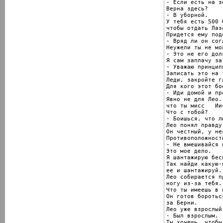
- Если есть на з
Верна здесь?

- В уборной.

У тебя есть 500 
чтобы отдать Лаза
Придется ему под
- Вряд ли он сог
Неужели ты не мо
- Это не его долг
Я сам заплачу за 
- Уважаю принцип
Записать это на 
Леди, закройте г
Для кого этот бо
- Иди домой и пр
Явно не для Лео.
что ты мисс   Ии
Что с тобой?

- Боишься, что л
Лео понял правду
Он честный, у не
Противоположност
- Не вмешивайся 
Это мое дело.

Я шантажирую бес
Так найди какую-
ее и шантажируй.

Лео собирается п
ногу из-за тебя.

Что ты имеешь в в
Он готов боротьс
за Берни.

Лео уже взрослый
- Был взрослым.

Ты хочешь, чтобы