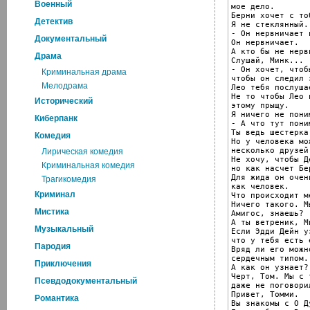
Военный
мое дело.

Берни хочет с то
Детектив
Я не стеклянный.

- Он нервничает 
Документальный
Он нервничает.

А кто бы не нерв
Драма
Слушай, Минк...

- Он хочет, чтоб
Криминальная драма
чтобы он следил 
Мелодрама
Лео тебя послушае
Не то чтобы Лео 
Исторический
этому прыщу.

Я ничего не поним
Киберпанк
- А что тут поним
Ты ведь шестерка
Комедия
Но у человека мо
несколько друзей.
Лирическая комедия
Не хочу, чтобы Д
Криминальная комедия
но как насчет Бер
Для жида он очен
Трагикомедия
как человек.

Криминал
Что происходит м
Ничего такого. М
Мистика
Амигос, знаешь?

А ты ветреник, Ми
Музыкальный
Если Эдди Дейн уз
что у тебя есть 
Пародия
Вряд ли его можн
сердечным типом.

Приключения
А как он узнает?

Черт, Том. Мы с т
Псевдодокументальный
даже не поговори
Привет, Томми.

Романтика
Вы знакомы с О Д