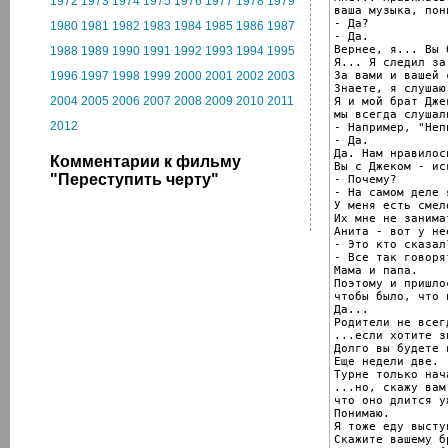
1972
1973
1974
1975
1976
1977
1978
1979
ваша музыка, пон
- Да?

1980
1981
1982
1983
1984
1985
1986
1987
- Да.

Вернее, я... Вы 
1988
1989
1990
1991
1992
1993
1994
1995
Я... Я следил за 
За вами и вашей 
1996
1997
1998
1999
2000
2001
2002
2003
Знаете, я слушаю
2004
2005
2006
2007
2008
2009
2010
2011
Я и мой брат Джек
мы всегда слушал
2012
- Например, "Неп
- Да.

Да. Нам нравилос
Комментарии к фильму
Вы с Джеком - ис
"Переступить черту"
- Почему?

- На самом деле 
У меня есть смел
Их мне не занима
Анита - вот у не
- Это кто сказал?
- Все так говорят
Мама и папа.

Поэтому и пришло
чтобы было, что 
Да...

Родители не всег
...если хотите з
Долго вы будете 
Еще недели две.

Турне только нач
...но, скажу вам
что оно длится у
Понимаю.

Я тоже еду высту
Скажите вашему б