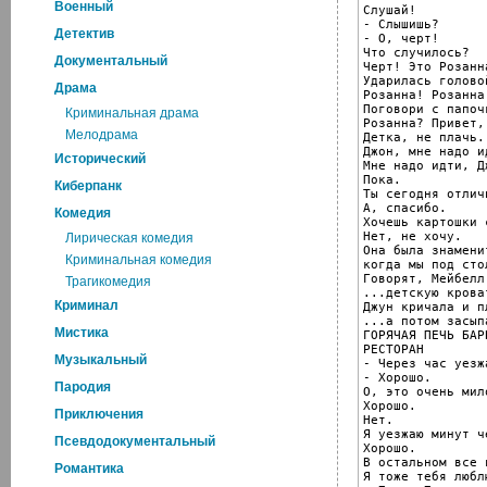
Военный
Слушай!

- Слышишь?

Детектив
- О, черт!

Что случилось?

Документальный
Черт! Это Розанна
Ударилась голово
Драма
Розанна! Розанна.
Поговори с папочк
Криминальная драма
Розанна? Привет,
Мелодрама
Детка, не плачь.
Джон, мне надо ид
Исторический
Мне надо идти, Дж
Пока.

Киберпанк
Ты сегодня отлич
А, спасибо.

Комедия
Хочешь картошки 
Нет, не хочу.

Лирическая комедия
Она была знаменит
Криминальная комедия
когда мы под сто
Говорят, Мейбелл
Трагикомедия
...детскую кроват
Криминал
Джун кричала и п
...а потом засыпа
Мистика
ГОРЯЧАЯ ПЕЧЬ БАРБ
РЕСТОРАН

Музыкальный
- Через час уезж
- Хорошо.

Пародия
О, это очень мило
Хорошо.

Приключения
Нет.

Я уезжаю минут ч
Псевдодокументальный
Хорошо.

В остальном все 
Романтика
Я тоже тебя люблю