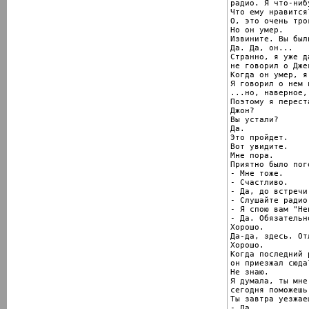
радио. Я что-ниб
Что ему нравится?
О, это очень тро
Но он умер.

Извините. Вы был
Да. Да, он...

Странно, я уже да
не говорил о Дже
Когда он умер, я.
Я говорил о нем 
...но, наверное,
Поэтому я переста
Джон?

Вы устали?

Да.

Это пройдет.

Вот увидите.

Мне пора.

Приятно было пог
- Мне тоже.

- Счастливо.

- Да, до встречи.
- Слушайте радио.
- Я спою вам "Не
- Да. Обязательно
Хорошо.

Да-да, здесь. Отл
Хорошо.

Когда последний р
он приезжал сюда?
Не знаю.

Я думала, ты мне

сегодня поможешь
Ты завтра уезжаеш
- Да.
