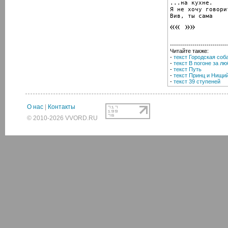
...на кухне.

Я не хочу говори
Вив, ты сама
----------------------------
Читайте также:
-
текст Городская соб
-
текст В погоне за л
-
текст Путь
-
текст Принц и Нищи
-
текст 39 ступеней
О нас
|
Контакты
© 2010-2026 VVORD.RU