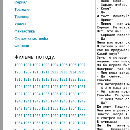
- Пока. Пока.

Cериал
- Здравствуйте.

- Кофе?

Трагедия
- Да.

И тост, пожалуйст
Триллер
- Привет.

- Привет, как дел
Ужасы
Хорошо. Не возраж
Нет, что вы!

Фантастика
- Сорвали голос?

Фильм-катастрофа
- Да.

Пела изо всех сил
Фэнтези
Я хотела у вас с
как вы придумали
Какой звук?

Фильмы по году:
Звук, о котором 
мощный, как поез
1900
1901
1902
1903
1904
1905
1906
1907
Мы бы играли быс
Наверное, так са
1908
1909
1910
1911
1912
1913
1914
1915
- Мне пора закры
- Да, сейчас.

1916
1917
1918
1919
1920
1921
1922
1923
Спасибо.

Это фотография м
1924
1925
1926
1927
1928
1929
1930
1931
- А это наша доч
- Ой, какая прел
1932
1933
1934
1935
1936
1937
1938
1939
Спасибо. Мы ждем
- У меня тоже ес
1940
1941
1942
1943
1944
1945
1946
1947
- Да?

Ее зовут Карлин, 
1948
1949
1950
1951
1952
1953
1954
1955
Она почти ровесн
Знаете, когда я 
1956
1957
1958
1959
1960
1961
1962
1963
я смотрел на ваш
В журналах.

1964
1965
1966
1967
1968
1969
1970
1971
Нет. Нет, ничего
Мне... Нравилась
