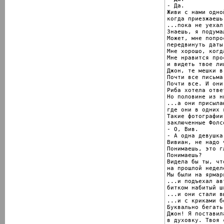
- Да.

Живи с нами одно
когда приезжаешь
...пока не уехал
Знаешь, я подумал
Может, мне попро
передвинуть даты.
Мне хорошо, когд
Мне нравится про
и видеть твое лиц
Джон, те мешки в
Почти все письма
Почти все. И они
Риба хотела отве
Но половине из н
...а они присыла
где они в одних 
Такие фотографии
заключенные Фолсо
- О, Вив.

- А одна девушка
Вивиан, не надо 
Понимаешь, это г
Понимаешь?

Видела бы ты, что
на прошлой неделе
Мы были на ярмарк
...и подъехал авт
битком набитый ш
...и они стали в
...и с криками б
Буквально бегать.
Джон! Я поставил
в духовку. Твоя 