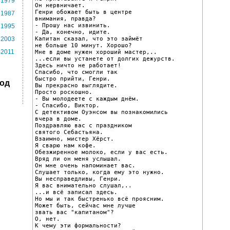
1979
Он нервничает.

Генри обожает быть в центре

1987
внимания, правда?

- Прошу нас извинить.

1995
- Да, конечно, идите.

Капитан сказал, что это займёт

2003
не больше 10 минут. Хорошо?

2011
Мне в доме нужен хороший мастер,..

...если вы устанете от долгих дежурств.

Здесь ничто не работает!

Спасибо, что смогли так

быстро прийти, Генри.

Под
Вы прекрасно выглядите.

Просто роскошно.

- Вы молодеете с каждым днём.

- Спасибо, Виктор.

С детективом Оуэнсом вы познакомились

вчера в доме.

Поздравляю вас с праздником

святого Себастьяна.

Взаимно, мистер Хёрст.

Я сварю нам кофе.

Обезжиренное молоко, если у вас есть.

Вряд ли он меня услышал.

Он мне очень напоминает вас.

Слушает только, когда ему это нужно.

Вы несправедливы, Генри.

Я вас внимательно слушал,..

...и всё записал здесь.

Но мы и так быстренько всё проясним.

Может быть, сейчас мне лучше

звать вас "капитаном"?

О, нет.

К чему эти формальности?
