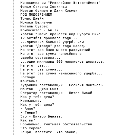
Кинокомпании "Ревелэйшнс Энтэртэймент"

Фильм Стивена Хопкинса

Морган Фримэн и Джин Хэкмен

ПОД ПОДОЗРЕНИЕМ

Томас Джейн

Моника Беллуччи

Мигель Суарэс

Композитор - Би Ти

Ураган "Люси" пронёсся над Пуэрто-Рико

12 октября прошлого года,..

...причинив больший ущерб, чем

ураган "Джордж" два года назад.

На этот раз было много разрушений.

На этот раз сумма нанесённого

ущерба составила...

...один миллиард 800 миллионов долларов.

На этот раз...

На этот раз сумма...

На этот раз сумма нанесённого ущерба...

Господи...

Шанталь?

Художник-постановщик - Сесилия Монтьель

Монтаж - Джон Смит

Оператор-постановщик - Питер Ливай

Как у тебя дела?

Нормально.

Как у тебя дела?

- Алло?

- Генри?

Это - Виктор Бенэзэ.

Как вы?

Нормально. Учитывая обстоятельства.

Это хорошо.

Генри, простите, что звоню,
