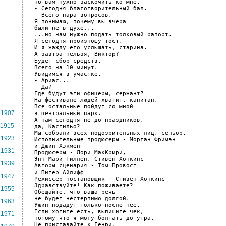
но вам нужно заскочить ко мне.

- Сегодня благотворительный бал.

- Всего пара вопросов.

Я понимаю, почему вы вчера

были не в духе,..

...но нам нужно подать толковый рапорт.

Я сегодня произношу тост.

И я жажду его услышать, старина.

А завтра нельзя, Виктор?

Будет сбор средств.

Всего на 10 минут.

Увидимся в участке.

- Ариас...

- Да?

Где будут эти офицеры, сержант?

На фестивале людей хватит, капитан.

Все остальные пойдут со мной

1907
в центральный парк.

А нам сегодня не до праздников,

1915
да, Кастильо?

Мы собрали всех подозрительных лиц, сеньор.

1923
Исполнительные продюсеры - Морган Фримэн

и Джин Хэкмен

1931
Продюсеры - Лори МакКрири,

Энн Мари Гиллен, Стивен Хопкинс

1939
Авторы сценария - Том Провост

и Питер Айлифф

1947
Режиссёр-постановщик - Стивен Хопкинс

Здравствуйте! Как поживаете?

1955
Обещайте, что ваша речь

не будет нестерпимо долгой.

1963
Ужин подадут только после неё.

Если хотите есть, выпишите чек,

1971
потому что я могу болтать до утра.

Не приставайте к Генри.
