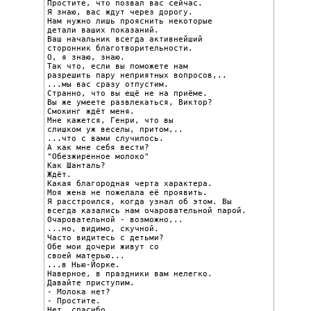
Простите, что позвал вас сейчас.

Я знаю, вас ждут через дорогу.

Нам нужно лишь прояснить некоторые

детали ваших показаний.

Ваш начальник всегда активнейший

сторонник благотворительности.

О, я знаю, знаю.

Так что, если вы поможете нам

разрешить пару неприятных вопросов,..

...мы вас сразу отпустим.

Странно, что вы ещё не на приёме.

Вы же умеете развлекаться, Виктор?

Смокинг ждёт меня.

Мне кажется, Генри, что вы

слишком уж веселы, притом,..

...что с вами случилось.

А как мне себя вести?

"Обезжиренное молоко"

Как Шанталь?

Ждёт.

Какая благородная черта характера.

Моя жена не пожелала её проявить.

Я расстроился, когда узнал об этом. Вы

всегда казались нам очаровательной парой.

Очаровательной - возможно,..

...но, видимо, скучной.

Часто видитесь с детьми?

Обе мои дочери живут со

своей матерью...

...в Нью-Йорке.

Наверное, в праздники вам нелегко.

Давайте приступим.

- Молока нет?

- Простите.

Нет, спасибо.
