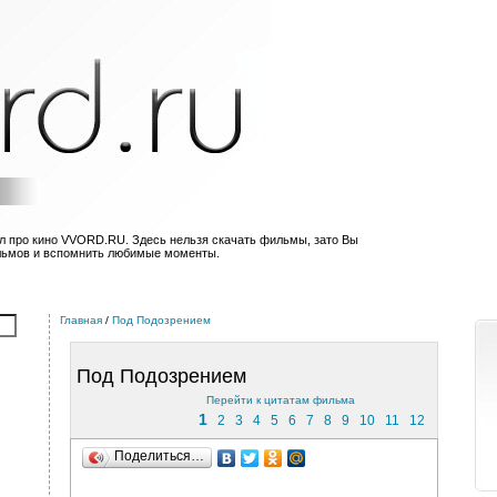
л про кино VVORD.RU. Здесь нельзя скачать фильмы, зато Вы
льмов и вспомнить любимые моменты.
Главная
/
Под Подозрением
Под Подозрением
Перейти к цитатам фильма
1
2
3
4
5
6
7
8
9
10
11
12
Поделиться…