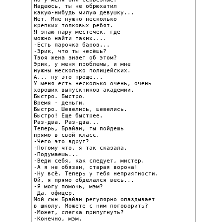
Надеюсь, ты не обрюхатил

какую-нибудь милую девушку...

Нет. Мне нужно несколько

крепких толковых ребят.

Я знаю пару местечек, где

можно найти таких....

-Есть парочка баров...

-Эрик, что ты несёшь?

Твоя жена знает об этом?

Эрик, у меня проблемы, и мне

нужны несколько полицейских.

А... ну это проще...

У меня есть несколько очень, очень

хороших выпускников академии.

Быстро. Быстро.

Время - деньги.

Быстро. Шевелись, шевелись.

Быстро! Еще быстрее.

Раз-два. Раз-два...

Теперь, Брайан, ты пойдешь

прямо в свой класс.

-Чего это вдруг?

-Потому что, я так сказала.

-Подумаешь...

-Веди себя, как следует, мистер.

-А я не обязан, старая ворона!

-Ну всё. Теперь у тебя неприятности.

Ой, я прямо обделался весь...

-Я могу помочь, мэм?

-Да, офицер.

Мой сын Брайан регулярно опаздывает

в школу. Можете с ним поговорить?

-Может, слегка припугнуть?

-Конечно, мэм.
