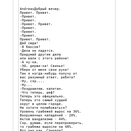
AndreasДобрый вечер.

Привет. Привет.

-Привет.

-Привет.

-Привет. Привет.

-Привет.

-Привет.

-Привет.

Привет. Привет.

Дай сюда!

-8 баксов?

-Дела не ладятся.

Придумай другие дела

или вали с этого района!

-А ну-ка.

-Эй, держи-ка! Свинья!

Убери от меня свои руки!

Так я когда-нибудь получу от

вас разумный ответ, ребята?

-Ну, сэр....

-Ну...

-Поздравляю, капитан.

-Что теперь, шеф?

Теперь это официально.

Теперь это самый худший

округ в целом городе.

Не хотите полюбоваться?

Уровень грабежей вырос на 36%.

Вооруженных нападений - 20%.

Актов вандализма - 44%.

Сэр, думаю, если перепроверить,

то грабежи выросли на 48%.

Вот оно как. Слышали?
