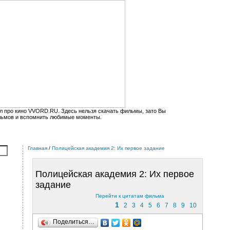
л про кино VVORD.RU. Здесь нельзя скачать фильмы, зато Вы
льмов и вспомнить любимые моменты.
Главная
/
Полицейская академия 2: Их первое задание
Полицейская академия 2: Их первое
задание
Перейти к цитатам фильма
1
2
3
4
5
6
7
8
9
10
Поделиться…