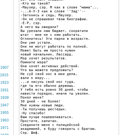
-Кто вы такой?

-Маузер, сэр. М как в слове "мама"...

-...А-У-З как в слове ''Зад''--

-Заткнись и сядь, Маузер.

-Он не спрашивал твою биографию.

-Е-Р, сэр.

А чего вы ожидали?

Вы урезали нам бюджет, сократили

штат - мне не с кем работать.

Оглянитесь! Эти парни в возрасте.

Они уже устали.

Они не могут работать по полной.

Может быть им просто нужен

новый начальник, Лассард.

Мэр хочет результатов.

Помните мэра?

Она хочет активных действий.

1907
Что вы можете предложить?

Не суй свой нос в мои дела,

1915
вали к мэру...

...и засунь свой нос туда,

1923
где ты его обычно держишь.

У тебя есть ровно 30 дней, чтобы

1931
навести порядок, иначе ты уволен.

Понял меня?

1939
30 дней - не более!

1947
Мне нужны новые люди.

-Ты получишь шестерых.

1955
-Ну спасибо!

Вам лучше пошевеливаться.

1963
Простите, капитан.

Соедините меня с полицейской

1971
академией, я буду говорить с братом.

Сэр. Шеф.
