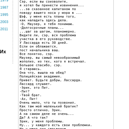
1979
Сэр, если вы соизволите,

я хотел бы принести извинения...

1987
...за сказанное капитаном по

поводу вашего носа у мэра в ...

1995
Шэф, у меня есть планы того,

как наладить здесь дела.

2003
-О, Маузер, я тебя понимаю.

-Долгосрочные планы...

2011
...шаг за шагом, планомерно.

Видите ли, сэр, вся проблема

участка в его руководстве.

У Лассарда есть 30 дней.

Если он облажается,

пост начальника ваш.

 Их
Все понятно, сэр.

Маузер, вы самый невообразимый

жополиз, из тех, кого я встречал.

Большое спасибо, сэр.

Я стараюсь.

Она что, вышла на обед?

Полицейская академия.

Привет. Будьте добры, Лассарда.

Лассард слушает.

-Эрик, это Пит.

-Пит?

-Твой брат.

-Ах, Пит!

Очень мило, что ты позвонил.

Как там мой маленький братик?

Просто отлично, Эрик.

А на самом деле не очень...

Да? А что так?

Эрик, у меня проблемы.

Ну... у каждого есть свои проблемки.

Но у меня они серьезные.
