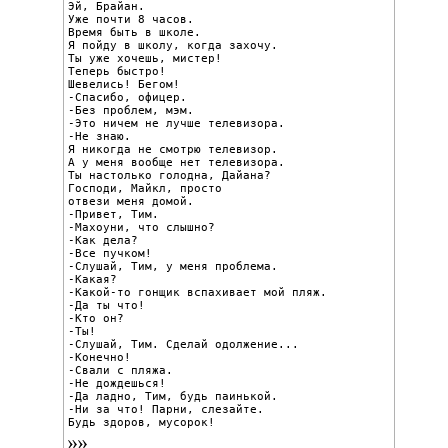
Эй, Брайан.

Уже почти 8 часов.

Время быть в школе.

Я пойду в школу, когда захочу.

Ты уже хочешь, мистер!

Теперь быстро!

Шевелись! Бегом!

-Спасибо, офицер.

-Без проблем, мэм.

-Это ничем не лучше телевизора.

-Не знаю.

Я никогда не смотрю телевизор.

А у меня вообще нет телевизора.

Ты настолько голодна, Дайана?

Господи, Майкл, просто

отвези меня домой.

-Привет, Тим.

-Махоуни, что слышно?

-Как дела?

-Все пучком!

-Слушай, Тим, у меня проблема.

-Какая?

-Какой-то гонщик вспахивает мой пляж.

-Да ты что!

-Кто он?

-Ты!

-Слушай, Тим. Сделай одолжение...

-Конечно!

-Свали с пляжа.

-Не дождешься!

-Да ладно, Тим, будь паинькой.

-Ни за что! Парни, слезайте.

Будь здоров, мусорок!