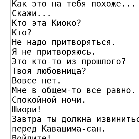
Как это на тебя похоже...

Скажи...

Кто эта Киоко?

Кто?

Не надо притворяться.

Я не притворяюсь.

Это кто-то из прошлого?

Твоя любовница?

Вовсе нет.

Мне в общем-то все равно.

Спокойной ночи.

Шиори!

Завтра ты должна извинитьс
перед Кавашима-сан.

Войдите!
