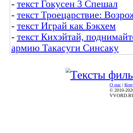
-
текст Гокусен 3 Спешал
-
текст Троецарствие: Возро
-
текст Играй как Бэкхем
-
текст Кихэйтай, поднимайт
армию Такасуги Синсаку
О нас
|
Кон
© 2010-202
VVORD.R