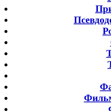
Пр
Псевдод
Р
Фа
Фильм