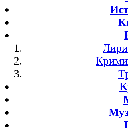
Ист
К
Лири
Крими
Т
К
Му