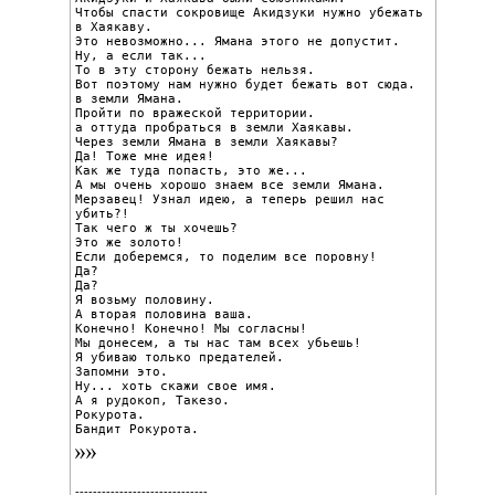
Чтобы спасти сокровище Акидзуки нужно убежать

в Хаякаву.

Это невозможно... Ямана этого не допустит.

Ну, а если так...

То в эту сторону бежать нельзя.

Вот поэтому нам нужно будет бежать вот сюда.

в земли Ямана.

Пройти по вражеской территории.

а оттуда пробраться в земли Хаякавы.

Через земли Ямана в земли Хаякавы?

Да! Тоже мне идея!

Как же туда попасть, это же...

А мы очень хорошо знаем все земли Ямана.

Мерзавец! Узнал идею, а теперь решил нас 
убить?!

Так чего ж ты хочешь?

Это же золото!

Если доберемся, то поделим все поровну!

Да?

Да?

Я возьму половину.

А вторая половина ваша.

Конечно! Конечно! Мы согласны!

Мы донесем, а ты нас там всех убьешь!

Я убиваю только предателей.

Запомни это.

Ну... хоть скажи свое имя.

А я рудокоп, Такезо.

Рокурота.

Бандит Рокурота.
------------------------------