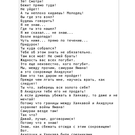
Эй! Смотри!

Бежит прямо туда!

Не уйдет!

А ты неплохо кидаешь! Молодец!

Вы где это взял?

Будешь говорить?

Я не знаю...

Где ты это нашел?

Я же сказал... не знаю...

Возле водопада!

Чуть ниже... прямо по течению...

Придурок!

Ты куда собрался?

Тебе об этом знать не обязательно.

Там все моё! Не смей брать!

Жадность вас всех погубит.

Это еще неизвестно, кого погубит.

Мы, между прочим, самураи Ямана!

а это сокровище Акидзуки!

Вам это так даром не пройдет!

Прежде чем лгать мне, научись врать, как 
следует!

Ты что, заберешь все золото себе?

В Акидзуки тебе его не продать!

А если думаешь убежать в Хаякаву, то даже и не 
мечтай!

Потому что границы между Хаякавой и Акидзуки 
охраняют войны Ямана!

Самураи везде там!

Так что?

Давай, лучше, договоримся!

Потому что я знаю!

Знаю, как сбежать отсюда с этим сокровищем!

Вот.

Акидзуки и Хаякава были союзниками.
