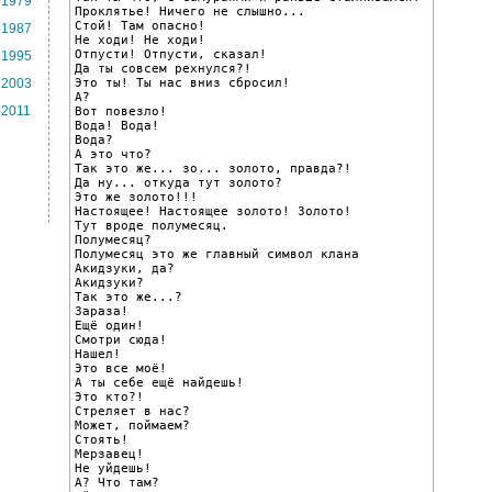
1979
Проклятье! Ничего не слышно...

Стой! Там опасно!

1987
Не ходи! Не ходи!

Отпусти! Отпусти, сказал!

1995
Да ты совсем рехнулся?!

Это ты! Ты нас вниз сбросил!

2003
А?

2011
Вот повезло!

Вода! Вода!

Вода?

А это что?

Так это же... зо... золото, правда?!

Да ну... откуда тут золото?

Это же золото!!!

Настоящее! Настоящее золото! Золото!

Тут вроде полумесяц.

Полумесяц?

Полумесяц это же главный символ клана 
Акидзуки, да?

Акидзуки?

Так это же...?

Зараза!

Ещё один!

Смотри сюда!

Нашел!

Это все моё!

А ты себе ещё найдешь!

Это кто?!

Стреляет в нас?

Может, поймаем?

Стоять!

Мерзавец!

Не уйдешь!

А? Что там?
