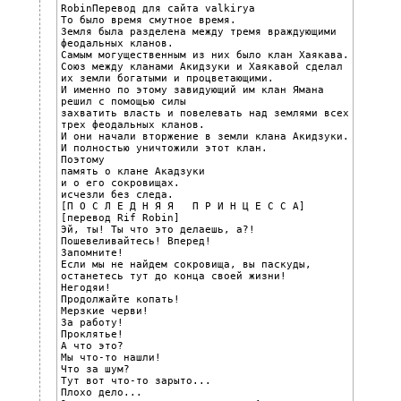
RobinПеревод для сайта valkirya

То было время смутное время.

Земля была разделена между тремя враждующими 
феодальных кланов.

Самым могущественным из них было клан Хаякава.

Союз между кланами Акидзуки и Хаякавой сделал 
их земли богатыми и процветающими.

И именно по этому завидующий им клан Ямана 
решил с помощью силы

захватить власть и повелевать над землями всех 
трех феодальных кланов.

И они начали вторжение в земли клана Акидзуки.

И полностью уничтожили этот клан.

Поэтому

память о клане Акадзуки

и о его сокровищах.

исчезли без следа.

[П О С Л Е Д Н Я Я   П Р И Н Ц Е С С А]

[перевод Rif Robin]

Эй, ты! Ты что это делаешь, а?!

Пошевеливайтесь! Вперед!

Запомните!

Если мы не найдем сокровища, вы паскуды, 
останетесь тут до конца своей жизни!

Негодяи!

Продолжайте копать!

Мерзкие черви!

За работу!

Проклятье!

А что это?

Мы что-то нашли!

Что за шум?

Тут вот что-то зарыто...

Плохо дело...
