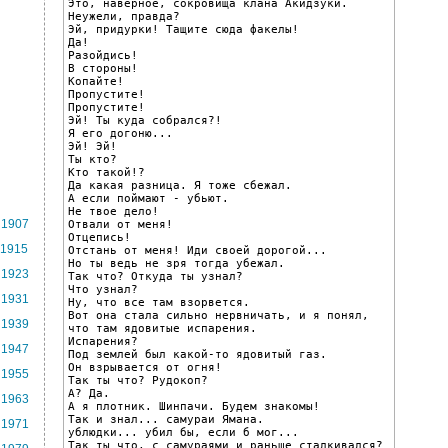
Это, наверное, сокровища клана Акидзуки.

Неужели, правда?

Эй, придурки! Тащите сюда факелы!

Да!

Разойдись!

В стороны!

Копайте!

Пропустите!

Пропустите!

Эй! Ты куда собрался?!

Я его догоню...

Эй! Эй!

Ты кто?

Кто такой!?

Да какая разница. Я тоже сбежал.

А если поймают - убьют.

Не твое дело!

1907
Отвали от меня!

Отцепись!

1915
Отстань от меня! Иди своей дорогой...

Но ты ведь не зря тогда убежал.

1923
Так что? Откуда ты узнал?

Что узнал?

1931
Ну, что все там взорвется.

Вот она стала сильно нервничать, и я понял, 
1939
что там ядовитые испарения.

Испарения?

1947
Под землей был какой-то ядовитый газ.

Он взрывается от огня!

1955
Так ты что? Рудокоп?

А? Да.

1963
А я плотник. Шинпачи. Будем знакомы!

Так и знал... самураи Ямана.

1971
ублюдки... убил бы, если б мог...

Так ты что, с самураями и раньше сталкивался?
