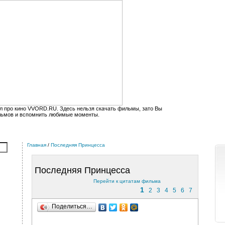
л про кино VVORD.RU. Здесь нельзя скачать фильмы, зато Вы
льмов и вспомнить любимые моменты.
Главная
/
Последняя Принцесса
Последняя Принцесса
Перейти к цитатам фильма
1
2
3
4
5
6
7
Поделиться…