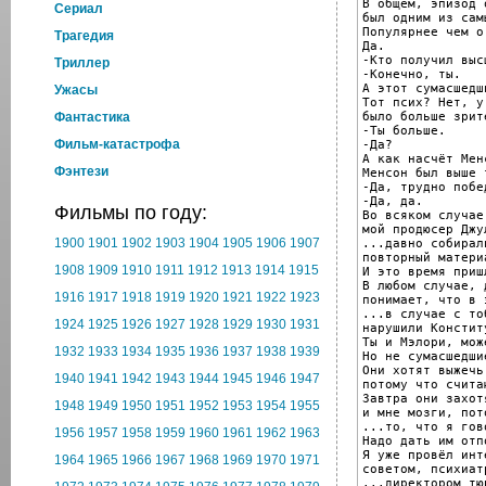
В общем, эпизод 
Cериал
был одним из сам
Популярнее чем о
Трагедия
Да.

-Кто получил выс
Триллер
-Конечно, ты.

А этот сумасшедш
Ужасы
Тот псих? Нет, у 
было больше зрите
Фантастика
-Ты больше.

Фильм-катастрофа
-Да?

А как насчёт Менс
Фэнтези
Менсон был выше т
-Да, трудно побе
-Да, да.

Фильмы по году:
Во всяком случае,
мой продюсер Джу
1900
1901
1902
1903
1904
1905
1906
1907
...давно собирал
повторный матери
1908
1909
1910
1911
1912
1913
1914
1915
И это время пришл
В любом случае, 
1916
1917
1918
1919
1920
1921
1922
1923
понимает, что в 
...в случае с тоб
1924
1925
1926
1927
1928
1929
1930
1931
нарушили Конститу
Ты и Мэлори, мож
1932
1933
1934
1935
1936
1937
1938
1939
Но не сумасшедшие
Они хотят выжечь
1940
1941
1942
1943
1944
1945
1946
1947
потому что счита
Завтра они захот
1948
1949
1950
1951
1952
1953
1954
1955
и мне мозги, пот
...то, что я гов
1956
1957
1958
1959
1960
1961
1962
1963
Надо дать им отпо
Я уже провёл инт
1964
1965
1966
1967
1968
1969
1970
1971
советом, психиатр
...директором тю