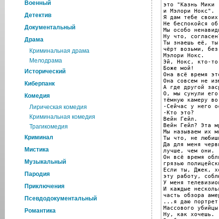
Военный
это "Казнь Мики

и Мэлори Нокс".

Детектив
Я дам тебе своих
Не беспокойся об 
Документальный
Мы особо ненавид
Ну что, согласен?
Драма
Ты знаешь её, ты
чёрт возьми, без
Криминальная драма
Мэлори Нокс.

Мелодрама
Эй, Нокс, кто-то
Боже мой!

Исторический
Она всё время эт
Она совсем не из
Киберпанк
А где другой заср
О, мы сунули его
Комедия
тёмную камеру во
-Сейчас у него о
Лирическая комедия
-Кто это?

Криминальная комедия
Вейн Гейл.

Вейн Гейл? Эта м
Трагикомедия
Мы называем их м
Криминал
Ты что, не любиш
Да для меня черв
Мистика
лучше, чем они.

Он всё время обли
Музыкальный
грязью полицейски
Если ты, Джек, х
Пародия
эту работу, собл
У меня телевизио
Приключения
И каждые несколь
часть обзора аме
Псевдодокументальный
...я даю портрет
Массового убийцы.
Романтика
Ну, как хочешь.
