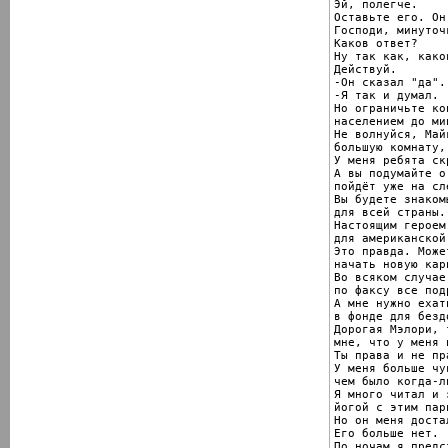
Эй, полегче.

Оставьте его. Он
Господи, минуточ
Каков ответ?

Ну так как, како
Действуй.

-Он сказал "да".

-Я так и думал.

Но ограничьте ко
населением до ми
Не волнуйся, Май
большую комнату,
У меня ребята ск
А вы подумайте о
пойдёт уже на сл
Вы будете знаком
для всей страны.

Настоящим героем

для американской
Это правда. Може
начать новую карь
Во всяком случае
по факсу все под
А мне нужно ехат
в фонде для безд
Дорогая Мэлори, 
мне, что у меня 
Ты права и не пра
У меня больше чу
чем было когда-л
Я много читал и 
йогой с этим парн
Но он меня достал
Его больше нет.

По ночам я предс