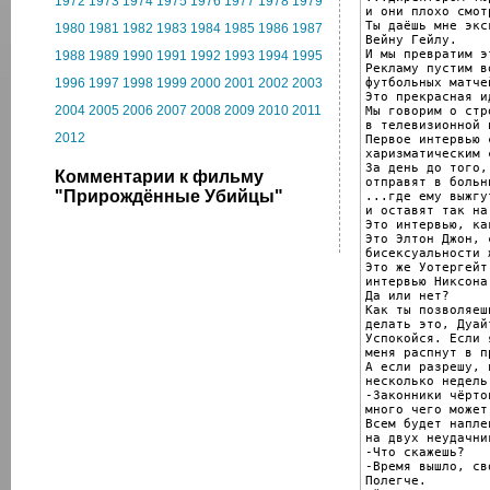
1972
1973
1974
1975
1976
1977
1978
1979
и они плохо смот
Ты даёшь мне экс
1980
1981
1982
1983
1984
1985
1986
1987
Вейну Гейлу.

И мы превратим э
1988
1989
1990
1991
1992
1993
1994
1995
Рекламу пустим в
футбольных матчей
1996
1997
1998
1999
2000
2001
2002
2003
Это прекрасная и
2004
2005
2006
2007
2008
2009
2010
2011
Мы говорим о стро
в телевизионной 
2012
Первое интервью 
харизматическим 
За день до того,
Комментарии к фильму
отправят в больни
"Прирождённые Убийцы"
...где ему выжгу
и оставят так на
Это интервью, ка
Это Элтон Джон, 
бисексуальности 
Это же Уотергейт
интервью Никсона
Да или нет?

Как ты позволяеш
делать это, Дуайт
Успокойся. Если 
меня распнут в пр
А если разрешу, 
несколько недель
-Законники чёрто
много чего может
Всем будет наплев
на двух неудачни
-Что скажешь?

-Время вышло, сво
Полегче.
