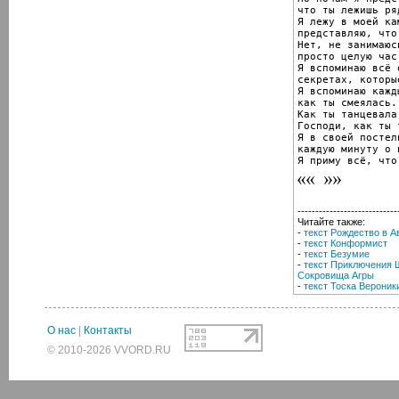
что ты лежишь ря
Я лежу в моей кам
представляю, что
Нет, не занимаюс
просто целую час
Я вспоминаю всё 
секретах, которы
Я вспоминаю кажд
как ты смеялась.

Как ты танцевала.
Господи, как ты 
Я в своей постел
каждую минуту о 
Я приму всё, что
----------------------------
Читайте также:
-
текст Рождество в А
-
текст Конформист
-
текст Безумие
-
текст Приключения 
Сокровища Агры
-
текст Тоска Вероник
О нас
|
Контакты
© 2010-2026 VVORD.RU