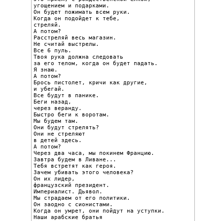
угощением и подарками.

Он будет пожимать всем руки.

Когда он подойдет к тебе,

стреляй.

А потом?

Расстреляй весь магазин.

Не считай выстрелы.

Все 6 пуль.

Твоя рука должна следовать

за его телом, когда он будет падать.

Я знаю.

А потом?

Брось пистолет, кричи как другие,

и убегай.

Все будут в панике.

Беги назад,

через веранду.

Быстро беги к воротам.

Мы будем там.

Они будут стрелять?

Они не стреляют

в детей здесь.

А потом?

Через два часа, мы покинем Францию.

Завтра будем в Ливане...

Тебя встретят как героя.

Зачем убивать этого человека?

Он их лидер,

французский президент.

Империалист. Дьявол.

Мы страдаем от его политики.

Он заодно с сионистами.

Когда он умрет, они пойдут на уступки.

Наши арабские братья
