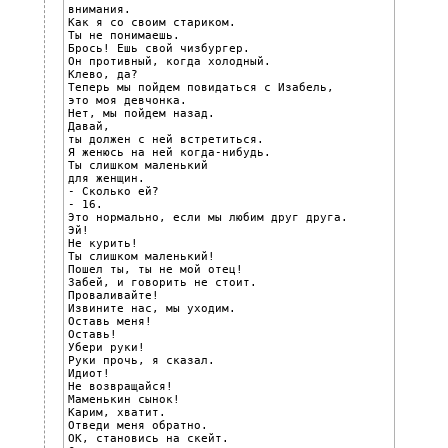
внимания.

Как я со своим стариком.

Ты не понимаешь.

Брось! Ешь свой чизбургер.

Он противный, когда холодный.

Клево, да?

Теперь мы пойдем повидаться с Изабель,

это моя девчонка.

Нет, мы пойдем назад.

Давай,

ты должен с ней встретиться.

Я женюсь на ней когда-нибудь.

Ты слишком маленький

для женщин.

- Сколько ей?

- 16.

Это нормально, если мы любим друг друга.

Эй!

Не курить!

Ты слишком маленький!

Пошел ты, ты не мой отец!

Забей, и говорить не стоит.

Проваливайте!

Извините нас, мы уходим.

Оставь меня!

Оставь!

Убери руки!

Руки прочь, я сказал.

Идиот!

Не возвращайся!

Маменькин сынок!

Карим, хватит.

Отведи меня обратно.

ОК, становись на скейт.
