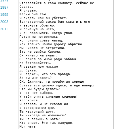
1979
Отправляйся в свою комнату, сейчас же!

Садись.

1987
Я слушаю.

Карим был там.

1995
Я видел, как он убегает.

Единственный выход был схватить его

2003
и вернуть обратно.

2011
Я прыгнул на него,

и он поранился, когда упал.

Потом мы потерялись

но пришли сразу назад,

как только нашли дорогу обратно.

Мы никого не встретили.

Это не ошибка Карима.

Он ничего не знает.

Он пошел за мной ради забавы.

Не беспокойтесь.

Я уважаю мою миссию

до буквы.

Я надеюсь, что это правда.

Зачем мне врать?

ОК, Джиляль, ты поработал хорошо.

Оставь все дерьмо здесь, и иди наверх.

Что мы будем делать?

У нас нет выбора.

У тебя опять сильные кошмары!

Успокойся.

Я соврал. Я не сказал им

о сегодняшнем дне.

Ты настоящий друг.

Ты никогда не молишься?

Ты не веришь в Бога?

Кто знает. Это так занудно.

Моя мать
