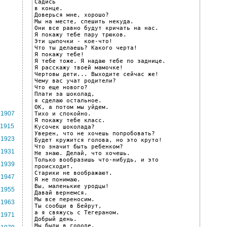
Садись

в конце.

Доверься мне, хорошо?

Мы на месте, спешить некуда.

Они все равно будут кричать на нас.

Я покажу тебе пару трюков.

Эти цыпочки - кое-что!

Что ты делаешь? Какого черта!

Я покажу тебе!

Я тебе тоже. Я надаю тебе по заднице.

Я расскажу твоей мамочке!

Чертовы дети... Выходите сейчас же!

Чему вас учат родители?

Что еще нового?

Плати за шоколад,

я сделаю остальное.

ОК, а потом мы уйдем.

1907
Тихо и спокойно.

Я покажу тебе класс.

1915
Кусочек шоколада?

Уверен, что не хочешь попробовать?

1923
Будет кружится голова, но это круто!

Что значит быть ребенком?

1931
Не знаю. Делай, что хочешь.

Только вообразишь что-нибудь, и это 
1939
происходит.

Старики не воображают.

1947
Я не понимаю.

Вы, маленькие уродцы!

1955
Давай вернемся.

Мы все переносим.

1963
Ты сообщи в Бейрут,

а я свяжусь с Тегераном.

1971
Добрый день.

Мы были в городе.
