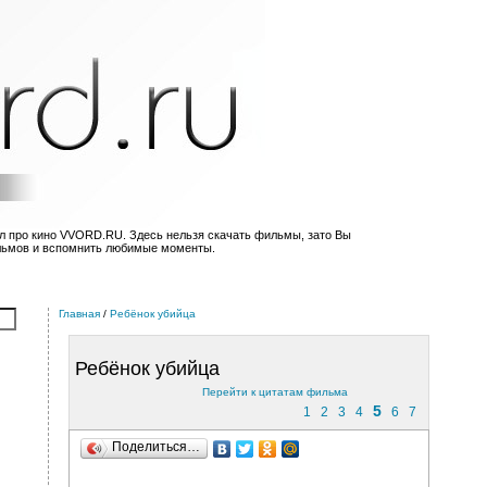
л про кино VVORD.RU. Здесь нельзя скачать фильмы, зато Вы
льмов и вспомнить любимые моменты.
Главная
/
Ребёнок убийца
Ребёнок убийца
Перейти к цитатам фильма
5
1
2
3
4
6
7
Поделиться…