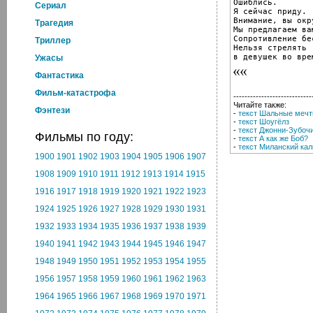
Ошиблись.

Cериал
Я сейчас приду.

Внимание, вы окру
Трагедия
Мы предлагаем ва
Сопротивление бе
Триллер
Нельзя стрелять

в девушек во вре
Ужасы
Фантастика
Фильм-катастрофа
----------------------------
Читайте также:
Фэнтези
-
текст Шальные мечт
-
текст Шоугёлз
-
текст Джонни-Зубоч
Фильмы по году:
-
текст А как же Боб?
-
текст Миланский ка
1900
1901
1902
1903
1904
1905
1906
1907
1908
1909
1910
1911
1912
1913
1914
1915
1916
1917
1918
1919
1920
1921
1922
1923
1924
1925
1926
1927
1928
1929
1930
1931
1932
1933
1934
1935
1936
1937
1938
1939
1940
1941
1942
1943
1944
1945
1946
1947
1948
1949
1950
1951
1952
1953
1954
1955
1956
1957
1958
1959
1960
1961
1962
1963
1964
1965
1966
1967
1968
1969
1970
1971