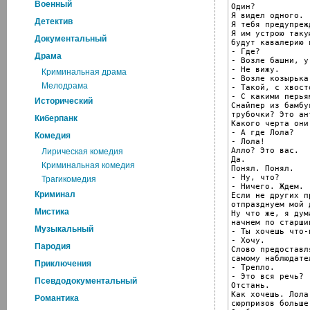
Военный
Один?

Я видел одного.

Детектив
Я тебя предупреж
Я им устрою таку
Документальный
будут кавалерию 
- Где?

Драма
- Возле башни, у
- Не вижу.

Криминальная драма
- Возле козырька.
Мелодрама
- Такой, с хвост
- С какими перьям
Исторический
Снайпер из бамбук
трубочки? Это ан
Киберпанк
Какого черта они
- А где Лола?

Комедия
- Лола!

Алло? Это вас.

Лирическая комедия
Да.

Криминальная комедия
Понял. Понял.

- Ну, что?

Трагикомедия
- Ничего. Ждем.

Криминал
Если не других п
отпразднуем мой 
Мистика
Ну что же, я дума
начнем по старшин
Музыкальный
- Ты хочешь что-
- Хочу.

Пародия
Слово предоставля
самому наблюдате
Приключения
- Трепло.

- Это вся речь?

Псевдодокументальный
Отстань.

Как хочешь. Лола
Романтика
сюрпризов больше