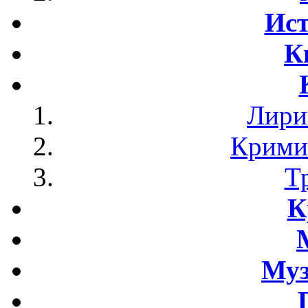
Ист
К
Лири
Крими
Т
К
Му