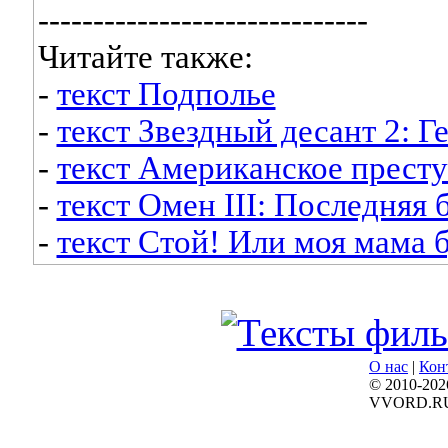
------------------------------
Читайте также:
-
текст Подполье
-
текст Звездный десант 2: 
-
текст Американское прест
-
текст Омен III: Последняя 
-
текст Стой! Или моя мама б
О нас
|
Кон
© 2010-202
VVORD.R