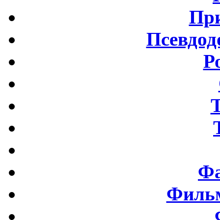
Пр
Псевдод
Р
Фа
Фильм