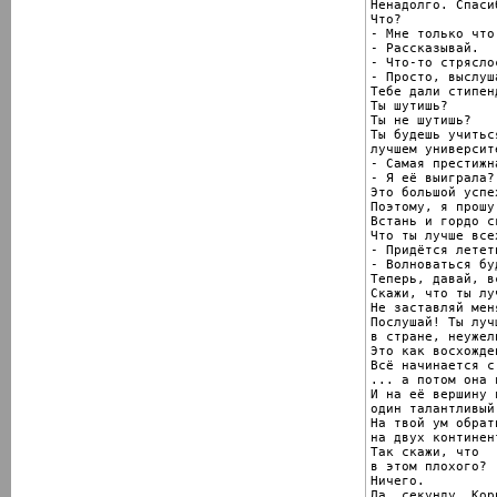
Ненадолго. Спасиб
Что?

- Мне только что
- Рассказывай.

- Что-то стряслос
- Просто, выслуша
Тебе дали стипен
Ты шутишь?

Ты не шутишь?

Ты будешь учиться
лучшем университ
- Самая престижн
- Я её выиграла?

Это большой успех
Поэтому, я прошу
Встань и гордо ск
Что ты лучше всех
- Придётся летет
- Волноваться бу
Теперь, давай, вс
Скажи, что ты лу
Не заставляй мен
Послушай! Ты луч
в стране, неужел
Это как восхожде
Всё начинается с
... а потом она 
И на её вершину 
один талантливый
На твой ум обрат
на двух континент
Так скажи, что

в этом плохого?

Ничего.

Да, секунду, Кори