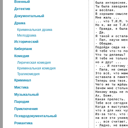
Военный
была интереснее.

Ты была заводная
Детектив
и весёлая.

В хорошем смысле.
Документальный
Мне жаль ...

... что Т.И.М. т
Драма
Но я, же не Т.И.М
- Правда, я была
Криминальная драма
- Да.

Мелодрама
Я такой и осталас
- Пап, научи мен
Исторический
- Обещаю.

Подойди сюда на 
Киберпанк
Я тебе что-то пок
Что ты делаешь?

Комедия
Я тебе не только 
но и друг ...

Лирическая комедия
- ... И поэтому 
Криминальная комедия
- Папа, не смеши.
Это всё, что мама
Трагикомедия
оставила в памят
Криминал
Теперь она твоя.

Чего же ты ждёшь
Мистика
Зачем мне стольк
Никому ведь не п
Музыкальный
Ах, Боже.

Какая прелесть.

Пародия
Тебе все сегодня
Когда я выступал
Приключения
что я для них чу
Из-за того, что 
Псевдодокументальный
на все эти униве
... все считают,
Романтика
- Ладно, не важно