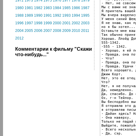
1972
1973
1974
1975
1976
1977
1978
1979
- Нет, не совсем.
Мы с вами не знак
1980
1981
1982
1983
1984
1985
1986
1987
Я приятель вашей
Мы вчера виделис
1988
1989
1990
1991
1992
1993
1994
1995
У меня синий Шев
Я не знаю, как п
1996
1997
1998
1999
2000
2001
2002
2003
но я бы хотел...

2004
2005
2006
2007
2008
2009
2010
2011
Оставьте мне ваш
Так обычно принят
2012
Хорошо. Ллойд До
555-1342.

-555 - 1342.

Комментарии к фильму "Скажи
- Хорошо, я ей п
что-нибудь..."
- Правда, она по
- Что?

- Правда, она по
- Правда. Удачи 
Всего хорошего, 
Джим Корт.

Нет, это ее отец
Что?

Нет, я не получа
Да, немедленно.

Да, спасибо. До 
Ох, г-н Тейлор.

Вы бесподобно вы
Я отправлю это д
я отправляю пись
- Дайан здесь? Н
- Она наверху.

Только не падай 
Выйдите, пожалуйс
- Всего нескольк
- Да, сэр.
