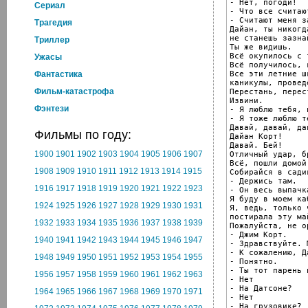
- Нет, погоди!

Cериал
- Что все считают
- Считают меня з
Трагедия
Дайан, ты никогд
не станешь зазнай
Триллер
Ты же видишь.

Всё окупилось с 
Ужасы
Всё получилось, 
Все эти летние шк
Фантастика
каникулы, провед
Фильм-катастрофа
Перестань, перес
Извини.

Фэнтези
- Я люблю тебя, п
- Я тоже люблю т
Давай, давай, дав
Фильмы по году:
Дайан Корт!

Давай. Бей!

1900
1901
1902
1903
1904
1905
1906
1907
Отличный удар, бр
Всё, пошли домой

1908
1909
1910
1911
1912
1913
1914
1915
Собирайся в сади
- Держись там.

1916
1917
1918
1919
1920
1921
1922
1923
- Он весь выпачка
Я буду в моем ка
1924
1925
1926
1927
1928
1929
1930
1931
Я, ведь, только ч
постирала эту май
1932
1933
1934
1935
1936
1937
1938
1939
Пожалуйста, не о
- Джим Корт.

1940
1941
1942
1943
1944
1945
1946
1947
- Здравствуйте. 
- К сожалению, Д
1948
1949
1950
1951
1952
1953
1954
1955
- Понятно.

- Ты тот парень 
1956
1957
1958
1959
1960
1961
1962
1963
- Нет

- На Датсоне?

1964
1965
1966
1967
1968
1969
1970
1971
- Нет

- На грузовике?
