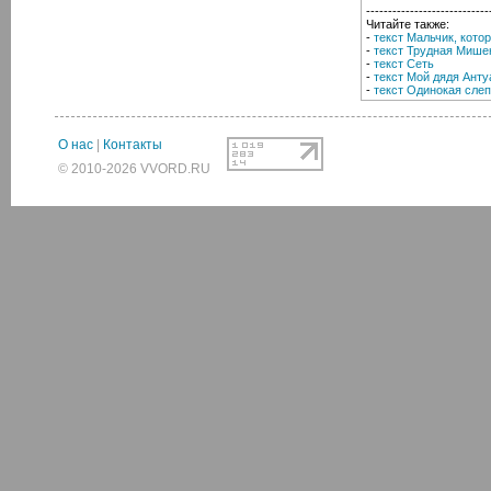
----------------------------
Читайте также:
-
текст Мальчик, кото
-
текст Трудная Мише
-
текст Сеть
-
текст Мой дядя Анту
-
текст Одинокая сле
О нас
|
Контакты
© 2010-2026 VVORD.RU