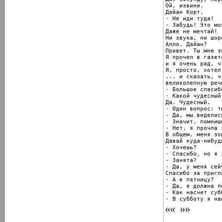
Ой, извини.

Дайан Корт.

- Не иди туда!

- Забудь! Это мо
Даже не мечтай!

Ни звука, ни шор
Алло. Дайан?

Привет. Ты мне зв
Я прочел в газет
и я очень рад, ч
Я, просто, хотел
... и сказать, ч
великолепную речь
- Большое спасибо
- Какой чудесный 
Да. Чудесный.

- Один вопрос: т
- Да, мы виделис
- Значит, помнишь
- Нет, я прочла 
В общем, меня зо
Давай куда-нибуд
- Хочешь?

- Спасибо, но я 
- Занята?

- Да, у меня сей
Спасибо за пригла
- А в пятницу?

- Да, я должна п
- Как насчет субб
- В субботу я на