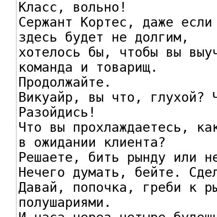
Класс, вольно!

Сержант Кортес, даже если 
здесь будет не долгим,

хотелось бы, чтобы вы выуч
команда и товарищ.

Продолжайте.

Викуайр, вы что, глухой? Ч
Разойдись!

Что вы прохлаждаетесь, как
в ожидании клиента?

Решаете, бить рынду или не
Нечего думать, бейте. Сдел
Давай, попочка, греби к ры
полушариями.
