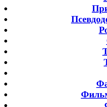
Пр
Псевдод
Р
Фа
Фильм