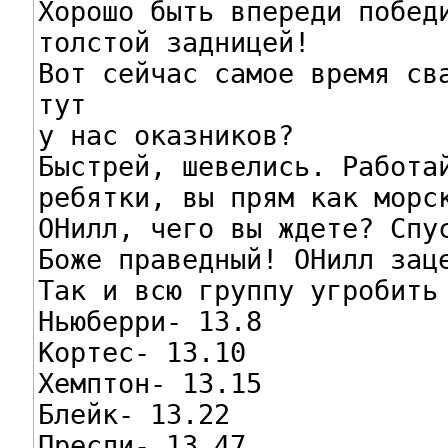
Хорошо быть впереди победи
толстой задницей!

Вот сейчас самое время сва
тут

у нас оказников?

Быстрей, шевелись. Работай
ребятки, вы прям как морск
ОНилл, чего вы ждете? Спус
Боже праведный! ОНилл заце
Так и всю группу угробить 
Ньюберри- 13.8

Кортес- 13.10

Хемптон- 13.15

Блейк- 13.22

Пресли- 13.47
