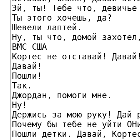
Эй, ты! Тебе что, девичье 
Ты этого хочешь, да?

Шевели лаптей.

Ну, ты что, домой захотел,
ВМС США

Кортес не отставай! Давай!
Давай!

Пошли!

Так.

Джордан, помоги мне.

Ну!

Держись за мою руку! Дай р
Почему бы тебе не уйти ОНи
Пошли детки. Давай, Кортес