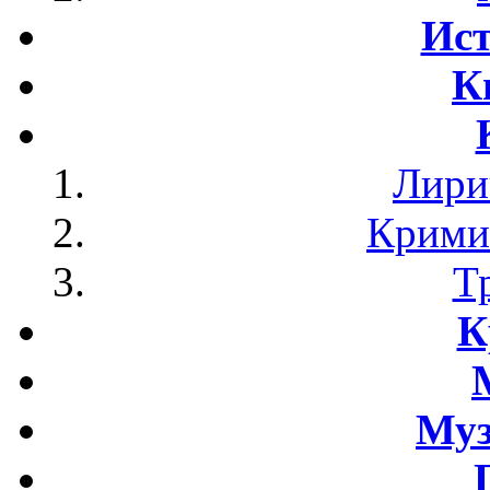
Ист
К
Лири
Крими
Т
К
Му