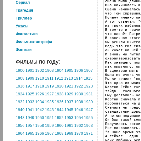
сцена была длинне
Cериал
Она начиналась в
Сцена начиналась
Трагедия
что Том спрашива
Почему именно она
Триллер
А тот отвечал: "
на твоих избалов
Ужасы
В том-то и причи
что влечёт Патри
Фантастика
В конечном итоге

Фильм-катастрофа
мы решили ничего
Ведь это Риз Уиз
Фэнтези
он хочет на ней 
И вновь мы пытали
охарактеризовать
Фильмы по году:
Как знающего поли
как опытного, оп
1900
1901
1902
1903
1904
1905
1906
1907
В сценарии мать 
была не очень че
1908
1909
1910
1911
1912
1913
1914
1915
Мы же решили "по
Это одна из моих
1916
1917
1918
1919
1920
1921
1922
1923
Кортни Гейнс сыгр
Уэйда - смешного
1924
1925
1926
1927
1928
1929
1930
1931
Ему достались мо
Кортни сначала пр
1932
1933
1934
1935
1936
1937
1938
1939
пробоваться на д
Сначала мы предс
1940
1941
1942
1943
1944
1945
1946
1947
стандартным доро
А потом подумали
1948
1949
1950
1951
1952
1953
1954
1955
Он был такой смеш
Получилось восхи
1956
1957
1958
1959
1960
1961
1962
1963
Мне понравилось, 
"в наше время эт
1964
1965
1966
1967
1968
1969
1970
1971
А сейчас - одна и
моих любимых репл