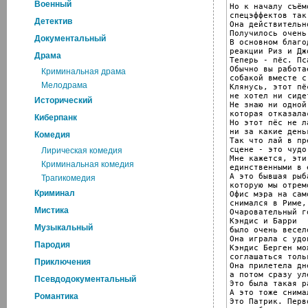
Военный
Но к началу съём
спецэффектов так
Детектив
Она действительн
Получилось очень
Документальный
В основном благод
реакции Риз и Дж
Драма
Теперь - пёс. Пс
Обычно вы работа
Криминальная драма
собакой вместе с
Мелодрама
Клянусь, этот пёс
не хотел ни сиде
Исторический
Не знаю ни одной
которая отказала
Киберпанк
Но этот пёс не ла
ни за какие деньг
Комедия
Так что лай в пр
сцене - это чудо
Лирическая комедия
Мне кажется, эти
Криминальная комедия
единственными в 
А это бывшая рыб
Трагикомедия
которую мы отрем
Криминал
Офис мэра на сам
снимался в Риме,
Мистика
Очаровательный г
Кэндис и Барри

Музыкальный
было очень весел
Она играла с удо
Пародия
Кэндис Берген мо
соглашаться толь
Приключения
Она прилетела дн
а потом сразу уле
Псевдодокументальный
Это была такая р
А это тоже снима
Романтика
Это Патрик. Перв