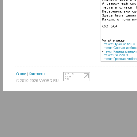
А сверху ещё слой
теста и оливки. 
Первоначально сц
Здесь была целая 
Кэндис о политик
----------------------------
Читайте также:
-
текст Нужные вещи
-
текст Слепая любов
-
текст Карнавальная 
-
текст Синоби 3
-
текст Грязная любов
О нас
|
Контакты
© 2010-2026 VVORD.RU