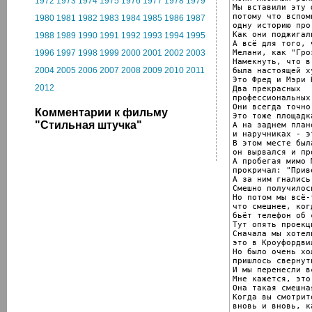
1972
1973
1974
1975
1976
1977
1978
1979
Мы вставили эту ф
потому что вспомн
1980
1981
1982
1983
1984
1985
1986
1987
одну историю про
Как они поджигал
1988
1989
1990
1991
1992
1993
1994
1995
А всё для того, 
Мелани, как "Гро
1996
1997
1998
1999
2000
2001
2002
2003
Намекнуть, что в
2004
2005
2006
2007
2008
2009
2010
2011
была настоящей х
Это Фред и Мэри К
2012
Два прекрасных

профессиональных
Они всегда точно
Комментарии к фильму
Это тоже площадк
"Стильная штучка"
А на заднем план
и наручниках - э
В этом месте был
он вырвался и пр
А пробегая мимо 
прокричал: "Прив
А за ним гнались
Смешно получилось
Но потом мы всё-
что смешнее, ког
бьёт телефон об с
Тут опять проекци
Сначала мы хотел
это в Кроуфордви
Но было очень хол
пришлось свернут
И мы перенесли в
Мне кажется, это
Она такая смешная
Когда вы смотрит
вновь и вновь, к