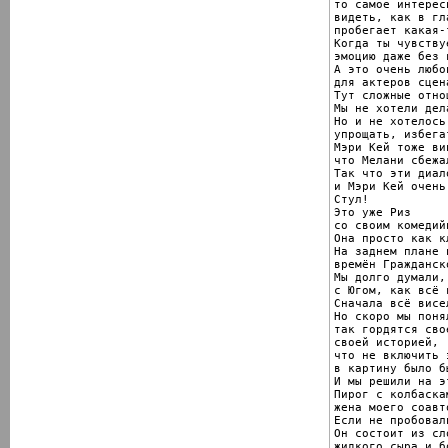
то самое интересн
видеть, как в гл
пробегает какая-
Когда ты чувствуе
эмоцию даже без 
А это очень любоп
для актеров сцена
Тут сложные отно
Мы не хотели дел
Но и не хотелось 
упрощать, избега
Мэри Кей тоже ви
что Мелани сбежа
Так что эти диал
и Мэри Кей очень
Стул!

Это уже Риз

со своим комедий
Она просто как кл
На заднем плане 
времён Гражданск
Мы долго думали,
с Югом, как всё 
Сначала всё висе
Но скоро мы поня
так гордятся сво
своей историей,

что не включить э
в картину было б
И мы решили на э
Пирог с колбаска
жена моего соавт
Если не пробовал
Он состоит из сло
жидкого сыра и б