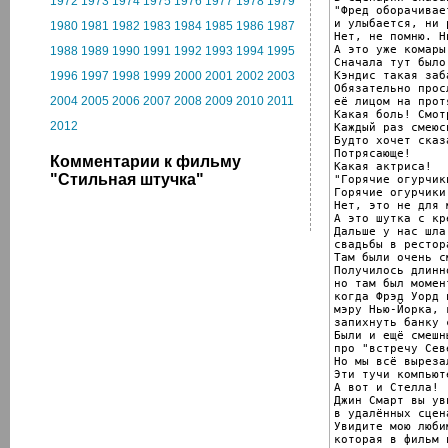
1972
1973
1974
1975
1976
1977
1978
1979
"Фред оборачивает
и улыбается, ни 
1980
1981
1982
1983
1984
1985
1986
1987
Нет, не помню. Ни
А это уже комары.
1988
1989
1990
1991
1992
1993
1994
1995
Сначала тут было
Кэндис такая заба
1996
1997
1998
1999
2000
2001
2002
2003
Обязательно прос
2004
2005
2006
2007
2008
2009
2010
2011
её лицом на прот
Какая боль! Смотр
2012
Каждый раз смеюсь
Будто хочет сказ
Потрясающе!

Комментарии к фильму
Какая актриса!

"Стильная штучка"
"Горячие огурчики
Горячие огурчики
Нет, это не для м
А это шутка с кре
Дальше у нас шла
свадьбы в рестор
Там были очень с
Получилось длинно
но там был момент
когда Фрэд Уорд 
мэру Нью-Йорка, к
запихнуть банку 
Были и ещё смешн
про "встречу Сев
Но мы всё вырезал
Эти тучи компьюте
А вот и Стелла!

Джин Смарт вы уви
в удалённых сцена
Увидите мою люби
которая в фильм 