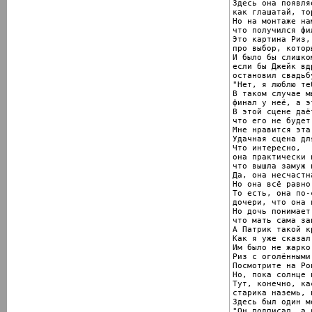
Здесь она появляе
как глашатай, то
Но на монтаже на
что получился фи
Это картина Риз,
про выбор, котор
И было бы слишко
если бы Джейк вд
остановил свадьб
"Нет, я люблю те
В таком случае м
финал у неё, а э
В этой сцене даё
что его не будет
Мне нравится эта
Удачная сцена дл
Что интересно,

она практически 
что вышла замуж 
Да, она несчастн
Но она всё равно
То есть, она по-
дочери, что она 
Но дочь понимает,
что мать сама за
А Патрик такой к
Как я уже сказал
Им было не жарко!
Риз с оголёнными
Посмотрите на Ро
Но, пока солнце 
Тут, конечно, ка
старика наземь, 
Здесь был один мо
"Он подписал, а 