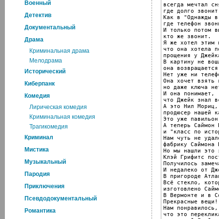
Военный
всегда мечтал сн
где долго звонит
Детектив
Как в "Однажды в
где телефон звон
Документальный
И только потом в
кто же звонит.

Драма
Я же хотел этим 
что она хотела п
Криминальная драма
прощения у Джейка
Мелодрама
В картину не вош
она возвращается
Исторический
Нет уже ни телеф
Она хочет взять к
Киберпанк
но даже ключа не
И она понимает,

Комедия
что Джейк знал в
А это Нил Мориц,

Лирическая комедия
продюсер нашей к
Криминальная комедия
Это уже павильон.
А теперь Саймон П
Трагикомедия
и "класс по исто
Криминал
Нам чуть не удал
фабрику Саймона 
Мистика
Но мы нашли это 
Клэй Грифитс пос
Музыкальный
Получилось замеч
И недалеко от Дж
Пародия
В пригороде Атлан
Всё стекло, кото
Приключения
изготовлено Сайм
В Вермонте и в Со
Псевдодокументальный
Прекрасные вещи!

Нам понравилось,

Романтика
что это переклика