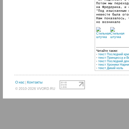
Потом мы переходи
на Фредерика, и 
"Под изысканным 
невесте была ого
Нам показалось, 
но возникало
----------------------------
Читайте также:
-
текст Последний кри
-
текст Принцесса и В
-
текст Последний де
-
текст Хроники Нарни
-
текст Дикий ноль
О нас
|
Контакты
© 2010-2026 VVORD.RU