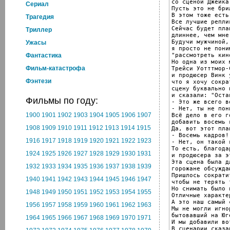
со сценой Джейка
Cериал
Пусть это не бри
В этом тоже есть
Трагедия
Все лучшие репли
Сейчас будет пла
Триллер
длиннее, чем мне
Будучи мужчиной,

Ужасы
я просто не пони
"рассмотреть кин
Фантастика
Но одна из моих 
Фильм-катастрофа
Трейси Уотттмор-С
и продюсер Винк 
Фэнтези
что я хочу сокра
сцену буквально 
и сказали: "Остав
Фильмы по году:
- Это же всего в
- Нет, ты не пон
1900
1901
1902
1903
1904
1905
1906
1907
Всё дело в его г
добавить восемь 
1908
1909
1910
1911
1912
1913
1914
1915
Да, вот этот план
- Восемь кадров!
1916
1917
1918
1919
1920
1921
1922
1923
- Нет, он такой 
То есть, благода
1924
1925
1926
1927
1928
1929
1930
1931
и продюсера за э
Эта сцена была д
1932
1933
1934
1935
1936
1937
1938
1939
горожане обсужда
Пришлось сократит
1940
1941
1942
1943
1944
1945
1946
1947
чтобы не терять т
Но снимать было 
1948
1949
1950
1951
1952
1953
1954
1955
Отличные характе
А это наш самый 
1956
1957
1958
1959
1960
1961
1962
1963
Мы не могли игно
бытовавший на Юг
1964
1965
1966
1967
1968
1969
1970
1971
И мы добавили вот
В сценарии сказан