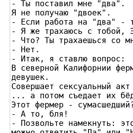

- Ты поставил мне "два".

Я не получаю "двоек".

- Если работа на "два" - т
- Я же трахаюсь с тобой, Э
- Что? Ты трахаешься со мн
- Нет.

- Итак, я ставлю вопрос:

В северной Калифорнии ферм
девушек.

Совершает сексуальный акт 
... а потом съедает их бёд
Этот фермер - сумасшедший?
- А то, бля!

- Позвольте намекнуть: это
можно ответить "Да" или "Н