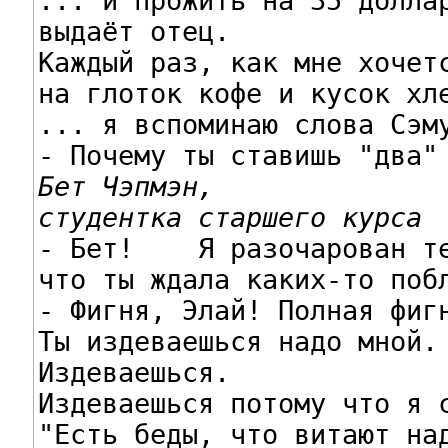
... и прожить на 35 доллар
выдаёт отец.

Каждый раз, как мне хочетс
на глоток кофе и кусок хле
... я вспоминаю слова Сэму
Бет Чэпмэн,

студентка старшего курса

- Бет!    Я разочарован те
что ты ждала каких-то побл
- Фигня, Элай! Полная фигн
Ты издеваешься надо мной.

Издеваешься.

Издеваешься потому что я с
"Есть беды, что витают над