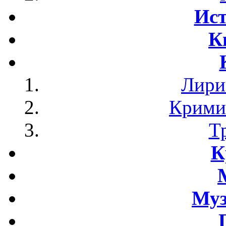
Ист
К
Лири
Крими
Т
К
Му