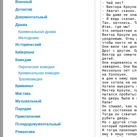
Военный
- Чей лес?

- Виктора Кроули.
Детектив
- Хватит сказок.

- Вы даже не зна
Документальный
- Я ведь сказал..
Так, заткнись. Т
Драма
Итак, где мы?

Это неприятная и
Криминальная драма
Виктор Кроули ро
Мелодрама
уродливым. Отец 
чтобы никто не в
Исторический
Они жили так дол
Друг с другом. Од
Киберпанк
Виктор до смерти
детей.

Комедия
Они издевались н
заведено. Они бы
Лирическая комедия
Несколько лет сп
Криминальная комедия
на Хэллоуин,

в дом к нему при
Трагикомедия
они хотели на не
Криминал
Хотели выкурить 
Мистер Кроули, п
Мистика
пытался пробитьс
Но дверь была в о
Музыкальный
Папа!

Он слышал, как к
Пародия
не в состоянии в
Тогда он схватил
Приключения
рубить дверь.

Но с другой стор
Псевдодокументальный
который привалил
И тогда произошл
Романтика
ему в лицо топоро