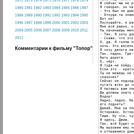
1972
1973
1974
1975
1976
1977
1978
1979
И сейчас мы не р
Я говорил, он на
1980
1981
1982
1983
1984
1985
1986
1987
- Это был не дом!
- Откуда ты знаеш
1988
1989
1990
1991
1992
1993
1994
1995
Вот он!

Послушайте, я ра
1996
1997
1998
1999
2000
2001
2002
2003
Мне всё равно, к
2004
2005
2006
2007
2008
2009
2010
2011
Ты начинаешь мен
- Так. Я хочу дом
2012
- Скажи, что это
О, да. Я топлю п
ночь. Это весело.
Комментарии к фильму "Топор"
Я хочу деньги наз
Так, ладно. Где-
быть дорога.

О, чёрт.

Я туда не пойду.
Если это - кратч
Ты не можешь не 
сказочек?

Сейчас не подход
пугать всех до см
Я пытаюсь вам пом
Вы должны знать 
Вздор!

Ладно, ладно. Не
его поднять?

Давай. Мне на пле
Осторожно. Осторо
Тише. Ну что, чув
Я здесь, Джим.

Так, всё будет хо
Мы вызовем ему по
и отправимся домо