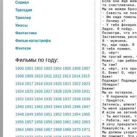
Если они ещё живы
Cериал
то счастливчики.

Мы не можем брос
Трагедия
- Совесть не поз
- Им надо помочь.
Триллер
- Почему я?

- У тебя фонарик.
Ужасы
Ладно. Я пойду.

Посмотрю, что это
Фантастика
Заставляешь риск
Фильм-катастрофа
Я - мужчина.

Ну, иди сюда. Я 
Фэнтези
Я тебя поимел.

О, чёрт!

Не трогай меня, ч
Фильмы по году:
Может, там ребён
Ты там?

1900
1901
1902
1903
1904
1905
1906
1907
А, чёрт, это прос
О, Боже! О, чёрт
1908
1909
1910
1911
1912
1913
1914
1915
Боже!

Подожди! Подожди!
1916
1917
1918
1919
1920
1921
1922
1923
Ублюдок!

Бежим!

1924
1925
1926
1927
1928
1929
1930
1931
Мы их потеряли.

- Я поранила ног
1932
1933
1934
1935
1936
1937
1938
1939
- Придётся.

Заткнись, шлюха!

1940
1941
1942
1943
1944
1945
1946
1947
Ты меня ударила!

И если не заткнё
1948
1949
1950
1951
1952
1953
1954
1955
- Ты жестокая, т
- Ребята, нет вре
1956
1957
1958
1959
1960
1961
1962
1963
Я хочу прекратить
Пожалуйста, я хо
1964
1965
1966
1967
1968
1969
1970
1971
Мы должны уходит
Не поможет. Это 