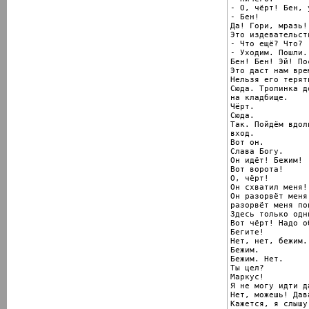
- О, чёрт! Бен, у
- Бен!

Да! Гори, мразь!

Это издевательств
- Что ещё? Что?

- Уходим. Пошли.

Бен! Бен! Эй! По
Это даст нам врем
Нельзя его терят
Сюда. Тропинка д
на кладбище.

Чёрт.

Сюда.

Так. Пойдём вдол
вход.

Вот он.

Слава Богу.

Он идёт! Бежим!

Вот ворота!

О, чёрт!

Он схватил меня!
Он разорвёт меня,
разорвёт меня поп
Здесь только одн
Вот чёрт! Надо о
Бегите!

Нет, нет, бежим.

Бежим.

Бежим. Нет.

Ты цел?

Маркус!

Я не могу идти да
Нет, можешь! Дава
Кажется, я слышу