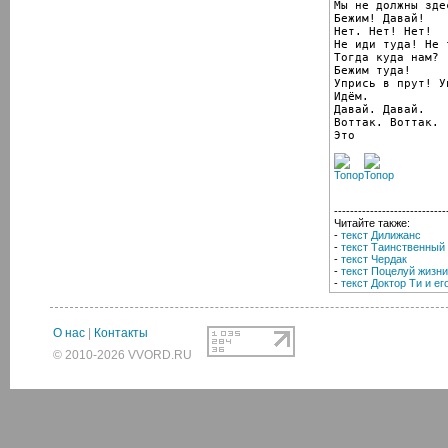
Мы не должны зде
Бежим! Давай!

Нет. Нет! Нет!

Не иди туда! Не т
Тогда куда нам?

Бежим туда!

Упрись в прут! У
Идём.

Давай. Давай.

Воттак. Воттак.

Это
----------------------------
Читайте также:
-
текст Дилижанс
-
текст Таинственный
-
текст Чердак
-
текст Поцелуй жизни
-
текст Доктор Ти и е
О нас
|
Контакты
© 2010-2026 VVORD.RU