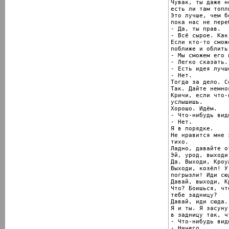
Чувак, ты даже н
есть ли там топли
Это лучше, чем б
пока нас не переб
- Да, ты прав.

- Всё сырое. Как
Если кто-то смож
поближе и облить
- Мы сможем его 
- Легко сказать.
- Есть идея лучше
- Нет.

Тогда за дело. Се
Так. Дайте немно
Кричи, если что-н
услышишь.

Хорошо. Идём.

- Что-нибудь види
- Нет.

Я в порядке.

Не нравится мне 
тихо.

Ладно, давайте о
Эй, урод, выходи
Да. Выходи, Кроу
Выходи, козёл! У
погрызли! Иди сю
Давай, выходи, Кр
Что? Боишься, чт
тебе задницу?

Давай, иди сюда.
Я и ты. Я засуну
в задницу так, ч
- Что-нибудь види
- Ничего.
