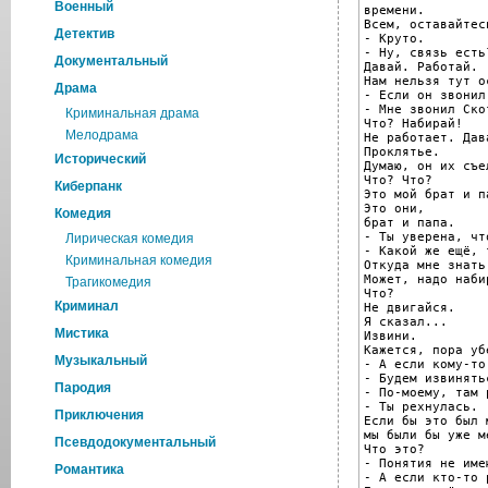
Военный
времени.

Всем, оставайтес
Детектив
- Круто.

- Ну, связь есть?
Документальный
Давай. Работай.

Нам нельзя тут о
Драма
- Если он звонил
- Мне звонил Ско
Криминальная драма
Что? Набирай!

Мелодрама
Не работает. Дав
Проклятье.

Исторический
Думаю, он их съел
Что? Что?

Киберпанк
Это мой брат и па
Это они,

Комедия
брат и папа.

- Ты уверена, чт
Лирическая комедия
- Какой же ещё, 
Криминальная комедия
Откуда мне знать
Может, надо наби
Трагикомедия
Что?

Криминал
Не двигайся.

Я сказал...

Мистика
Извини.

Кажется, пора убе
Музыкальный
- А если кому-то
- Будем извинять
Пародия
- По-моему, там 
- Ты рехнулась.

Приключения
Если бы это был 
мы были бы уже ме
Псевдодокументальный
Что это?

- Понятия не име
Романтика
- А если кто-то р