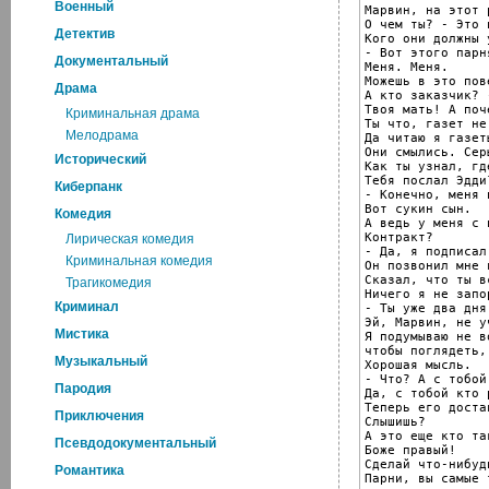
Военный
Марвин, на этот 
О чем ты? - Это 
Детектив
Кого они должны у
- Вот этого парня
Документальный
Меня. Меня.

Можешь в это пове
Драма
А кто заказчик? 
Твоя мать! А поч
Криминальная драма
Ты что, газет не
Мелодрама
Да читаю я газеты
Они смылись. Сер
Исторический
Как ты узнал, гд
Тебя послал Эдди?
Киберпанк
- Конечно, меня 
Вот сукин сын.

Комедия
А ведь у меня с 
Контракт?

Лирическая комедия
- Да, я подписал
Криминальная комедия
Он позвонил мне 
Сказал, что ты в
Трагикомедия
Ничего я не запор
Криминал
- Ты уже два дня
Эй, Марвин, не у
Мистика
Я подумываю не в
чтобы поглядеть,
Музыкальный
Хорошая мысль.

- Что? А с тобой
Пародия
Да, с тобой кто 
Теперь его доста
Приключения
Слышишь?

А это еще кто так
Псевдодокументальный
Боже правый!

Сделай что-нибудь
Романтика
Парни, вы самые 