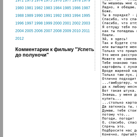
1972
1973
1974
1975
1976
1977
1978
1979
Ты мешаешь мне с
Ладно, я обещаю,
1980
1981
1982
1983
1984
1985
1986
1987
Боже.

Ты в порядке? - Д
1988
1989
1990
1991
1992
1993
1994
1995
Спасибо, что спа
Спасибо, что отп
1996
1997
1998
1999
2000
2001
2002
2003
Я отпущу тебя по
2004
2005
2006
2007
2008
2009
2010
2011
как ты попадешь 
Пошли.

2012
Эй, я здесь!

Так и будете сто
или вытащите мен
Комментарии к фильму "Успеть
Только что пришло
до полуночи"
Это меня расстрои
Можете не сомнева
Тебе знакомо так
картофель с луком
Вроде жареной ка
Только там лук. 
Отлично подходит
...гамбургеру, ч
да к любому мясн
Вот такая штука.

Знаешь, у меня д
купить...

...столько карто
Да заткнись ты, 
Думаю, тебе стои
потому что...

Погоди, погоди!

О, спасибо, спас
Спрячь это.

Подбросите нас д
Конечно, прыгайт