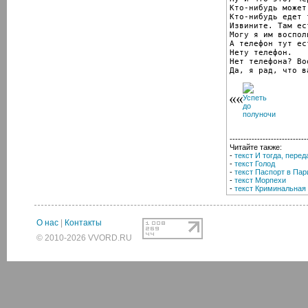
Кто-нибудь может
Кто-нибудь едет 
Извините. Там ес
Могу я им воспол
А телефон тут ес
Нету телефон.

Нет телефона? Воо
Да, я рад, что в
----------------------------
Читайте также:
-
текст И тогда, пере
-
текст Голод
-
текст Паспорт в Пар
-
текст Морпехи
-
текст Криминальная
О нас
|
Контакты
© 2010-2026 VVORD.RU