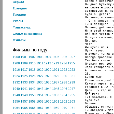
каких я встречал!
Cериал
Вы даже бутылку м
не сможете достав
Трагедия
Заткнешься ты на
Куда он делся? -
Триллер
Не знаю, я ничег
- О, я уверен, м
Ужасы
Ты в порядке? - 
Марвин, дай писто
Фантастика
Ни в этой жизни.

Фильм-катастрофа
Дай мне чертов п
Не шути со мной, 
Фэнтези
Да, да.

Черт.

Им нужен не я.

Фильмы по году:
Шучу, шучу.

Я думал, ты их в
1900
1901
1902
1903
1904
1905
1906
1907
Всегда проверяй 
Там были ключи о
1908
1909
1910
1911
1912
1913
1914
1915
Плакали мои 100 т
Эдди собирался з
1916
1917
1918
1919
1920
1921
1922
1923
А сколько он хот
25.

1924
1925
1926
1927
1928
1929
1930
1931
Сукин сын!

Срань господня! 
1932
1933
1934
1935
1936
1937
1938
1939
Какого черта ты 
Увидимся в ЛА, Ма
1940
1941
1942
1943
1944
1945
1946
1947
Джон, ну где же т
Дай руку.

1948
1949
1950
1951
1952
1953
1954
1955
Тут скользко, я 
Куда ты?

1956
1957
1958
1959
1960
1961
1962
1963
Отлично.

Обещаешь отпусти
1964
1965
1966
1967
1968
1969
1970
1971
Ты обещаешь, что
Пошел ты! - Обещ