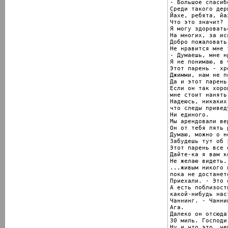
- Большое спасибо
Среди такого дер
Йахе, ребята, йах
Что это значит? 
Я могу здоровать
На многих, за ис
Добро пожаловать,
Не нравится мне 
- Думаешь, мне н
Я не понимаю, в 
Этот парень - хр
Джимми, нам не п
Да и этот парень
Если он так хоро
мне стоит нанять
Надеюсь, никаких
что следы привед
Ни единого.

Мы арендовали ве
Он от тебя пять 
Думаю, можно о н
Забудешь тут об 
Этот парень все 
Дайте-ка я вам к
Не желаю видеть..
...живым никого 
пока не достанет
Приехали. - Это 
А есть поблизости
какой-нибудь нас
Чаннинг. - Чаннин
Ага.

Далеко он отсюда
30 миль. Господи
Ну и что это, че