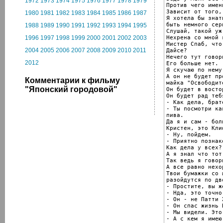
1972
1973
1974
1975
1976
1977
1978
1979
Против чего имен
Зависит от того,
1980
1981
1982
1983
1984
1985
1986
1987
Я хотела бы знат
быть немного сер
1988
1989
1990
1991
1992
1993
1994
1995
Слушай, такой уж
Нехрена со мной 
1996
1997
1998
1999
2000
2001
2002
2003
Мистер Спаб, что
2004
2005
2006
2007
2008
2009
2010
2011
Дайсе?

Нечего тут говор
2012
Его больше нет.

Я скучаю по нему.
А он не будет пр
Комментарии к фильму
майка "Освободит
"Японский городовой"
Он будет в восто
Он будет рад теб
- Как дела, брате
- Ты посмотри ка
пива.

Да я и сам - бол
Кристен, это Кли
- Ну, пойдем.

- Приятно познак
Как дела у всех?

А я знал что тот
Так ведь я говори
А все равно нехо
Твои бумажки со 
разойдутся по дв
- Простите, вы ж
- Нда, это точно.
- Он - не Патти 
- Он спас жизнь 
- Мы видели. Это
- А с кем я имею