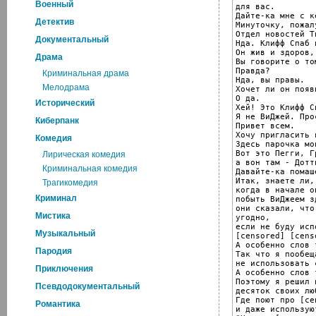
Военный
для вас.

Дайте-ка мне с к
Детектив
Минуточку, пожалу
Отдел новостей Т
Документальный
Нда. Клифф Спаб 
Он жив и здоров,
Драма
Вы говорите о то
Правда?

Криминальная драма
Нда, вы правы.

Мелодрама
Хочет ли он появ
О да.

Исторический
Хей! Это Клифф Сп
Я не ВиДжей. Про
Киберпанк
Привет всем.

Хочу пригласить 
Комедия
Здесь парочка мо
Вот это Пегги, Г
Лирическая комедия
а вон там - Дотти
Криминальная комедия
Давайте-ка помаш
Итак, знаете ли,
Трагикомедия
когда в начале о
Криминал
побыть ВиДжеем з
они сказали, что
Мистика
угодно,

если не буду исп
Музыкальный
[censored] [cens
А особенно слов 
Пародия
Так что я пообеща
не использовать 
Приключения
А особенно слов 
Поэтому я решил 
Псевдодокументальный
десяток своих лю
Где поют про [ce
Романтика
и даже использую