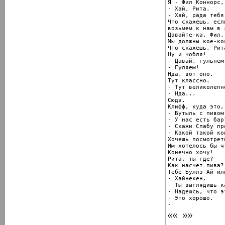
Я - Фил Коннорс,
- Хай, Рита.

- Хай, рада тебя
Что скажешь, есл
возьмем к нам в 
Давайте-ка, Фил,
Мы должны кое-ко
Что скажешь, Рита
Ну и чобля!

- Давай, гульнем
- Гуляем!

Нда, вот оно.

Тут классно.

- Тут великолепн
- Нда...

Сюда.

Клифф, куда это,
- Бутыль с пивом
- У нас есть бар?
- Скажи Спабу пр
- Какой такой кон
Хочешь посмотрет
Им хотелось бы ч
Конечно хочу!

Рита, ты где?

Как насчет пива?

Тебе Буллз-Ай ил
- Хайнекен.

- Ты выглядишь к
- Надеюсь, что э
- Это хорошо.

-