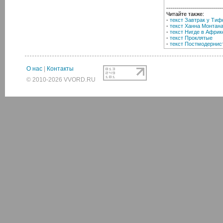
----------------------------
Читайте также:
-
текст Завтрак у Ти
-
текст Ханна Монтана
-
текст Нигде в Африк
-
текст Проклятые
-
текст Постмодернис
О нас
|
Контакты
© 2010-2026 VVORD.RU