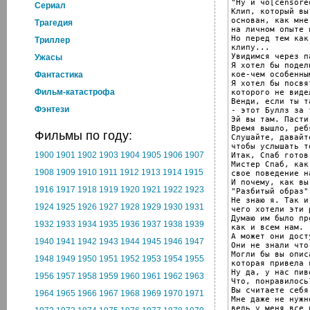
"Ну и чо[censored
Cериал
Клип, который вы
основан, как мне
Трагедия
на личном опыте 
Но перед тем как
Триллер
клипу...

Увидимся через п
Ужасы
Я хотел бы подели
кое-чем особенны
Фантастика
Я хотел бы посвя
Фильм-катастрофа
которого не виде
Венди, если ты та
Фэнтези
- этот Буллз за т
Эй вы там. Пасти
Время вышло, ребя
Фильмы по году:
Слушайте, давайт
чтобы услышать т
1900
1901
1902
1903
1904
1905
1906
1907
Итак, Спаб готов
Мистер Спаб, как
1908
1909
1910
1911
1912
1913
1914
1915
свое поведение н
И почему, как вы
1916
1917
1918
1919
1920
1921
1922
1923
"Разбитый образ"
Не знаю я. Так и
1924
1925
1926
1927
1928
1929
1930
1931
чего хотели эти 
Думаю им было пр
1932
1933
1934
1935
1936
1937
1938
1939
как и всем нам.

А может они дост
1940
1941
1942
1943
1944
1945
1946
1947
Они не знали что
Могли бы вы опис
1948
1949
1950
1951
1952
1953
1954
1955
которая привела 
Ну да, у нас пив
1956
1957
1958
1959
1960
1961
1962
1963
Что, понравилось?
Вы считаете себя
1964
1965
1966
1967
1968
1969
1970
1971
Мне даже не нужн
ведь у меня все 