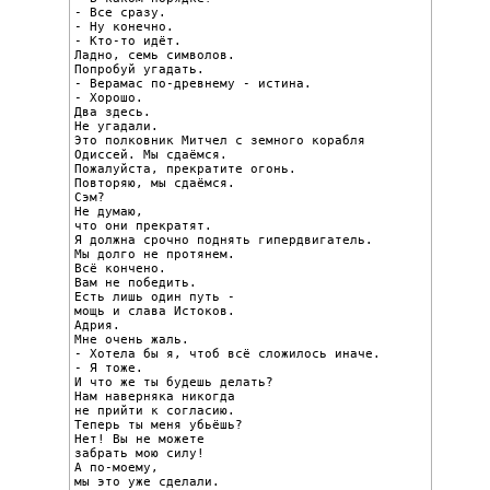
- Все сразу.

- Ну конечно.

- Кто-то идёт.

Ладно, семь символов.

Попробуй угадать.

- Верамас по-древнему - истина.

- Хорошо.

Два здесь.

Не угадали.

Это полковник Митчел с земного корабля

Одиссей. Мы сдаёмся.

Пожалуйста, прекратите огонь.

Повторяю, мы сдаёмся.

Сэм?

Не думаю,

что они прекратят.

Я должна срочно поднять гипердвигатель.

Мы долго не протянем.

Всё кончено.

Вам не победить.

Есть лишь один путь -

мощь и слава Истоков.

Адрия.

Мне очень жаль.

- Хотела бы я, чтоб всё сложилось иначе.

- Я тоже.

И что же ты будешь делать?

Нам наверняка никогда

не прийти к согласию.

Теперь ты меня убьёшь?

Нет! Вы не можете

забрать мою силу!

А по-моему,

мы это уже сделали.
