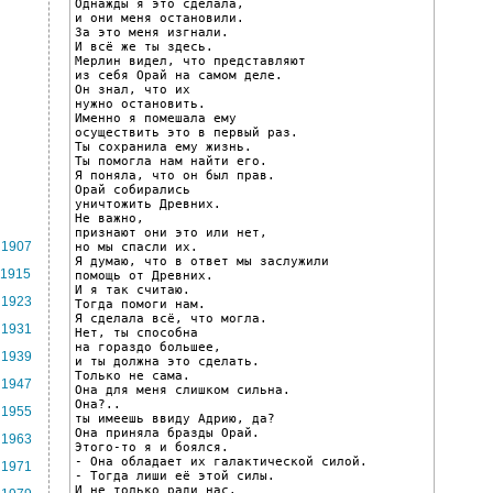
Однажды я это сделала,

и они меня остановили.

За это меня изгнали.

И всё же ты здесь.

Мерлин видел, что представляют

из себя Орай на самом деле.

Он знал, что их

нужно остановить.

Именно я помешала ему

осуществить это в первый раз.

Ты сохранила ему жизнь.

Ты помогла нам найти его.

Я поняла, что он был прав.

Орай собирались

уничтожить Древних.

Не важно,

признают они это или нет,

1907
но мы спасли их.

Я думаю, что в ответ мы заслужили

1915
помощь от Древних.

И я так считаю.

1923
Тогда помоги нам.

Я сделала всё, что могла.

1931
Нет, ты способна

на гораздо большее,

1939
и ты должна это сделать.

Только не сама.

1947
Она для меня слишком сильна.

Она?..

1955
ты имеешь ввиду Адрию, да?

Она приняла бразды Орай.

1963
Этого-то я и боялся.

- Она обладает их галактической силой.

1971
- Тогда лиши её этой силы.

И не только ради нас.
