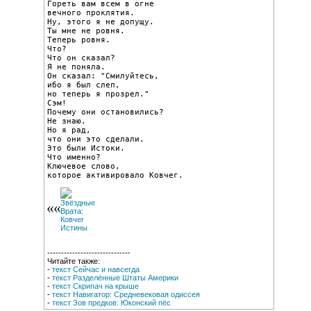
Гореть вам всем в огне

вечного проклятия.

Ну, этого я не допущу.

Ты мне не ровня.

Теперь ровня.

Что?

Что он сказал?

Я не поняла.

Он сказал: "Смилуйтесь,

ибо я был слеп,

но теперь я прозрел."

Сэм!

Почему они остановились?

Не знаю.

Но я рад,

что они это сделали.

Это были Истоки.

Что именно?

Ключевое слово,

которое активировало Ковчег.
------------------------------
Читайте также:
-
текст Сейчас и навсегда
-
текст Разделённые Штаты Америки
-
текст Скрипач на крыше
-
текст Навигатор: Средневековая одиссея
-
текст Зов предков: Юконский пёс