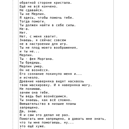
обратной стороне кристала.

Ещё не всё кончено.

Не сдавайся.

Ты не Мерлин.

Я здесь, чтобы помочь тебе.

Тогда помоги.

Ты должен найти в себе силы.

Не-а.

Нет.

Нет, с меня хватит.

Знаешь, я сейчас совсем

не в настроении для игр.

Ты не плод моего воображения,

и ты не...

Мерлин.

Ты - фея Моргана.

Ты бредишь.

Мерлин умер.

Он не вознёсся.

Его сознание покинуло меня и...

и исчезло.

Древние наверняка видят насквозь

твою маскировку. И я наверняка могу.

Не понимаю,

зачем она тебе.

Ты ведь был вознёсшимся.

Ты знаешь, как всё сложно.

Вмешательство в низшие планы

запрещено.

Да, знаю.

Я и сам это делал не раз.

Помогать мне запрещено, а давать мне знать,

что ты мне помогаешь, ну...

это ещё хуже.
