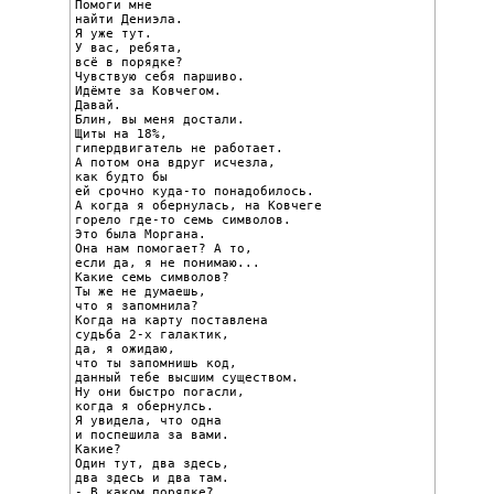
Помоги мне

найти Дениэла.

Я уже тут.

У вас, ребята,

всё в порядке?

Чувствую себя паршиво.

Идёмте за Ковчегом.

Давай.

Блин, вы меня достали.

Щиты на 18%,

гипердвигатель не работает.

А потом она вдруг исчезла,

как будто бы

ей срочно куда-то понадобилось.

А когда я обернулась, на Ковчеге

горело где-то семь символов.

Это была Моргана.

Она нам помогает? А то,

если да, я не понимаю...

Какие семь символов?

Ты же не думаешь,

что я запомнила?

Когда на карту поставлена

судьба 2-х галактик,

да, я ожидаю,

что ты запомнишь код,

данный тебе высшим существом.

Ну они быстро погасли,

когда я обернулсь.

Я увидела, что одна

и поспешила за вами.

Какие?

Один тут, два здесь,

два здесь и два там.

- В каком порядке?
