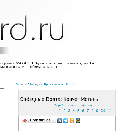
л про кино VVORD.RU. Здесь нельзя скачать фильмы, зато Вы
льмов и вспомнить любимые моменты.
Главная
/
Звёздные Врата: Ковчег Истины
Звёздные Врата: Ковчег Истины
Перейти к цитатам фильма
10
1
2
3
4
5
6
7
8
9
11
Поделиться…