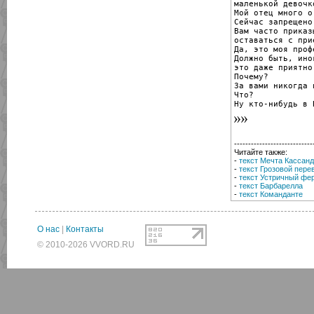
маленькой девочко
Мой отец много о
Сейчас запрещено
Вам часто приказы
оставаться с при
Да, это моя профе
Должно быть, иног
это даже приятно.
Почему?

За вами никогда 
Что?

Ну кто-нибудь в 
----------------------------
Читайте также:
-
текст Мечта Кассан
-
текст Грозовой пере
-
текст Устричный фе
-
текст Барбарелла
-
текст Команданте
О нас
|
Контакты
© 2010-2026 VVORD.RU