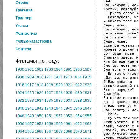
344.

Cериал
Ваш чемодан, мсье
Третий, пожалуйст
Трагедия
- Триста сорок че
- Пожалуйста, мсь
Триллер
Я ничего тебе не 
Сюда, мсье.

Ужасы
Ваш чемодан, мсье
Вы устали, мсье?

Фантастика
Вы хотите поспат
Фильм-катастрофа
Сюда, мсье.

Если Вы устали, м
Фэнтези
можете отдохнуть.
Вот сюда, мсье.

Спальня здесь, мс
Фильмы по году:
Что Вы еще ищете?
Смотрю, есть ли 
1900
1901
1902
1903
1904
1905
1906
1907
Она есть у всех.

- Вы так считаете
1908
1909
1910
1911
1912
1913
1914
1915
-Да, да, конечно.
Я Вам добавлю

1916
1917
1918
1919
1920
1921
1922
1923
успокаивающей со
Все в порядке?

1924
1925
1926
1927
1928
1929
1930
1931
Спасибо.

Вы примете ванну
1932
1933
1934
1935
1936
1937
1938
1939
Да, я должен поду
Я Вам помогу, мсь
1940
1941
1942
1943
1944
1945
1946
1947
Ваш галстук, мсье
- Мсье.

1948
1949
1950
1951
1952
1953
1954
1955
- Ну что там еще?
Если хотите, я пр
1956
1957
1958
1959
1960
1961
1962
1963
ванну вместе с ва
Слушай, куколка, 
1964
1965
1966
1967
1968
1969
1970
1971
уже большой мальч
чтобы самомутере