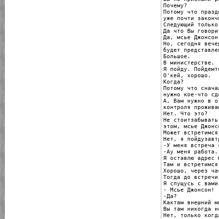
Почему?

Потому что праздн
уже почти закончи
Следующий только
Да что Вы говорит
Да, мсье Джонсон.
Но, сегодня вечер
будет представлен
Большое.

В министерстве.

Я пойду. Пойдемт
О'кей, хорошо.

Когда?

Потому что сначал
нужно кое-что сде
А, Вам нужно в от
контроля проживаю
Нет. Что это?

Не стоитзабывать 
этом, мсье Джонсо
Может встретимся
Нет, я пойдузавтр
-У меня встреча 
-Ау меня работа.

Я оставлю адрес 
Там и встретимся
Хорошо, через ча
Тогда до встречи
Я спущусь с вами
- Мсье Джонсон!

-Да?

Кактам внешний ми
Вы там никогда н
Нет, только когда