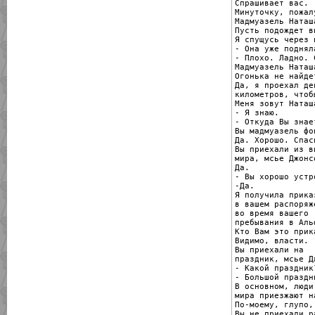
Спрашивает вас.

Минуточку, пожалу
Мадмуазель Наташ
Пусть подождет вн
Я спущусь через 
- Она уже подняла
- Плохо. Ладно. 
Мадмуазель Наташ
Огонька не найдет
Да, я проехал де
километров, чтоб
Меня зовут Наташ
- Я знаю.

- Откуда Вы знает
Вы мадмуазель фо
Да. Хорошо. Спас
Вы приехали из в
мира, мсье Джонсо
Да.

- Вы хорошо устр
-Да.

Я получила прика
в вашем распоряже
во время вашего

пребывания в Аль
Кто Вам это прика
Видимо, власти.

Вы приехали на

праздник, мсье Д
- Какой праздник?
- Большой праздни
В основном, люди
мира приезжают н
По-моему, глупо, 
Вы не приехали ра