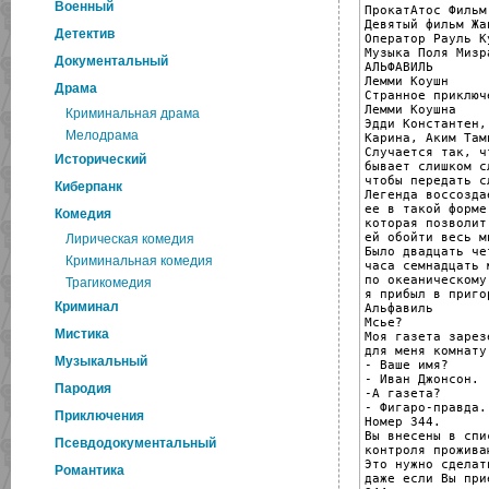
Военный
ПрокатАтос Фильм

Девятый фильм Жа
Детектив
Оператор Рауль Ку
Музыка Поля Мизра
Документальный
АЛЬФАВИЛЬ

Лемми Коушн

Драма
Странное приключе
Лемми Коушна

Криминальная драма
Эдди Константен, 
Мелодрама
Карина, Аким Тами
Случается так, ч
Исторический
бывает слишком сл
чтобы передать с
Киберпанк
Легенда воссоздае
ее в такой форме,
Комедия
которая позволит

ей обойти весь ми
Лирическая комедия
Было двадцать чет
Криминальная комедия
часа семнадцать м
по океаническому
Трагикомедия
я прибыл в приго
Криминал
Альфавиль

Мсье?

Мистика
Моя газета зарез
для меня комнату.
Музыкальный
- Ваше имя?

- Иван Джонсон.

Пародия
-А газета?

- Фигаро-правда.

Приключения
Номер 344.

Вы внесены в спис
Псевдодокументальный
контроля проживаю
Это нужно сделать
Романтика
даже если Вы при