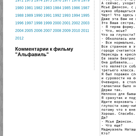
1972
1973
1974
1975
1976
1977
1978
1979
А сейчас, уходи!

Мсье Джонсон, с д
1980
1981
1982
1983
1984
1985
1986
1987
нужно обращаться
Черт! Что здесь 
1988
1989
1990
1991
1992
1993
1994
1995
Даже эта Вам не 
Это Ваша сестра, 
1996
1997
1998
1999
2000
2001
2002
2003
- Я теряю форму.

2004
2005
2006
2007
2008
2009
2010
2011
- Что, мсье?

Что за глупости?

2012
- Обкололась или 
- Все нормально, 
Все странное в э
Комментарии к фильму
городе считается
"Альфавиль"
Пересядь в кресло
Ее звали Беатрис.
Она добавила,..

что является соб
третьего класса.

Я был поражен сл
и суровости на е
Очевидно, в стол
галактики было н
Держи так.

Неплохо для бывш
Я сразутак и поду
Идите ворковать с
глупости кому-ни
потому что я вне
Хорошо. Спасибо.
Да?

- Мсье Джонсон.

- Что еще?

Мадмуазель Наташ
Кто?
