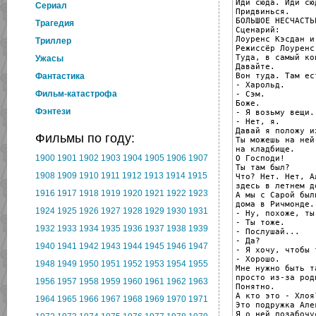
Иди сюда. Иди сюд
Cериал
Придвинься.

БОЛЬШОЕ НЕСЧАСТЬЕ
Трагедия
Сценарий:

Лоуренс Кэсдан и
Триллер
Режиссёр Лоуренс
Туда, в самый кон
Ужасы
Давайте.

Вон туда. Там ес
Фантастика
- Харольд.

Фильм-катастрофа
- Сэм.

Боже.

Фэнтези
- Я возьму вещи.

- Нет, я.

Давай я положу и
Фильмы по году:
Ты можешь на ней
на кладбище.

1900
1901
1902
1903
1904
1905
1906
1907
О Господи!

Ты там был?

1908
1909
1910
1911
1912
1913
1914
1915
Что? Нет. Нет, А
здесь в летнем до
1916
1917
1918
1919
1920
1921
1922
1923
А мы с Сарой был
дома в Ричмонде.

1924
1925
1926
1927
1928
1929
1930
1931
- Ну, похоже, ты
- Ты тоже.

1932
1933
1934
1935
1936
1937
1938
1939
- Послушай...

- Да?

1940
1941
1942
1943
1944
1945
1946
1947
- Я хочу, чтобы 
- Хорошо.

1948
1949
1950
1951
1952
1953
1954
1955
Мне нужно быть т
просто из-за род
1956
1957
1958
1959
1960
1961
1962
1963
Понятно.

А кто это - Хлоя?
1964
1965
1966
1967
1968
1969
1970
1971
Это подружка Алек
Я о ней позабочус