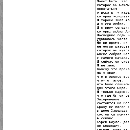
Может быть, это 
которое мы можем
попытаться

отыскать ту надеж
которая ускользн
Я хорошо знал Але
И я его любил.

И я вижу сегодня
которых любил Але
Последние годы н
удавалось часто 
Но ни время, ни 
не могли разорва
которую мы чувств
Алекс собрал нас
с самого начала.

И сейчас он снов
Я не знаю,

почему это произо
Но я знаю,

что в Алексе все
что-то такое,

что было слишком
для этого мира.

Я только надеюсь,
что где бы он се
Захоронение

состоится на Вес
Сразу же после эт
в доме Харольда 
состоятся поминки
А сейчас

Кэрен Боулс, дав
по колледжу,

сыграет одну из 