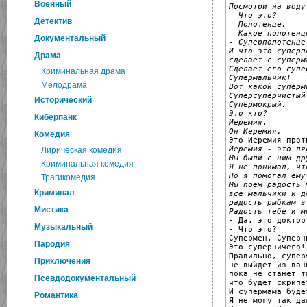
Военный
Посмотри на воду
- Что это?

Детектив
- Полотенце.
- Какое полотенце
Документальный
- Суперполотенце
И что это суперп
Драма
сделает с суперм
Сделает его супе
Криминальная драма
Супермальчик!
Мелодрама
Вот какой суперм
Суперсуперчистый
Исторический
Супермокрый.
Это кто?
Киберпанк
Иеремия.
Он Иеремия.
Комедия
Иеремия - это ля
Лирическая комедия
Мы были с ним др
Криминальная комедия
Я не понимал, чт
Но я помогал ему
Трагикомедия
Мы поём радость 
Криминал
все мальчики и д
радость рыбкам в
Мистика
Радость тебе и м

- Да, это доктор
Музыкальный
- Что это?

Супермен. Суперни
Пародия
Это суперничего!

Правильно, супер
Приключения
не выйдет из ванн
пока не станет т
Псевдодокументальный
что будет скрипет
И супермама буде
Романтика
Я не могу так да