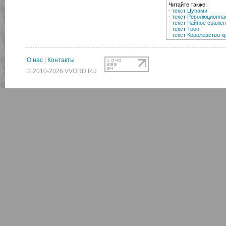
Читайте также:
-
текст Цунами
-
текст Революционн
-
текст Чайное сраже
-
текст Трон
-
текст Королевство к
О нас
|
Контакты
© 2010-2026 VVORD.RU