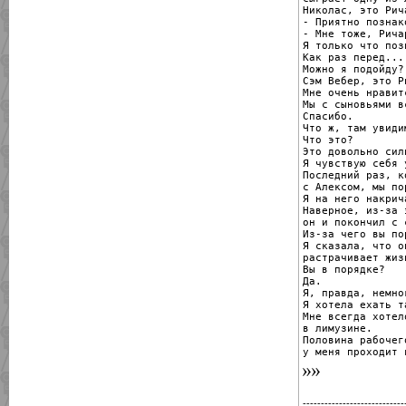
Николас, это Рича
- Приятно познак
- Мне тоже, Ричар
Я только что поз
Как раз перед...

Можно я подойду?

Сэм Вебер, это Ри
Мне очень нравит
Мы с сыновьями в
Спасибо.

Что ж, там увидим
Что это?

Это довольно сил
Я чувствую себя 
Последний раз, к
с Алексом, мы по
Я на него накрича
Наверное, из-за э
он и покончил с с
Из-за чего вы по
Я сказала, что о
растрачивает жизн
Вы в порядке?

Да.

Я, правда, немно
Я хотела ехать та
Мне всегда хотел
в лимузине.

Половина рабочег
у меня проходит 
----------------------------