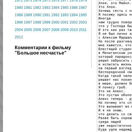
1972
1973
1974
1975
1976
1977
1978
1979
Хлоя, это Майкл.

Это Хлоя.

1980
1981
1982
1983
1984
1985
1986
1987
Хочешь сесть с на
Я посижу здесь н
1988
1989
1990
1991
1992
1993
1994
1995
Иногда

нам трудно повери
1996
1997
1998
1999
2000
2001
2002
2003
что у Господа бы
2004
2005
2006
2007
2008
2009
2010
2011
И это как раз та
Я не был лично зн
2012
с Алексом Маршалл
Но после разгово
мне кажется, что
Комментарии к фильму
Блестящий студен
"Большое несчастье"
в Мичиганском ун
который парадокс
решил забросить н
и испытать жизнь
на первый взгляд

беспорядочной см
Когда такой чело
решает нас покину
в мире, должно б
Я понесу гроб.

Это не Алекс.

Это пустая оболо
Алекс теперь - ду
Но почему это сл
Это вызывает во 
И я не знаю,

что делать со св
Разве быть хорош
среди людей

уже недостаточно
Куда ушла надежд