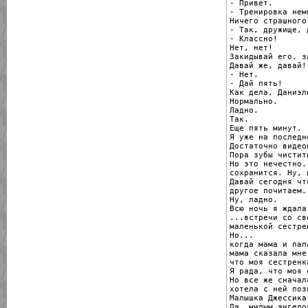
- Привет.

- Тренировка нем
Ничего страшного.
- Так, дружище, 
- Классно!

Нет, нет!

Закидывай его, з
Давай же, давай!

- Нет.

- Дай пять!

Как дела, Даниэль
Нормально.

Ладно.

Так.

Еще пять минут.

Я уже на последн
Достаточно видеои
Пора зубы чистить
Но это нечестно.
сохранится. Ну, 
Давай сегодня чт
другое почитаем.

Ну, ладно.

Всю ночь я ждала.
...встречи со сво
маленькой сестрен
Но...

когда мама и пап
мама сказала мне,
что моя сестренк
Я рада, что моя 
Но все же сначала
хотела с ней поз
Малышка Джессика
Да, милым ангелоч