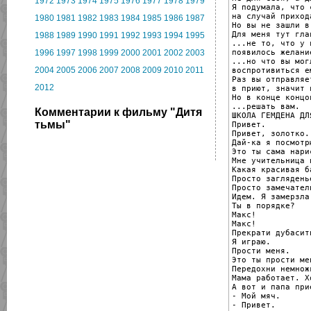
1972
1973
1974
1975
1976
1977
1978
1979
Я подумала, что 
на случай приход
1980
1981
1982
1983
1984
1985
1986
1987
Но вы не зашли в
Для меня тут гла
1988
1989
1990
1991
1992
1993
1994
1995
...не то, что у в
появилось желани
1996
1997
1998
1999
2000
2001
2002
2003
...но что вы могл
2004
2005
2006
2007
2008
2009
2010
2011
воспротивиться ем
Раз вы отправляет
2012
в приют, значит 
Но в конце концов
...решать вам.

Комментарии к фильму "Дитя
ШКОЛА ГЕМДЕНА ДЛ
тьмы"
Привет.

Привет, золотко.

Дай-ка я посмотрю
Это ты сама нари
Мне учительница 
Какая красивая б
Просто загляденье
Просто замечател
Идем. Я замерзла.
Ты в порядке?

Макс!

Макс!

Прекрати дубасит
Я играю.

Прости меня.

Это ты прости ме
Передохни немнож
Мама работает. Хо
А вот и папа прие
- Мой мяч.

- Привет.
