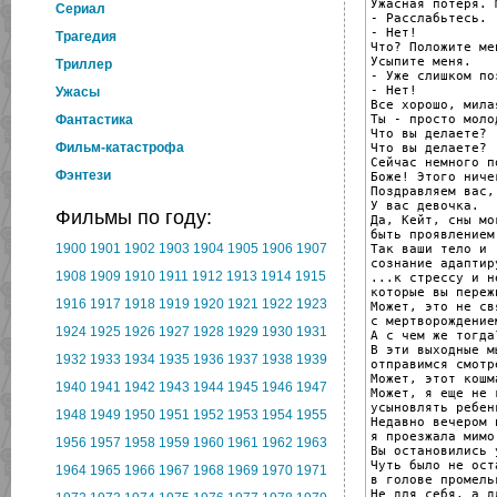
Ужасная потеря. 
Cериал
- Расслабьтесь.

- Нет!

Трагедия
Что? Положите ме
Усыпите меня.

Триллер
- Уже слишком поз
- Нет!

Ужасы
Все хорошо, милая
Ты - просто молод
Фантастика
Что вы делаете?

Фильм-катастрофа
Что вы делаете?

Сейчас немного п
Фэнтези
Боже! Этого ниче
Поздравляем вас,
У вас девочка.

Фильмы по году:
Да, Кейт, сны мог
быть проявлением
1900
1901
1902
1903
1904
1905
1906
1907
Так ваши тело и

сознание адаптир
1908
1909
1910
1911
1912
1913
1914
1915
...к стрессу и н
которые вы пережи
1916
1917
1918
1919
1920
1921
1922
1923
Может, это не свя
с мертворождением
1924
1925
1926
1927
1928
1929
1930
1931
А с чем же тогда?
В эти выходные м
1932
1933
1934
1935
1936
1937
1938
1939
отправимся смотр
Может, этот кошм
1940
1941
1942
1943
1944
1945
1946
1947
Может, я еще не г
усыновлять ребенк
1948
1949
1950
1951
1952
1953
1954
1955
Недавно вечером 
я проезжала мимо
1956
1957
1958
1959
1960
1961
1962
1963
Вы остановились 
Чуть было не ост
1964
1965
1966
1967
1968
1969
1970
1971
в голове промель
Не для себя, а дл