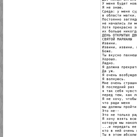
У меня будет нов
Я не знаю.

Среда: у меня суд
в области матки.

Постоянно загляд
не начались ли м
Хотя прекрасно з
их больше никогд
ДЕНЬ ОТКРЫТЫХ ДВ
СВЯТОЙ МАРИАНЫ

Извини.

Извини, извини, 
Боже.

Ты вкусно пахнешь
Хорошо.

Ладно.

Я должна прекрат
Да уж.

Я очень возбужде
Я волнуюсь.

Мне очень страшно
В последний раз

я так себя чувст
перед тем, как л
Я не хочу, чтобы
что ради меня

мы должны пройти
Это не--

Это не только ра
Я хочу взять всю
которую мы накоп
...и передать ее
кто в ней очень 
Ты в этом абсолю