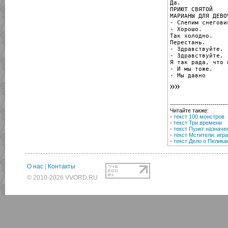
Да.

ПРИЮТ СВЯТОЙ

МАРИАНЫ ДЛЯ ДЕВОЧ
- Слепим снеговик
- Хорошо.

Так холодно.

Перестань.

- Здравствуйте.

- Здравствуйте.

Я так рада, что 
- И мы тоже.

- Мы давно
----------------------------
Читайте также:
-
текст 100 монстров
-
текст Три времени
-
текст Пункт назначе
-
текст Мстители: игр
-
текст Дело о Пелика
О нас
|
Контакты
© 2010-2026 VVORD.RU