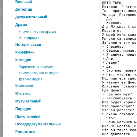
Военный
ДИТЯ ТЬМЫ

Потерпи. Я все п
Детектив
Ты - просто молод
Умница. Потерпишь
Документальный
- Да.

Драма
Д-р Мэтьюс, к се

Простите.

Криминальная драма
У моей жены схват
Мелодрама
Мы уже связались
Заполните эту фо
Исторический
- Спасибо.

- Садись, милая.

Киберпанк
- Я сейчас приду.
- Ага.

Комедия
- Ладно?

- Да.

Лирическая комедия
- Это ваш первый?
Криминальная комедия
- Нет, что вы, у
Подпишитесь здес
Трагикомедия
Я назову ее Джесс
Криминал
Основные показат
Где Джон?

Мистика
- Где мой муж?

- Расслабьтесь.

Музыкальный
Все будет хорошо.
Что происходит?

Пародия
Что вы делаете?

Я очень сожалею 
Приключения
- Что?

- Ваша малышка ме
Псевдодокументальный
Она не мертва! О
Что вы такое гово
Романтика
Она двигается.
