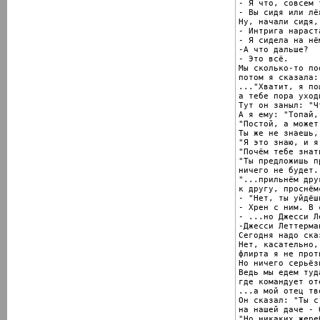
- Я что, совсем 
- Вы сидя или лё
Ну, начали сидя,
- Интрига нараст
- Я сидела на нём
-А что дальше?

- Это всё.

Мы сколько-то по
потом я сказала: 
..."Хватит, я по
а тебе пора уходи
Тут он заныл: "Ч
А я ему: "Топай,
"Постой, а может
Ты же не знаешь,
"Я это знаю, и я
"Почём тебе знат
"Ты предложишь п
ничего не будет.
"...прильнём друг
к другу, проснём
- "Нет, ты уйдёш
- Хрен с ним. В 
- ...но Джесси Л
-Джесси Леттерман
Сегодня надо ска
Нет, касательно,
флирта я не проти
Но ничего серьёзн
Ведь мы едем туда
где командует оте
...а мой отец тв
Он сказал: "Ты с
на нашей даче - 
"Но никаких жереб