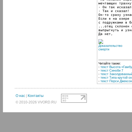
мечтающих трахну
- Он так исказал?
- Так и сказал!

Он-то сразу узна
Если я на озере

с подружками в б
...отец склонен 
выпрыгнуть и узн
Да нет,
----------------------------
Читайте также:
-
текст Высота «Гамб
-
текст Синоби 7
-
текст Заколдованны
-
текст Типа крутой о
-
текст Перси Джексон
О нас
|
Контакты
© 2010-2026 VVORD.RU