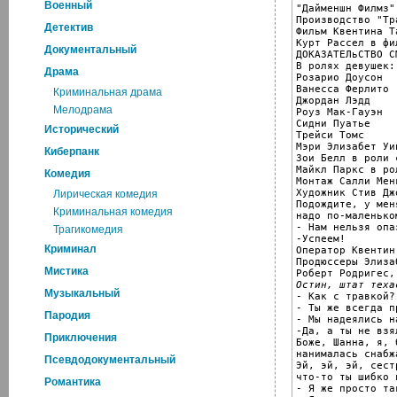
Военный
"Дайменшн Филмз"
Производство "Тр
Детектив
Фильм Квентина Т
Курт Рассел в фил
Документальный
ДОКАЗАТЕЛьСТВО СМ
В ролях девушек:

Драма
Розарио Доусон

Ванесса Ферлито

Криминальная драма
Джордан Лэдд

Мелодрама
Роуз Мак-Гауэн

Сидни Пуатье

Исторический
Трейси Томс

Мэри Элизабет Уин
Киберпанк
Зои Белл в роли с
Майкл Паркс в ро
Комедия
Монтаж Салли Менк
Художник Стив Джо
Лирическая комедия
Подождите, у мен
Криминальная комедия
надо по-маленько
- Нам нельзя опа
Трагикомедия
-Успеем!

Криминал
Оператор Квентин
Продюссеры Элиза
Мистика
Остин, штат теха
Музыкальный

- Как с травкой?

- Ты же всегда п
Пародия
- Мы надеялись н
-Да, а ты не взял
Приключения
Боже, Шанна, я, 
нанималась снабж
Псевдодокументальный
Эй, эй, эй, сестр
что-то ты шибко 
Романтика
- Я же просто та