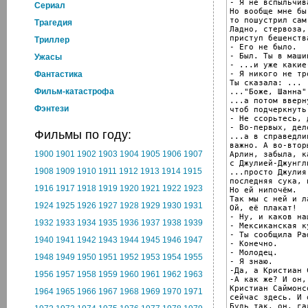
- Я не вспыльчива
Cериал
Но вообще мне бы
то пошустрил сам
Трагедия
Ладно, стервоза, 
приступ бешенств
Триллер
- Его не было.

- Был. Ты в маши
Ужасы
- ...и уже какие
- Я никого не тро
Фантастика
Ты сказала: ...

Фильм-катастрофа
..."Боже, Шанна",
...а потом вверн
Фэнтези
чтоб подчеркнуть
- Не ссорьтесь, 
- Во-первых, дел
Фильмы по году:
...а в справедли
важно. А во-втор
1900
1901
1902
1903
1904
1905
1906
1907
Арлин, забыла, к
с Джулией-Джунгл
1908
1909
1910
1911
1912
1913
1914
1915
...просто Джулия
последняя сука, 
1916
1917
1918
1919
1920
1921
1922
1923
Но ей нипочём.

Так мы с ней и л
1924
1925
1926
1927
1928
1929
1930
1931
Ой, её плакат!

- Ну, и каков на
1932
1933
1934
1935
1936
1937
1938
1939
- Мексиканская к
- Ты сообщила Раф
1940
1941
1942
1943
1944
1945
1946
1947
- Конечно.

- Молодец.

1948
1949
1950
1951
1952
1953
1954
1955
- Я знаю.

-Да, а Кристиан 
1956
1957
1958
1959
1960
1961
1962
1963
-А как же? И он,
Кристиан Саймонс
1964
1965
1966
1967
1968
1969
1970
1971
сейчас здесь. И 
Будь так, он, га