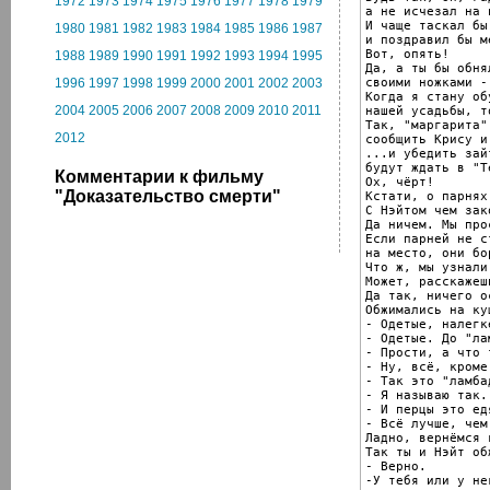
1972
1973
1974
1975
1976
1977
1978
1979
а не исчезал на 
И чаще таскал бы
1980
1981
1982
1983
1984
1985
1986
1987
и поздравил бы м
Вот, опять!

1988
1989
1990
1991
1992
1993
1994
1995
Да, а ты бы обнял
своими ножками -
1996
1997
1998
1999
2000
2001
2002
2003
Когда я стану об
2004
2005
2006
2007
2008
2009
2010
2011
нашей усадьбы, т
Так, "маргарита"
2012
сообщить Крису и
...и убедить зай
будут ждать в "Т
Комментарии к фильму
Ох, чёрт!

"Доказательство смерти"
Кстати, о парнях.
С Нэйтом чем зак
Да ничем. Мы про
Если парней не ст
на место, они бор
Что ж, мы узнали
Может, расскажеш
Да так, ничего о
Обжимались на ку
- Одетые, налегк
- Одетые. До "ла
- Прости, а что 
- Ну, всё, кроме
- Так это "ламбад
- Я называю так.

- И перцы это едя
- Всё лучше, чем
Ладно, вернёмся 
Так ты и Нэйт об
- Верно.

-У тебя или у нег