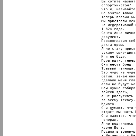
Вы хотите назвать
оппортунистом?

Что ж, называйте
Но взятие Аламо 
Теперь правим мы.
Мы присягали Мекс
на Федеративной 
1 824 года.

Санта Анна лично
документ.

Провозгласил себ
диктатором.

Я не стану прися
сукину сыну-дикта
И я не буду.

Пора идти, генера
Они несут бред.

Трезвый пьяница.

Это чудо из чудес
Сегин, зачем они

сделали меня глав
если не будут ме
Нам нужно собира
войска здесь,

а не распускать и
по всему Техасу.

Идиоты.

Они думают, что 
отдаст им часть 
Они захотят, что
генерал.

Я не подчиняюсь 
кроме Бога.

Посылать военную
в Матаморос - без