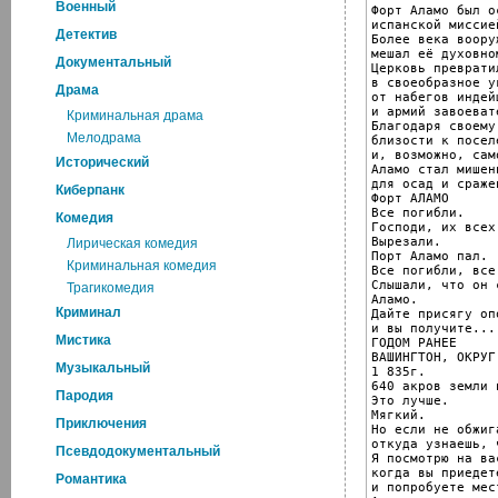
Военный
Форт Аламо был ос
испанской миссие
Детектив
Более века воору
мешал её духовно
Документальный
Церковь превратил
в своеобразное ук
Драма
от набегов индей
и армий завоевате
Криминальная драма
Благодаря своему
Мелодрама
близости к поселе
и, возможно, сам
Исторический
Аламо стал мишень
для осад и сражен
Киберпанк
Форт АЛАМО

Все погибли.

Комедия
Господи, их всех
Вырезали.

Лирическая комедия
Порт Аламо пал.

Криминальная комедия
Все погибли, все.
Слышали, что он 
Трагикомедия
Аламо.

Криминал
Дайте присягу оп
и вы получите...

Мистика
ГОДОМ РАНЕЕ

ВАШИНГТОН, ОКРУГ
Музыкальный
1 835г.

640 акров земли 
Пародия
Это лучше.

Мягкий.

Приключения
Но если не обжига
откуда узнаешь, 
Псевдодокументальный
Я посмотрю на вас
когда вы приедет
Романтика
и попробуете мес