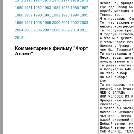
1972
1973
1974
1975
1976
1977
1978
1979
Печально, правда?
Ещё год назад мы
1980
1981
1982
1983
1984
1985
1986
1987
людей, метящих в
Теперь же...

1988
1989
1990
1991
1992
1993
1994
1995
Что продаешь, Сэм
То, что вскоре м
1996
1997
1998
1999
2000
2001
2002
2003
некому конгрессме
2004
2005
2006
2007
2008
2009
2010
2011
Ты торгуешь крес
Я торгую Техасом.
2012
А что мне делать

с этим Норте Мехи
Помнишь, Дэвид,

Комментарии к фильму "Форт
чем был Теннеси?

Аламо"
Ты приезжаешь в Т
Леса, вода, дичь
лучшую землю и п
Ты даешь клятву 
и получаешь 640 
на твой выбор.

На мой выбор?

Сэм!

Ты понимаешь, чт
республике будет
ЛЕВ С ЗАПАДА

ИЛИ ЧЕЛОВЕК ИЗ К
Прежде чем начат
спектакль,

я хотел бы засви
почтение человеку
чья жизнь легла 
нашей скромной пь
Добрый вечер, ми
Добрый вечер, ми
САН ФЕЛИПЕ, ТЕХАС