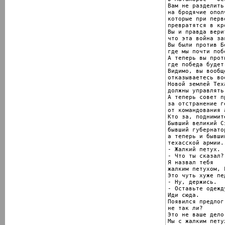
Вам не разделить 
на бродячие ополч
которые при перв
превратятся в кр
Вы и правда верит
что эта война за
Вы были против Бе
где мы почти побе
А теперь вы прот
где победа будет
Видимо, вы вообще
отказываетесь вое
Новой землей Теха
должны управлять
А теперь совет п
за отстранение г
от командования 
Кто за, поднимит
Бывший великий С
бывший губернато
а теперь и бывши
техасской армии.

- Жалкий петух.

- Что ты сказал?

Я назвал тебя

жалким петухом, Г
Это чуть хуже пе
- Ну, держись.

- Оставьте одежду
Иди сюда.

Появился предлог
не так ли?

Это не ваше дело
Мы с жалким петух