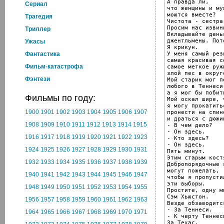
А правда ли,

Cериал
что женщины и му
моются вместе?

Трагедия
Чистота - сестра
Просим нас извини
Триллер
Вкладывайте день
джентльмены. Пот
Ужасы
Я крикун.

У меня самый рез
Фантастика
самая красивая се
Фильм-катастрофа
самое меткое руж
злой пес в округе
Фэнтези
Мой старик мог п
любого в Теннеси,
а я мог бы побит
Фильмы по году:
Мой оскал шире, 
я могу прокатить
1900
1901
1902
1903
1904
1905
1906
1907
пронести на спин
и драться с дюжи
1908
1909
1910
1911
1912
1913
1914
1915
- В чем дело?

- Он здесь.

1916
1917
1918
1919
1920
1921
1922
1923
- Кто здесь?

- Он здесь.

1924
1925
1926
1927
1928
1929
1930
1931
Пять минут.

Этим старым кост
1932
1933
1934
1935
1936
1937
1938
1939
Добропорядочные 
могут пожелать,

1940
1941
1942
1943
1944
1945
1946
1947
чтобы я пропустил
эти выборы.

1948
1949
1950
1951
1952
1953
1954
1955
Простите, одну ми
Сэм Хьюстон.

1956
1957
1958
1959
1960
1961
1962
1963
Везде обзаводитс
- За Теннеси.

1964
1965
1966
1967
1968
1969
1970
1971
- К черту Теннеси
За Техас.
