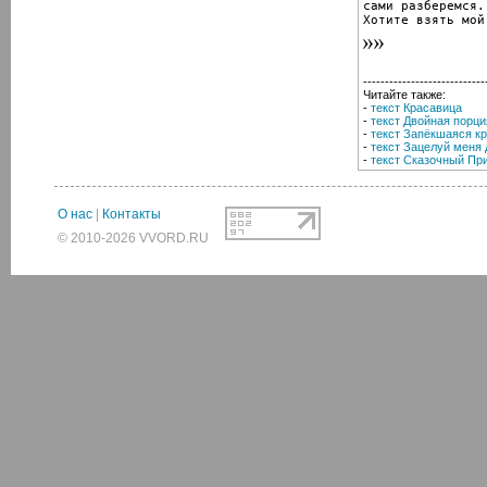
сами разберемся.

Хотите взять мой
----------------------------
Читайте также:
-
текст Красавица
-
текст Двойная порци
-
текст Запёкшаяся к
-
текст Зацелуй меня 
-
текст Сказочный Пр
О нас
|
Контакты
© 2010-2026 VVORD.RU