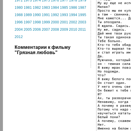
1972
1973
1974
1975
1976
1977
1978
1979
Му шу еще не исп
Милая?

1980
1981
1982
1983
1984
1985
1986
1987
Просто мы ее куп
а там - свинина.

1988
1989
1990
1991
1992
1993
1994
1995
Мне кажется... Да
Ты опоздала.

1996
1997
1998
1999
2000
2001
2002
2003
Я ждала. Садись.

2004
2005
2006
2007
2008
2009
2010
2011
Ну же, садись.

Дай мне твои руки
2012
Ты такая одинокая
Тебе больно.

Кто-то тебя обиде
Комментарии к фильму
Кто-то вырвал тв
"Грязная любовь"
и стал играть им
Да.

Мужчина, который
он - темная сила.
Я вижу мрак повсю
Но подожди.

Что?

Я вижу белого пон
Он стоит один.

У него очень све
Он бежит к тебе 
И?

Ах, ты разворачи
Ненавижу, когда 
А почему я разве
Потому что надо 
научиться катать
Белый пони?

А почему, скажем
Нет.

Именно на белом п