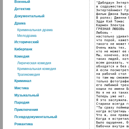
Военный
"Даблдаун Энтерт
в содружестве с 
Детектив
Энтертейнмент Гр
фильм Джона Эшера
Документальный
В ролях: Дженни 
Эдди Кэй Томас

Драма
Кармен Электра

ГРЯЗНАЯ ЛЮБОВЬ

Криминальная драма
Любовь -

Мелодрама
настолько удивит
что порой, кажетс
Исторический
такого не может б
Очень жаль тех,

Киберпанк
кто не может ее н
Мы, конечно, все 
Комедия
таких людей, кот
всем доказать, ч
Лирическая комедия
обходятся и без л
Криминальная комедия
А если посмотреть
на рабочий стол 
Трагикомедия
то там мы сможем 
Криминал
только фотографии
его любимой трехн
Мистика
кошки по имени Бо
Но я не из таких.
Музыкальный
Теперь уже нет.

Я это заслужила.

Пародия
Старики всегда г
"Ты сразу поймешь
Приключения
когда встретишь 
Что ж, они правы.
Псевдодокументальный
Когда я встретил
Было ощущение, бу
Романтика
бабочки внутри в