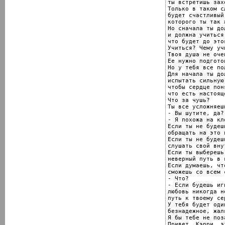
ты встретишь зах
Только в таком сл
будет счастливый
которого ты так ж
Но сначала ты до
и должна учиться
что будет до этог
Учиться? Чему учи
Твоя душа не оче
Ее нужно подготов
Но у тебя все по
Для начала ты дол
испытать сильную 
чтобы сердце поня
что есть настоящ
Что за чушь?

Ты все усложняешь
- Вы шутите, да?

- Я похожа на кло
Если ты не будешь
обращать на это 
Если ты не будешь
слушать свой вну
Если ты выберешь

неверный путь в 
Если думаешь, что
сможешь со всем 
- Что?

- Если будешь иг
любовь никогда н
путь к твоему сер
У тебя будет один
безнадежное, жал
Я бы тебе не поз
Привет, Кэрри, э