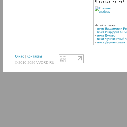
Я всегда на ней
----------------------------
Читайте также:
-
текст Владимир и Ро
-
текст Инцидент в С
-
текст Бункер
-
текст Чунгкингский 
-
текст Дурная слава
О нас
|
Контакты
© 2010-2026 VVORD.RU