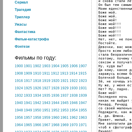
и снова стали лет
Cериал
Он был тем самым.
Моим единственным
Трагедия
Боже мой.

Боже мой.

Триллер
Боже мой!

Боже мой!!!

Ужасы
Боже мой!!!

Боже мой!!!

Фантастика
Боже мой!!!

Фильм-катастрофа
Нет, нет, не пони
Постойте.

Фэнтези
Девочки, вас мож
Просто всем любов
стала безразлично
Фильмы по году:
поэтому, почему 
сексом и получат
1900
1901
1902
1903
1904
1905
1906
1907
Ну, куда вы?

Да кому, какое д
1908
1909
1910
1911
1912
1913
1914
1915
заражусь всеми б
Болячкой больше,
1916
1917
1918
1919
1920
1921
1922
1923
Эй, не хочешь это
Ну же, у меня ес
1924
1925
1926
1927
1928
1929
1930
1931
Нет? Ну, ладно.

Боже мой!

1932
1933
1934
1935
1936
1937
1938
1939
Последняя ночь

никак не выйдет 
1940
1941
1942
1943
1944
1945
1946
1947
Ричард. Ричард

со своей маленько
1948
1949
1950
1951
1952
1953
1954
1955
Подождите, как ж
А, да. Шлюха.

1956
1957
1958
1959
1960
1961
1962
1963
Привет, милый, я
Мне заплатили дв
1964
1965
1966
1967
1968
1969
1970
1971
чтоб я сфотограф
Ричард!
