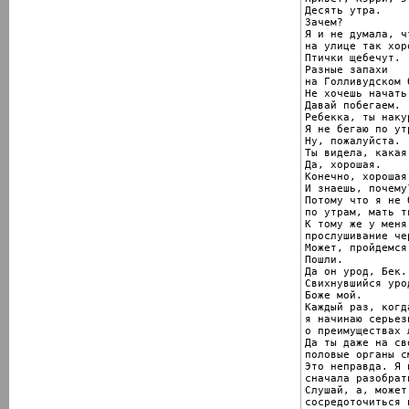
Десять утра.

Зачем?

Я и не думала, ч
на улице так хоро
Птички щебечут.

Разные запахи

на Голливудском 
Не хочешь начать
Давай побегаем.

Ребекка, ты наку
Я не бегаю по утр
Ну, пожалуйста.

Ты видела, какая
Да, хорошая.

Конечно, хорошая.
И знаешь, почему?
Потому что я не б
по утрам, мать тв
К тому же у меня

прослушивание че
Может, пройдемся
Пошли.

Да он урод, Бек.

Свихнувшийся урод
Боже мой.

Каждый раз, когд
я начинаю серьез
о преимуществах 
Да ты даже на сво
половые органы с
Это неправда. Я 
сначала разобрат
Слушай, а, может
сосредоточиться 