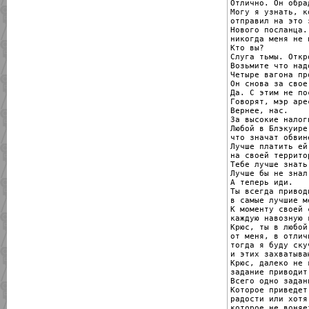
Отлично. Он обра
Могу я узнать, ко
отправил на это 
Нового посланца. 
никогда меня не 
Кто вы?

Слуга тьмы. Откр
Возьмите что над
Четыре вагона пр
Он снова за свое.
Да. С этим не по
Говорят, мэр аре
Вернее, нас.

За высокие налоги
Любой в Блэкуире
что значат обвин
Лучше платить ей
на своей террито
Тебе лучше знать.
Лучше бы не знал.
А теперь иди.

Ты всегда привод
в самые лучшие м
К моменту своей 
каждую навозную 
Крюс, ты в любой
от меня, в отлич
тогда я буду ску
и этих захватыва
Крюс, далеко не 
задание приводит
Всего одно задани
Которое приведет
радости или хотя
которое не воняе