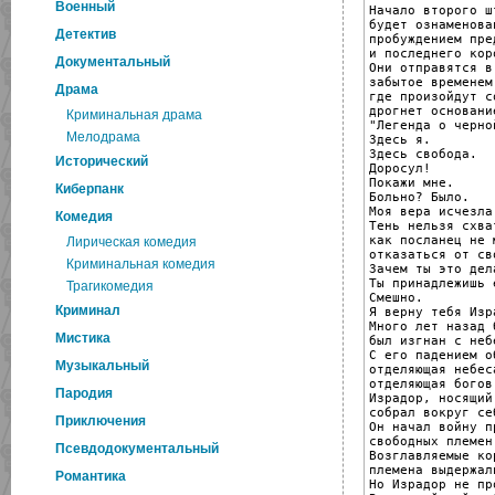
Военный
Начало второго шт
будет ознаменован
Детектив
пробуждением пре
и последнего коро
Документальный
Они отправятся в
забытое временем
Драма
где произойдут с
дрогнет основани
Криминальная драма
"Легенда о черно
Мелодрама
Здесь я.

Здесь свобода.

Исторический
Доросул!

Покажи мне.

Киберпанк
Больно? Было.

Моя вера исчезла
Комедия
Тень нельзя схва
как посланец не м
Лирическая комедия
отказаться от св
Криминальная комедия
Зачем ты это дела
Ты принадлежишь 
Трагикомедия
Смешно.

Криминал
Я верну тебя Изра
Много лет назад 
Мистика
был изгнан с неб
С его падением о
Музыкальный
отделяющая небес
отделяющая богов
Пародия
Израдор, носящий
собрал вокруг се
Приключения
Он начал войну пр
свободных племен.
Псевдодокументальный
Возглавляемые ко
племена выдержал
Романтика
Но Израдор не пр