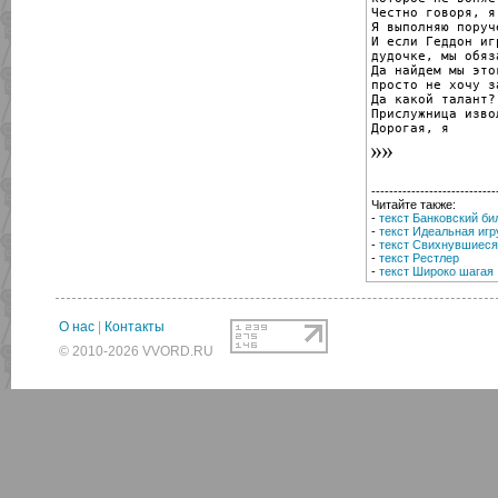
Честно говоря, я
Я выполняю поруч
И если Геддон иг
дудочке, мы обяз
Да найдем мы это
просто не хочу з
Да какой талант?
Прислужница изво
Дорогая, я
----------------------------
Читайте также:
-
текст Банковский би
-
текст Идеальная иг
-
текст Свихнувшиеся
-
текст Рестлер
-
текст Широко шагая
О нас
|
Контакты
© 2010-2026 VVORD.RU