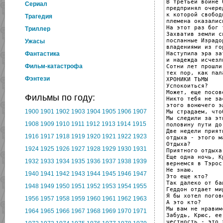
В третьей войне 
Cериал
предпринял очере
к которой свободн
Трагедия
племена оказалис
На этот раз бог 
Триллер
Захватив земли с
посланные Израдо
Ужасы
владениями из го
Наступила эра за
Фантастика
и надежда исчезл
Фильм-катастрофа
Сотни лет прошли 
тех пор, как пал
Фэнтези
ХРОНИКИ ТЬМЫ

Успокоиться?

Может, еще посов
Фильмы по году:
Никто тебя не за
этого вонючего э
1900
1901
1902
1903
1904
1905
1906
1907
Мы страдаем, что
Мы следили за эт
1908
1909
1910
1911
1912
1913
1914
1915
половину пути до
Две недели приятн
1916
1917
1918
1919
1920
1921
1922
1923
отдыха - этого ма
Отдыха?

1924
1925
1926
1927
1928
1929
1930
1931
Приятного отдыха.
Еще одна ночь, К
1932
1933
1934
1935
1936
1937
1938
1939
вернемся в Тэрос
Не знаю.

1940
1941
1942
1943
1944
1945
1946
1947
Это еще кто?

Так далеко от ба
1948
1949
1950
1951
1952
1953
1954
1955
Геддон отдает ми
Я бы хотел погов
1956
1957
1958
1959
1960
1961
1962
1963
А это кто?

Мы вам не нравимс
1964
1965
1966
1967
1968
1969
1970
1971
Забудь, Крюс, ее

честность - это 