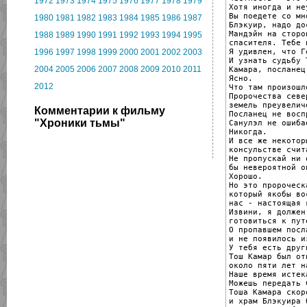
1972
1973
1974
1975
1976
1977
1978
1979
Хотя иногда и не
Вы поедете со мно
1980
1981
1982
1983
1984
1985
1986
1987
Блэкуир, надо до
Мандэйн на сторон
1988
1989
1990
1991
1992
1993
1994
1995
спасителя. Тебе 
Я удивлен, что Г
1996
1997
1998
1999
2000
2001
2002
2003
И узнать судьбу Т
2004
2005
2006
2007
2008
2009
2010
2011
Камара, посланец
Ясно.

2012
Что там произошл
Пророчества север
земель преувелич
Комментарии к фильму
Посланец не восп
"Хроники тьмы"
Санулэл не ошибае
Никогда.

И все же некоторы
консульстве счит
Не пропускай ни 
бы невероятной о
Хорошо.

Но это пророческ
который якобы во
нас - настоящая 
Извини, я должен

готовиться к пут
О пропавшем посл
и не появилось и
У тебя есть друг
Тош Камар был от
около пяти лет н
Наше время истека
Можешь передать 
Тоша Камара скор
и храм Блэкуира 