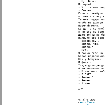
- Ну, Белка.

Послушай...

- Что ты мне под
- Секрет.

Если что-нибудь 
я съем и сразу за
Ты мне подари чт
чтобы на долгую 
Поцелуй меня.

Когда ты со мной,
я ничего не боюсь
Даже войны не бою
Милиционера боюсь
- Вероника...

- Знаешь что?

- Знаешь?

- Нет.

Я сошью себе на 
белое подвенечно
Как у бабушки.

И фату...

Такую длинную-дли
А ты наденешь че
- И так мы с тоб
- В ЗАГС.

- Решено?

- Решено.

- А мне
----------------------------
Читайте также:
-
текст Таксист