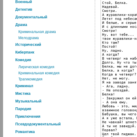
Военный
Стой, Белка.

Надевай.

Детектив
Смотри.

А журавлики-кораб
Документальный
Летят под небесам
И белые, и серые,
Драма
И с длинными носа
Смотри!

Криминальная драма
Ну, вот тебе...

Мелодрама
твои журавлики-к
Кто там?

Исторический
Постой!

Ну, ладно.

Киберпанк
А когда?

В четверг на наб
Комедия
Долго. Ну что ты!
Белка, мы не дог
Лирическая комедия
Белка, а когда?

Криминальная комедия
Когда в четверг?.
Нет, не могу.

Трагикомедия
Я на заводе занят
Криминал
- Ага, ладно.

- Не опоздай.

Мистика
Белка!

- Закружил он ей
Музыкальный
- А она ему.

Любовь - это, ми
Пародия
взаимное головок
Бабушка, вы чего
Приключения
А я уже встала, 
Не чавкай! шляет
Псевдодокументальный
А ты не завидуй.

Порвал?

Романтика
Цел твой пиджак.
