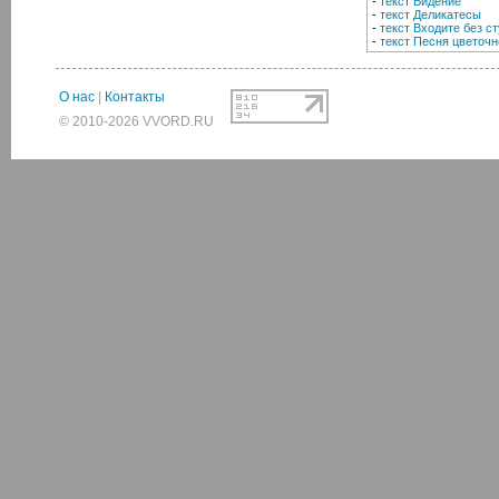
-
текст Видение
-
текст Деликатесы
-
текст Входите без ст
-
текст Песня цветочн
О нас
|
Контакты
© 2010-2026 VVORD.RU