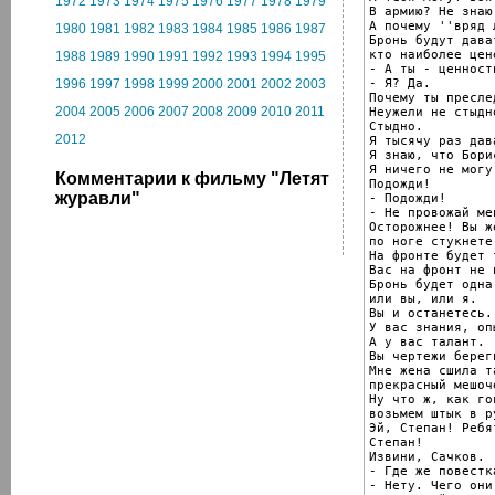
1972
1973
1974
1975
1976
1977
1978
1979
В армию? Не знаю
А почему ''вряд л
1980
1981
1982
1983
1984
1985
1986
1987
Бронь будут дава
кто наиболее цене
1988
1989
1990
1991
1992
1993
1994
1995
- А ты - ценность
- Я? Да.

1996
1997
1998
1999
2000
2001
2002
2003
Почему ты пресле
2004
2005
2006
2007
2008
2009
2010
2011
Неужели не стыдно
Стыдно.

2012
Я тысячу раз дав
Я знаю, что Бори
Я ничего не могу
Комментарии к фильму "Летят
Подожди!

журавли"
- Подожди!

- Не провожай мен
Осторожнее! Вы ж
по ноге стукнете.
На фронте будет 
Вас на фронт не 
Бронь будет одна:
или вы, или я.

Вы и останетесь.

У вас знания, опы
А у вас талант.

Вы чертежи береги
Мне жена сшила та
прекрасный мешоч
Ну что ж, как го
возьмем штык в ру
Эй, Степан! Ребя
Степан!

Извини, Сачков.

- Где же повестка
- Нету. Чего они