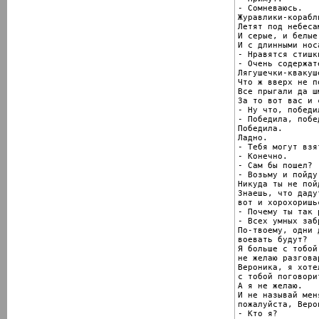
- Сомневаюсь.

Журавлики-корабли
Летят под небесам
И серые, и белые,
И с длинными носа
- Нравятся стишки
- Очень содержат
Лягушечки-квакуше
Что ж вверх не п
Все прыгали да ш
За то вот вас и с
- Ну что, победи
- Победила, побед
Победила.

Ладно.

- Тебя могут взя
- Конечно.

- Сам бы пошел?

- Возьму и пойду.
Никуда ты не пойд
Знаешь, что даду
вот и хорохоришьс
- Почему ты так 
- Всех умных заб
По-твоему, одни д
воевать будут?

Я больше с тобой

не желаю разгова
Вероника, я хотел
с тобой поговорит
А я не желаю.

И не называй меня
пожалуйста, Верон
- Кто я?
