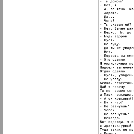
- Ты домой?

- Нет, я...

- А, понятно. Кл
- Хорошо.

- Да...

- Чего?

- Ты сказал ей?

- Нет. Зачем ран
- Верно. Ну, до 
- Будь здоров.

- Пусти.

- Не пущу.

- Да ты же упадеш
- Нет.

- Порвешь затемне
- Это одеяло.

Я милиционера поз
Надоели затемнени
Отдай одеяло.

- Пусти, упадешь.
- Не упаду.

Белка, перестань.
Дай я повешу.

Ты не пришел сег
а Марк приходил.

- А он красивый!

- Ну и что?

- Не ревнуешь?

- Чего?

- Не ревнуешь?

- Некогда.

Вот подожди, я п
в архитектурный 
Туда таких не пр
- Примут.
