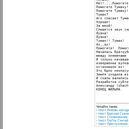
Нет!....Помогите
Помогите Тумаку!
Помогите Тумаку!

Тумак?

Аго спасает Тумак
Хорошо!

За мной!

Слышится звук си
Луана!

Луана!

Тумак!! Тумак!

Ах..ах!

Помогите!  Помог
Началась братоуб
между племенами

И только начавшее
извержение вулкан
остановило их!

Это было неопису
Земля уходила из
И скалы валились
Разработка субти
Александр (shacht
КОНЕЦ ФИЛЬМА
----------------------------
Читайте также:
-
текст Любовь наход
-
текст Красная Скала:
-
текст Столкновение 
-
текст ГоуГоу Сента
-
текст Преступление 