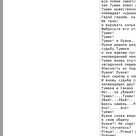
все племя смеется
как Тумак ловит 
Тумак мужественно
побеждает чудовищ
Герой героем, но
Не твое!

А воровать копья
Выбросьте его от
Тумак!

Тумак!

Тумак! и Луана...
Луана решила разд
судьбу Тумака

и они вдвоем пус
неизведанный ник
Тумак вновь очут
загадочной пещере
Опасность их под
Луана! Луана!

Звук сирены о по
И вновь судьба с
ненавидящих друг
Тумака и Сакано

Нет...не убивай!

Тумак!....Тумак!!
Убей!...Убей!....
Брось камень...Р
Ачо!.... Ачо!

Тумак!

Луана снова верну
в свою общину

Луана?! Не ходи!.
Что случилось?

Птица!...Птица? 
Пойдем!
