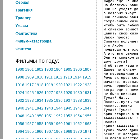
Людей еще не мно
Cериал
на безлесых равни
Они не уходят да
Трагедия
в которых живут

Они слишком занят
Триллер
сохранением жизни
чтобы быть любопы
Ужасы
И слишком воинст
ценить свою жизнь
Фантастика
Закон прост:

Фильм-катастрофа
Сильный получает 
Это Акобо

Фэнтези
предводитель охо
А это его сыновь
Они не слишком лю
Фильмы по году:
друг друга!

И об этом наша и
1900
1901
1902
1903
1904
1905
1906
1907
Далее по фильму 
не переводимые эп
1908
1909
1910
1911
1912
1913
1914
1915
Речь актеров сос
мычания, возгласо
1916
1917
1918
1919
1920
1921
1922
1923
речь первобытных 
когда еще в помин
1924
1925
1926
1927
1928
1929
1930
1931
не было никаких 
Тумак! На...

1932
1933
1934
1935
1936
1937
1938
1939
Пошли...пусть та
пошли...пошли

1940
1941
1942
1943
1944
1945
1946
1947
Тумак! Тумак!

Крик старика в ям
1948
1949
1950
1951
1952
1953
1954
1955
ААААААААААААА!!!!
Пошли!

1956
1957
1958
1959
1960
1961
1962
1963
Крик: АААААААА!!!
Тумак после драк
1964
1965
1966
1967
1968
1969
1970
1971
решил не возвращ
Он пошел навстреч