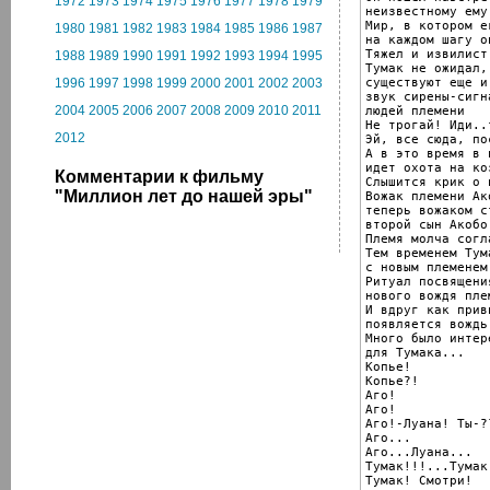
1972
1973
1974
1975
1976
1977
1978
1979
неизвестному ему
Мир, в котором е
1980
1981
1982
1983
1984
1985
1986
1987
на каждом шагу о
Тяжел и извилист
1988
1989
1990
1991
1992
1993
1994
1995
Тумак не ожидал,
существуют еще и
1996
1997
1998
1999
2000
2001
2002
2003
звук сирены-сигн
2004
2005
2006
2007
2008
2009
2010
2011
людей племени

Не трогай! Иди..
2012
Эй, все сюда, по
А в это время в 
идет охота на коз
Комментарии к фильму
Слышится крик о 
"Миллион лет до нашей эры"
Вожак племени Ак
теперь вожаком с
второй сын Акобо

Племя молча согл
Тем временем Тум
с новым племенем.
Ритуал посвящения
нового вождя пле
И вдруг как приви
появляется вождь
Много было интер
для Тумака...

Копье!

Копье?!

Аго!

Аго!

Аго!-Луана! Ты-??
Аго...

Аго...Луана...

Тумак!!!...Тумак!
Тумак! Смотри!
