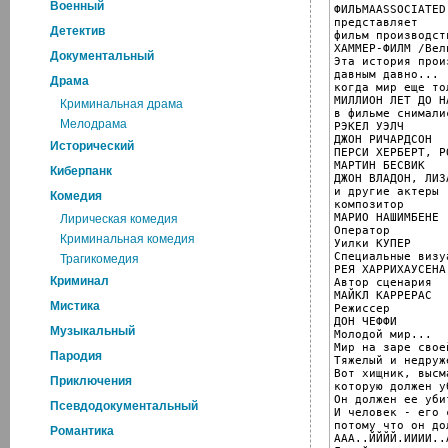
Военный
ФИЛЬМАASSOCIATED
представляет

Детектив
фильм производст
ХАММЕР-ФИЛМ /Вел
Документальный
Эта история произ
давным давно...

Драма
когда мир еще то
МИЛЛИОН ЛЕТ ДО Н
Криминальная драма
в фильме снималис
Мелодрама
РЭКЕЛ УЭЛЧ

ДЖОН РИЧАРДСОН

Исторический
ПЕРСИ ХЕРБЕРТ, Р
МАРТИН БЕCВИК

Киберпанк
ДЖОН ВЛАДОН, ЛИЗ
и другие актеры

Комедия
композитор

МАРИО НАШИМБЕНЕ

Лирическая комедия
Оператор

Криминальная комедия
Уилки КУПЕР

Специальные визу
Трагикомедия
РЕЯ ХАРРИХАУСЕНА

Криминал
Автор сценария

МАЙКЛ КАРРЕРАС

Мистика
Режиссер

ДОН ЧЕФФИ

Музыкальный
Молодой мир...

Мир на заре свое
Пародия
Тяжелый и недруж
Вот хищник, высм
Приключения
которую должен у
Он должен ее уби
Псевдодокументальный
И человек - его 
потому что он до
Романтика
ААА..ЙЙЙЙ.ИИИИ..