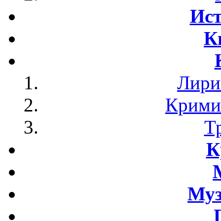
Ист
К
Лири
Крими
Т
К
Му