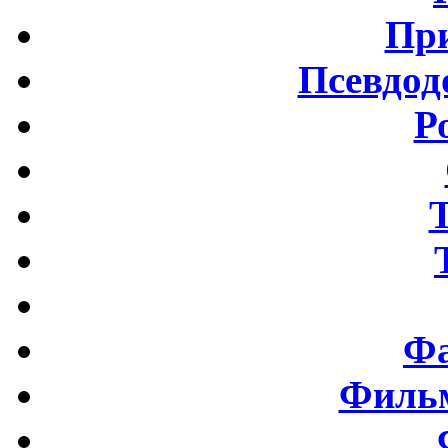
Пр
Псевдод
Р
Фа
Фильм