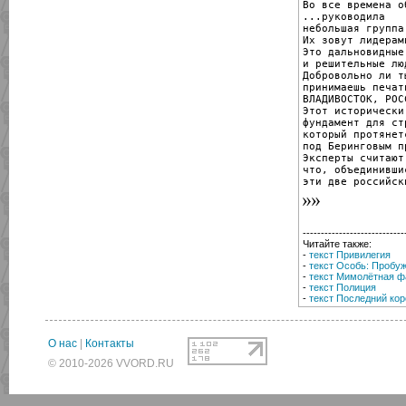
Во все времена о
...руководила

небольшая группа
Их зовут лидерами
Это дальновидные

и решительные люд
Добровольно ли ты
принимаешь печать
ВЛАДИВОСТОК, РОСС
Этот исторически
фундамент для ст
который протянетс
под Беринговым п
Эксперты считают,
что, объединившис
эти две российск
----------------------------
Читайте также:
-
текст Привилегия
-
текст Особь: Пробу
-
текст Мимолётная ф
-
текст Полиция
-
текст Последний ко
О нас
|
Контакты
© 2010-2026 VVORD.RU