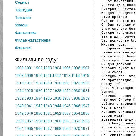
...от поколения 
Cериал
У него одно назн
Быстрая и жесток
Трагедия
Ниндзя, владеющий
этим оружием,

Триллер
был не просто вои
Он был великим м
Ужасы
смертельного боя.
Оружие использов
Фантастика
так и для получе
Фильм-катастрофа
Это искусство бы
Многие годы...

Фэнтези
...оружие пропиты
самым опасным ядо
от которого было

Фильмы по году:
лишь одно противо
Ниндзя держали

1900
1901
1902
1903
1904
1905
1906
1907
в своих руках жиз
...и смерть.

1908
1909
1910
1911
1912
1913
1914
1915
Я отдам все, что
за противоядие.

1916
1917
1918
1919
1920
1921
1922
1923
Прошу тебя-

все, что угодно.

1924
1925
1926
1927
1928
1929
1930
1931
Умоляю.

Легенды говорят,

1932
1933
1934
1935
1936
1937
1938
1939
что меч Синоби К
забирать жизненн
1940
1941
1942
1943
1944
1945
1946
1947
Что в руках

истинного ниндзя
1948
1949
1950
1951
1952
1953
1954
1955
...он может

возвращать душу 
1956
1957
1958
1959
1960
1961
1962
1963
Ерой Бицу пропал
и его секреты по
1964
1965
1966
1967
1968
1969
1970
1971
обрастали легенда
Но, спрятанный о