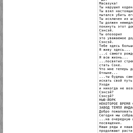
Масазука!

Ты нарушил кодек
Ты взял настоящи
пытался убить его
Ты исключен из шк
Ты должен немедле
покинуть этот дом
Сэнсэй.

Ты опозорил

это уважаемое дод
Сэнсэй.

Тебе здесь больш
Я живу здесь...

...с самого рожде
Я всю жизнь...

...посвятил стрем
стать Соке.

Что мне теперь де
Отныне...

...ты будешь сам

искать свой путь.
Уходи

и никогда не воз
Сэнсэй?

Сэнсэй?

НЬЮ-ЙОРК

НЕКОТОРОЕ ВРЕМЯ С
ЗАВОД ТЕМПЛ ИНДАС
Добро пожаловать
Сегодня мы собра
...на очередную 
посвящения.

Наши ряды и наша 
продолжают расти.