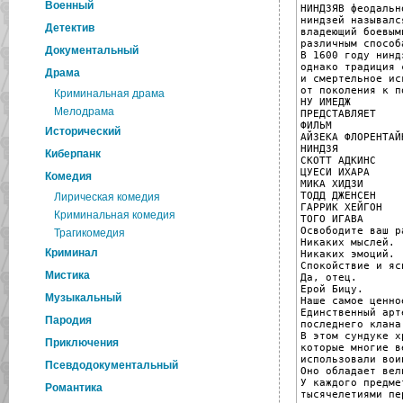
Военный
НИНДЗЯВ феодальн
ниндзей называлс
Детектив
владеющий боевым
различным способ
Документальный
В 1600 году нинд
однако традиция 
Драма
и смертельное ис
от поколения к п
Криминальная драма
НУ ИМЕДЖ

Мелодрама
ПРЕДСТАВЛЯЕТ

ФИЛЬМ

Исторический
АЙЗЕКА ФЛОРЕНТАЙН
НИНДЗЯ

Киберпанк
СКОТТ АДКИНС

ЦУЕСИ ИХАРА

Комедия
МИКА ХИДЗИ

ТОДД ДЖЕНСЕН

Лирическая комедия
ГАРРИК ХЕЙГОН

Криминальная комедия
ТОГО ИГАВА

Освободите ваш ра
Трагикомедия
Никаких мыслей.

Криминал
Никаких эмоций.

Спокойствие и ясн
Мистика
Да, отец.

Ерой Бицу.

Музыкальный
Наше самое ценно
Единственный арт
Пародия
последнего клана
В этом сундуке х
Приключения
которые многие ве
использовали вои
Псевдодокументальный
Оно обладает вел
У каждого предме
Романтика
тысячелетиями пе