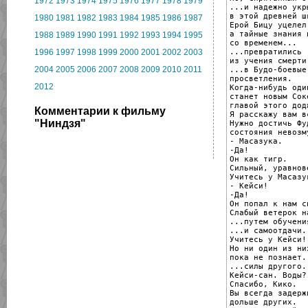
1972
1973
1974
1975
1976
1977
1978
1979
...и надежно укры
в этой древней шк
1980
1981
1982
1983
1984
1985
1986
1987
Ерой Бицу уцелел,
а тайные знания н
1988
1989
1990
1991
1992
1993
1994
1995
со временем...

...превратились

1996
1997
1998
1999
2000
2001
2002
2003
из учения смерти.
2004
2005
2006
2007
2008
2009
2010
2011
...в Будо-боевые
просветления.

2012
Когда-нибудь оди
станет новым Соке
главой этого додж
Комментарии к фильму
Я расскажу вам в
"Ниндзя"
Нужно достичь Фуд
состояния невозм
- Масазука.

-Да!

Он как тигр.

Сильный, уравнов
Учитесь у Масазук
- Кейси!

-Да!

Он попал к нам с
Слабый ветерок н
...путем обучения
...и самоотдачи.

Учитесь у Кейси!

Но ни один из ни
пока не познает..
...силы другого.

Кейси-сан. Воды?

Спасибо, Кико.

Вы всегда задерж
дольше других.
