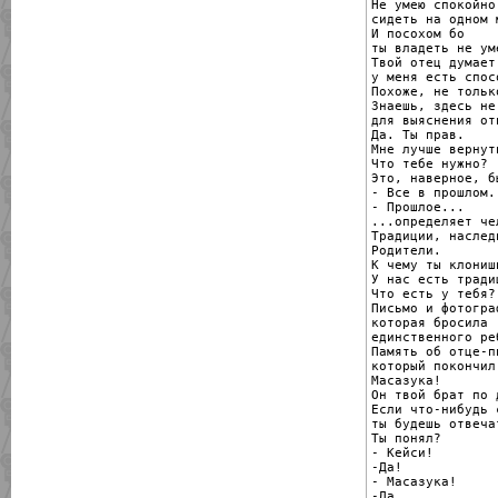
Не умею спокойно

сидеть на одном м
И посохом бо

ты владеть не уме
Твой отец думает,
у меня есть спос
Похоже, не только
Знаешь, здесь не 
для выяснения от
Да. Ты прав.

Мне лучше вернуть
Что тебе нужно?

Это, наверное, б
- Все в прошлом.

- Прошлое...

...определяет че
Традиции, наследи
Родители.

К чему ты клонишь
У нас есть традиц
Что есть у тебя?

Письмо и фотогра
которая бросила

единственного реб
Память об отце-п
который покончил
Масазука!

Он твой брат по д
Если что-нибудь 
ты будешь отвечат
Ты понял?

- Кейси!

-Да!

- Масазука!

-Да.
