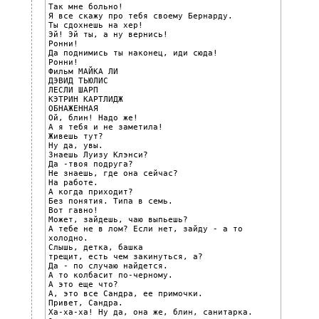
Так мне больно!

Я все скажу про тебя своему Бернарду.

Ты сдохнешь на хер!

Эй! Эй ты, а ну вернись!

Ронни!

Да поднимись ты наконец, иди сюда!

Ронни!

Фильм МАЙКА ЛИ

ДЭВИД ТЬЮЛИС

ЛЕСЛИ ШАРП

КЭТРИН КАРТЛИДЖ

ОБНАЖЕННАЯ

Ой, блин! Надо же!

А я тебя и не заметила!

Живешь тут?

Ну да, увы.

Знаешь Луизу Клэнси?

Да -твоя подруга?

Не знаешь, где она сейчас?

На работе.

А когда приходит?

Без понятия. Типа в семь.

Вот гавно!

Может, зайдешь, чаю выпьешь?

А тебе не в лом? Если нет, зайду - а то 
холодно.

Слышь, детка, башка

трещит, есть чем закинуться, а?

Да - по случаю найдется.

А то колбасит по-черному.

А это еще что?

А, это все Сандра, ее примочки.

Привет, Сандра.

Ха-ха-ха! Ну да, она же, блин, санитарка.
