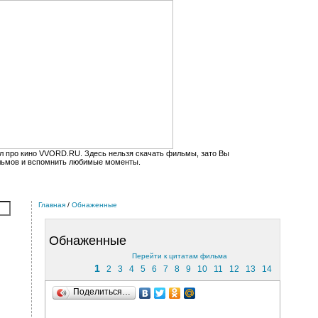
л про кино VVORD.RU. Здесь нельзя скачать фильмы, зато Вы
льмов и вспомнить любимые моменты.
Главная
/
Обнаженные
Обнаженные
Перейти к цитатам фильма
1
2
3
4
5
6
7
8
9
10
11
12
13
14
Поделиться…