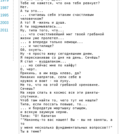
1979
Тебе не кажется, что она тебя ревнует?

Нет.

1987
А ты это...

... считаешь себя этаким счастливым 
1995
человечком?

А то! Я -жизнь и душа.

2003
А ты задумывалась...

2011
Ну, типа того, что...

... что счастливейший миг твоей гребаной

жизни уже пролетел...

... а впереди только немощи...

... и чистилище?

Ой, охуеть.

Ну -я просто живу сегодняшним днем.

Я перескакиваю со дня на день. Сечёшь?

Я стал - вурдалаком...

... но сейчас мне по кайфу!

О, черт.

Прикинь, а им ведь клево, да?

Никаких напрягов, сели себе в

кружок и воют - на луну.

Не то, что на этой гребаной хреновине.

Сечешь?

На хера спать в космос все эти ракеты-
спутники.

Чтоб там найти то, чего тут не нашли?

Типа, если поссать повыше, то...

... и бородатую мартышку отыщем,

и всякую заумную херню.

Типа: "О! Капитан

""Наконец-то вас нашеп! Вы - вы не заняты, а 
то

у меня несколько фундаментальных вопросов!!"

Ты в теме?
