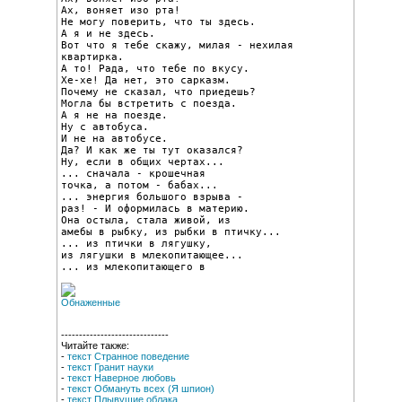
Ах, воняет изо рта!

Не могу поверить, что ты здесь.

А я и не здесь.

Вот что я тебе скажу, милая - нехилая 
квартирка.

А то! Рада, что тебе по вкусу.

Хе-хе! Да нет, это сарказм.

Почему не сказал, что приедешь?

Могла бы встретить с поезда.

А я не на поезде.

Ну с автобуса.

И не на автобусе.

Да? И как же ты тут оказался?

Ну, если в общих чертах...

... сначала - крошечная

точка, а потом - бабах...

... энергия большого взрыва -

раз! - И оформилась в материю.

Она остыла, стала живой, из

амебы в рыбку, из рыбки в птичку...

... из птички в лягушку,

из лягушки в млекопитающее...

... из млекопитающего в
------------------------------
Читайте также:
-
текст Странное поведение
-
текст Гранит науки
-
текст Наверное любовь
-
текст Обмануть всех (Я шпион)
-
текст Плывущие облака