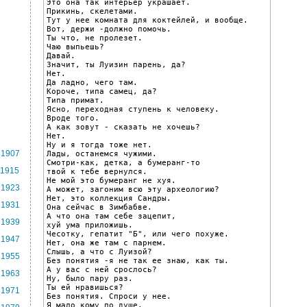
Это она так интерьер украшает.

Прикинь, скелетами.

Тут у нее комната для коктейлей, и вообще.

Вот, держи -должно помочь.

Ты что, не пролезет.

Чаю выпьешь?

Давай.

Значит, ты Луизин парень, да?

Нет.

Да ладно, чего там.

Короче, типа самец, да?

Типа примат.

Ясно, переходная ступень к человеку.

Вроде того.

А как зовут - сказать не хочешь?

Нет.

Ну и я тогда тоже нет.

1907
Лады, останемся чужими.

Смотри-как, детка, а бумеранг-то

1915
твой к тебе вернулся.

Не мой это бумеранг не хуя.

1923
А может, загоним всю эту археологию?

Нет, это коллекция Сандры.

1931
Она сейчас в Зимбабве.

А что она там себе зацепит,

1939
хуй ума приложишь.

Чесотку, гепатит "Б", или чего похуже.

1947
Нет, она же там с парнем.

Слышь, а что с Луизой?

1955
Без понятия -я не так ее знаю, как ты.

А у вас с ней срослось?

1963
Ну, было пару раз.

Ты ей нравишься?

1971
Без понятия. Спроси у нее.

Я мало кому по душе.
