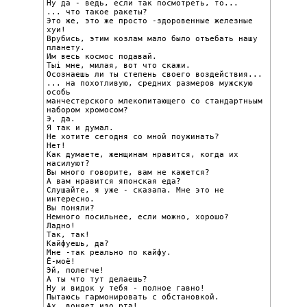
Ну да - ведь, если так посмотреть, то...

... что такое ракеты?

Это же, это же просто -здоровенные железные 
хуи!

Врубись, этим козлам мало было отъебать нашу 
планету.

Им весь космос подавай.

Тыi мне, милая, вот что скажи.

Осознаешь ли ты степень своего воздействия...

... на похотливую, средних размеров мужскую 
особь

манчестерского млекопитающего со стандартньым

набором хромосом?

Э, да.

Я так и думал.

Не хотите сегодня со мной поужинать?

Нет!

Как думаете, женщинам нравится, когда их 
насилуют?

Вы много говорите, вам не кажется?

А вам нравится японская еда?

Слушайте, я уже - сказапа. Мне это не 
интересно.

Вы поняли?

Немного посильнее, если можно, хорошо?

Ладно!

Так, так!

Кайфуешь, да?

Мне -так реально по кайфу.

Ё-моё!

Эй, полегче!

А ты что тут делаешь?

Ну и видок у тебя - полное гавно!

Пытаюсь гармонировать с обстановкой.

Ах, воняет изо рта!
