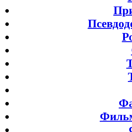
Пр
Псевдод
Р
Фа
Фильм