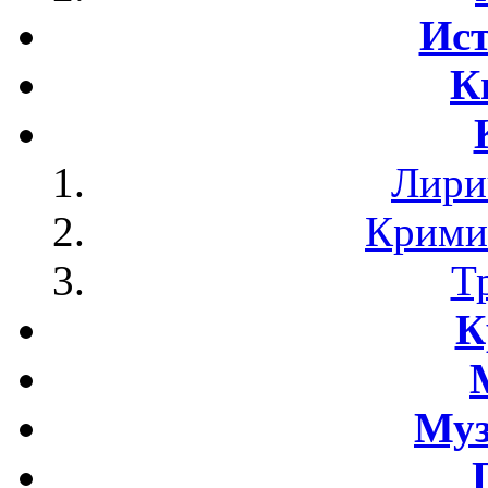
Ист
К
Лири
Крими
Т
К
Му